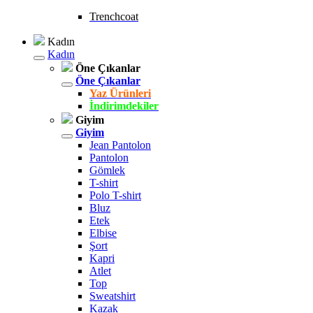
Trenchcoat
Kadın
Kadın
Öne Çıkanlar
Öne Çıkanlar
Yaz Ürünleri
İndirimdekiler
Giyim
Giyim
Jean Pantolon
Pantolon
Gömlek
T-shirt
Polo T-shirt
Bluz
Etek
Elbise
Şort
Kapri
Atlet
Top
Sweatshirt
Kazak