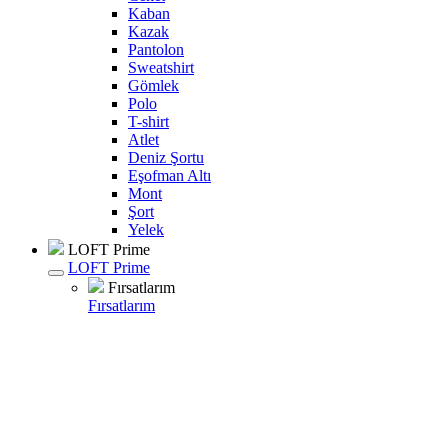
Kaban
Kazak
Pantolon
Sweatshirt
Gömlek
Polo
T-shirt
Atlet
Deniz Şortu
Eşofman Altı
Mont
Şort
Yelek
LOFT Prime
LOFT Prime
Fırsatlarım
Fırsatlarım