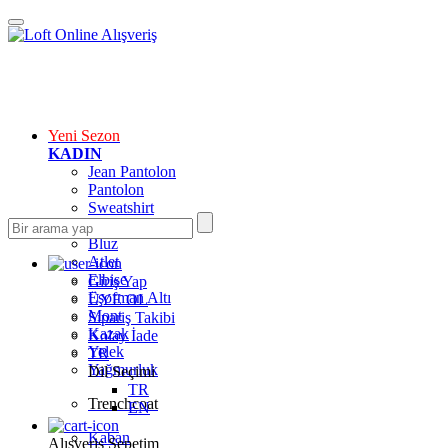
Yeni Sezon
KADIN
Jean Pantolon
Pantolon
Sweatshirt
Gömlek
Bluz
Atlet
Elbise
Giriş Yap
Eşofman Altı
ÜYE OL
Mont
Sipariş Takibi
Kazak
Kolay İade
Yelek
TR
Yağmurluk
Dil Seçimi
TR
Trenchcoat
EN
Kaban
Alışveriş Sepetim