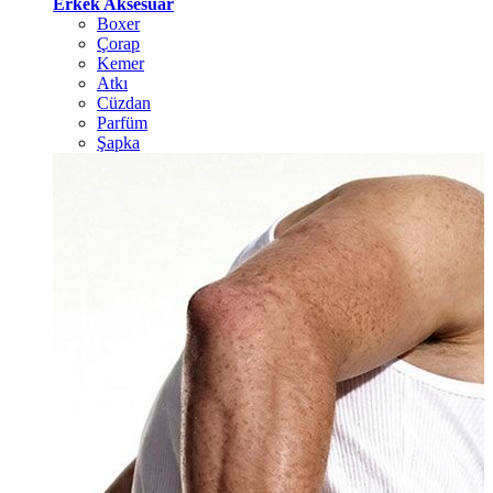
Erkek Aksesuar
Boxer
Çorap
Kemer
Atkı
Cüzdan
Parfüm
Şapka