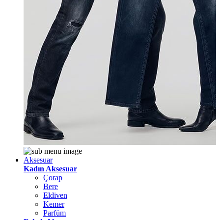
Aksesuar
Kadın Aksesuar
Çorap
Bere
Eldiven
Kemer
Parfüm