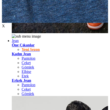
X
Jean
Öne Çıkanlar
Yeni Sezon
Kadın Jean
Pantolon
Ceket
Gömlek
Elbise
Etek
Erkek Jean
Pantolon
Ceket
Gömlek