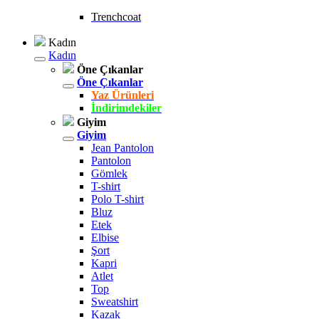
Trenchcoat
Kadın
Kadın
Öne Çıkanlar
Öne Çıkanlar
Yaz Ürünleri
İndirimdekiler
Giyim
Giyim
Jean Pantolon
Pantolon
Gömlek
T-shirt
Polo T-shirt
Bluz
Etek
Elbise
Şort
Kapri
Atlet
Top
Sweatshirt
Kazak