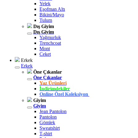
Yelek
Eşofman Altı
Bikini/Mayo
Tulum
Dış Giyim
Dış Giyim
Yağmurluk
Trenchcoat
Mont
Ceket
Erkek
Erkek
Öne Çıkanlar
Öne Çıkanlar
Yaz Ürünleri
İndirimdekiler
Online Özel Koleksiyon
Giyim
Giyim
Jean Pantolon
Pantolon
Gömlek
Sweatshirt
T-shirt