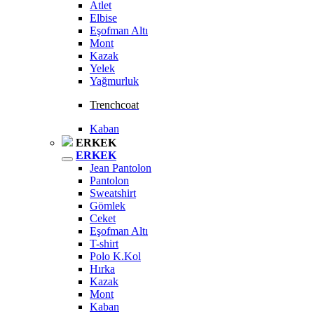
Atlet
Elbise
Eşofman Altı
Mont
Kazak
Yelek
Yağmurluk
Trenchcoat
Kaban
ERKEK
ERKEK
Jean Pantolon
Pantolon
Sweatshirt
Gömlek
Ceket
Eşofman Altı
T-shirt
Polo K.Kol
Hırka
Kazak
Mont
Kaban