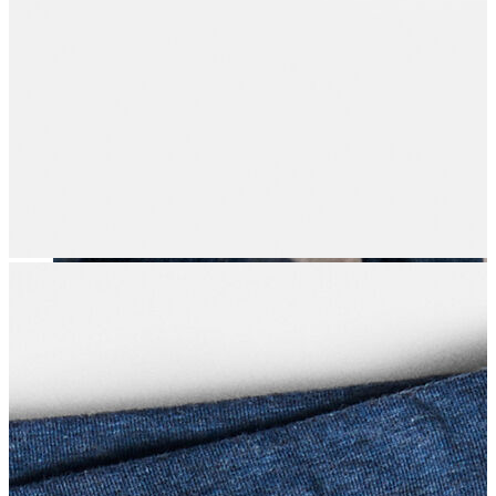
Erkek
Öne Çıkanlar
Yaz Ürünleri
İndirimdekiler
Online Özel Koleksiyon
Giyim
Jean Pantolon
Pantolon
Gömlek
Sweatshirt