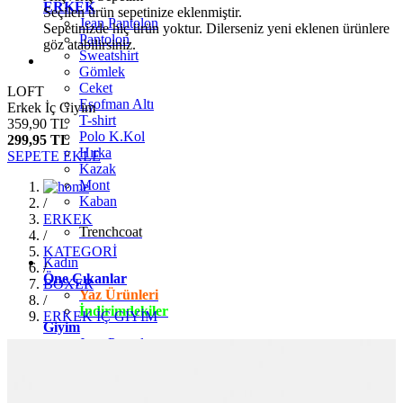
ERKEK
Seçilen ürün sepetinize eklenmiştir.
Jean Pantolon
Sepetinizde hiç ürün yoktur. Dilerseniz yeni eklenen ürünlere
Pantolon
göz atabilirsiniz.
Sweatshirt
Gömlek
Ceket
LOFT
Eşofman Altı
Erkek İç Giyim
T-shirt
359,90 TL
Polo K.Kol
299,95 TL
Hırka
SEPETE EKLE
Kazak
Mont
Kaban
/
ERKEK
Trenchcoat
/
KATEGORİ
Kadın
/
Öne Çıkanlar
BOXER
Yaz Ürünleri
/
İndirimdekiler
ERKEK İÇ GİYİM
Giyim
Jean Pantolon
Pantolon
Gömlek
T-shirt