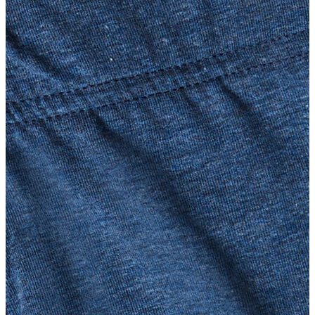
T-shirt
Polo
Şort
Deniz Şortu
Atlet
Hırka
Eşofman Altı
Yağmurluk
Dış Giyim
Mont
Ceket
Kaban
Trenchcoat