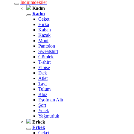
İndirimdekiler
Kadın
Kadın
Ceket
Hırka
Kaban
Kazak
Mont
Pantolon
Sweatshırt
Gömlek
T-shirt
Elbise
Etek
Atlet
Tayt
Tulum
Bluz
Eşofman Altı
Şort
Yelek
Yağmurluk
Erkek
Erkek
Ceket