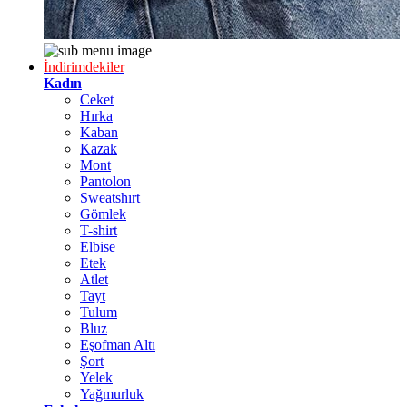
İndirimdekiler
Kadın
Ceket
Hırka
Kaban
Kazak
Mont
Pantolon
Sweatshırt
Gömlek
T-shirt
Elbise
Etek
Atlet
Tayt
Tulum
Bluz
Eşofman Altı
Şort
Yelek
Yağmurluk