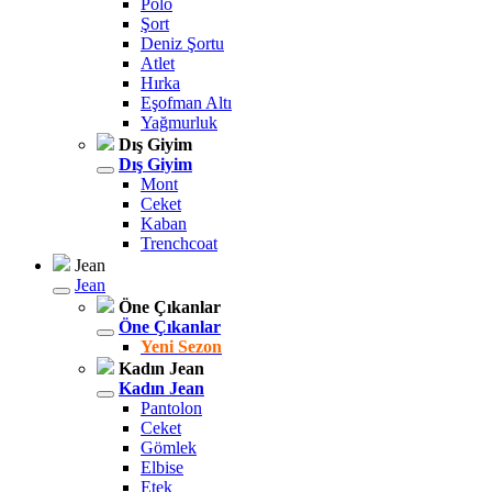
Polo
Şort
Deniz Şortu
Atlet
Hırka
Eşofman Altı
Yağmurluk
Dış Giyim
Dış Giyim
Mont
Ceket
Kaban
Trenchcoat
Jean
Jean
Öne Çıkanlar
Öne Çıkanlar
Yeni Sezon
Kadın Jean
Kadın Jean
Pantolon
Ceket
Gömlek
Elbise
Etek