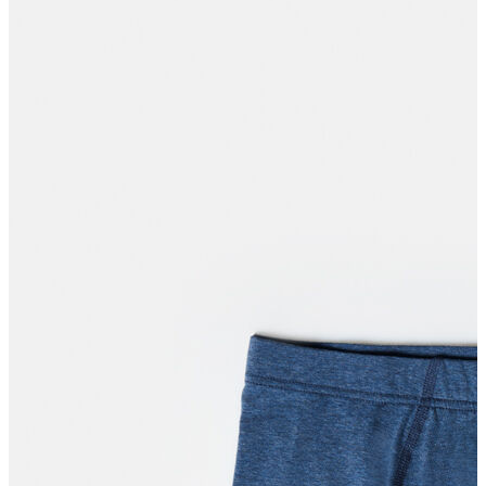
Polo T-shirt
Bluz
Etek
Elbise
Şort
Kapri
Atlet
Top
Sweatshirt
Kazak
Yelek
Eşofman Altı
Bikini/Mayo
Tulum
Dış Giyim
Yağmurluk
Trenchcoat
Mont
Ceket