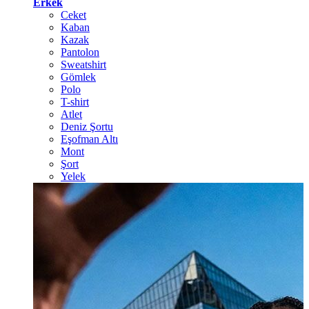
Erkek
Ceket
Kaban
Kazak
Pantolon
Sweatshirt
Gömlek
Polo
T-shirt
Atlet
Deniz Şortu
Eşofman Altı
Mont
Şort
Yelek