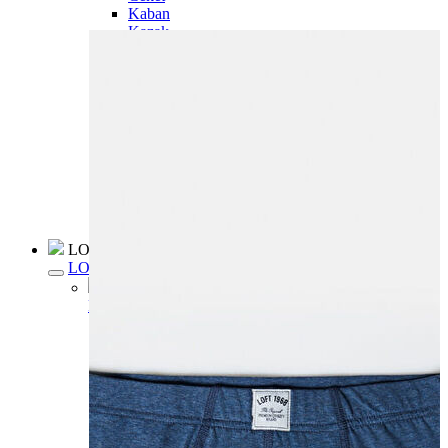
Kaban
Kazak
Pantolon
Sweatshirt
Gömlek
Polo
T-shirt
Atlet
Deniz Şortu
Eşofman Altı
Mont
Şort
Yelek
LOFT Prime
LOFT Prime
Fırsatlarım
Fırsatlarım