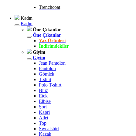
Trenchcoat
Kadın
Kadın
Öne Çıkanlar
Öne Çıkanlar
Yaz Ürünleri
İndirimdekiler
Giyim
Giyim
Jean Pantolon
Pantolon
Gömlek
T-shirt
Polo T-shirt
Bluz
Etek
Elbise
Şort
Kapri
Atlet
Top
Sweatshirt
Kazak