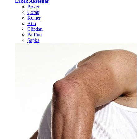
Erkek Aksesuar
Boxer
Çorap
Kemer
Atkı
Cüzdan
Parfüm
Şapka