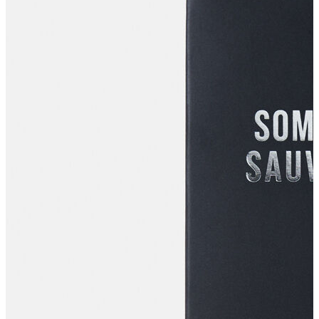
T-shirt
Polo
Şort
Deniz Şortu
Atlet
Hırka
Eşofman Altı
Yağmurluk
Dış Giyim
Mont
Ceket
Kaban
Trenchcoat