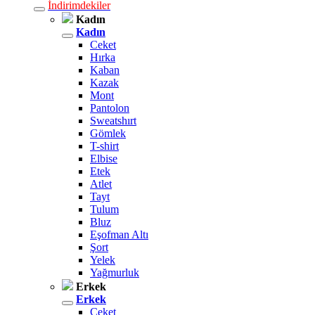
İndirimdekiler
Kadın
Kadın
Ceket
Hırka
Kaban
Kazak
Mont
Pantolon
Sweatshırt
Gömlek
T-shirt
Elbise
Etek
Atlet
Tayt
Tulum
Bluz
Eşofman Altı
Şort
Yelek
Yağmurluk
Erkek
Erkek
Ceket