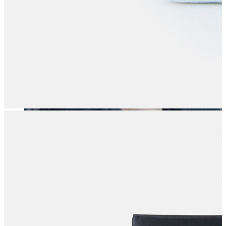
Erkek
Öne Çıkanlar
Yaz Ürünleri
İndirimdekiler
Online Özel Koleksiyon
Giyim
Jean Pantolon
Pantolon
Gömlek
Sweatshirt