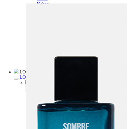
Kaban
Kazak
Pantolon
Sweatshirt
Gömlek
Polo
T-shirt
Atlet
Deniz Şortu
Eşofman Altı
Mont
Şort
Yelek
LOFT Prime
LOFT Prime
Fırsatlarım
Fırsatlarım