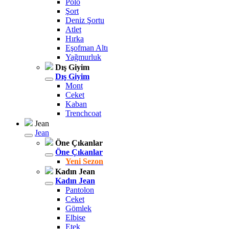
Polo
Şort
Deniz Şortu
Atlet
Hırka
Eşofman Altı
Yağmurluk
Dış Giyim
Dış Giyim
Mont
Ceket
Kaban
Trenchcoat
Jean
Jean
Öne Çıkanlar
Öne Çıkanlar
Yeni Sezon
Kadın Jean
Kadın Jean
Pantolon
Ceket
Gömlek
Elbise
Etek