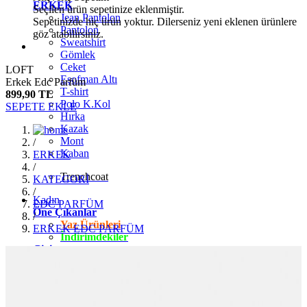
ERKEK
Seçilen ürün sepetinize eklenmiştir.
Jean Pantolon
Sepetinizde hiç ürün yoktur. Dilerseniz yeni eklenen ürünlere
Pantolon
göz atabilirsiniz.
Sweatshirt
Gömlek
Ceket
LOFT
Eşofman Altı
Erkek Edc Parfüm
T-shirt
899,90 TL
Polo K.Kol
SEPETE EKLE
Hırka
Kazak
Mont
/
Kaban
ERKEK
/
Trenchcoat
KATEGORİ
/
Kadın
EDC PARFÜM
Öne Çıkanlar
/
Yaz Ürünleri
ERKEK EDC PARFÜM
İndirimdekiler
Giyim
Jean Pantolon
Pantolon
Gömlek
T-shirt