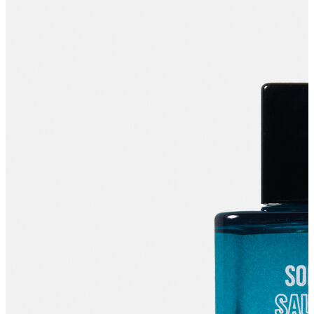
Polo T-shirt
Bluz
Etek
Elbise
Şort
Kapri
Atlet
Top
Sweatshirt
Kazak
Yelek
Eşofman Altı
Bikini/Mayo
Tulum
Dış Giyim
Yağmurluk
Trenchcoat
Mont
Ceket