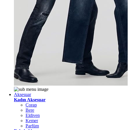
Aksesuar
Kadın Aksesuar
Çorap
Bere
Eldiven
Kemer
Parfüm