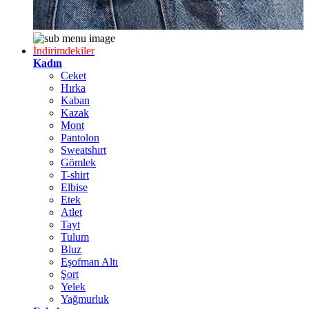
İndirimdekiler
Kadın
Ceket
Hırka
Kaban
Kazak
Mont
Pantolon
Sweatshırt
Gömlek
T-shirt
Elbise
Etek
Atlet
Tayt
Tulum
Bluz
Eşofman Altı
Şort
Yelek
Yağmurluk