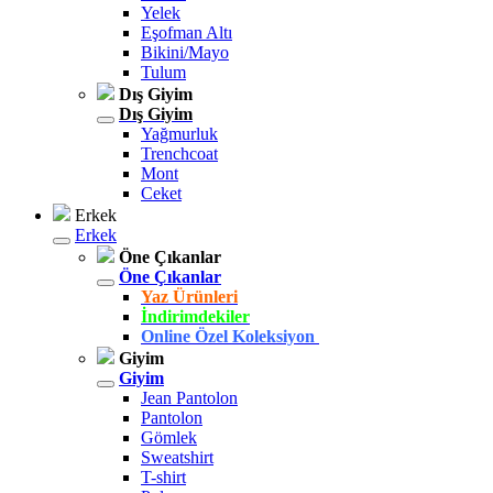
Yelek
Eşofman Altı
Bikini/Mayo
Tulum
Dış Giyim
Dış Giyim
Yağmurluk
Trenchcoat
Mont
Ceket
Erkek
Erkek
Öne Çıkanlar
Öne Çıkanlar
Yaz Ürünleri
İndirimdekiler
Online Özel Koleksiyon
Giyim
Giyim
Jean Pantolon
Pantolon
Gömlek
Sweatshirt
T-shirt