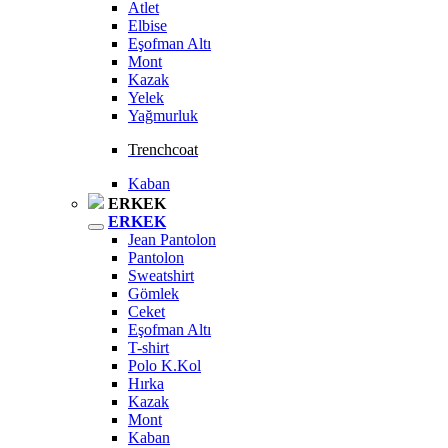
Atlet
Elbise
Eşofman Altı
Mont
Kazak
Yelek
Yağmurluk
Trenchcoat
Kaban
ERKEK
ERKEK
Jean Pantolon
Pantolon
Sweatshirt
Gömlek
Ceket
Eşofman Altı
T-shirt
Polo K.Kol
Hırka
Kazak
Mont
Kaban