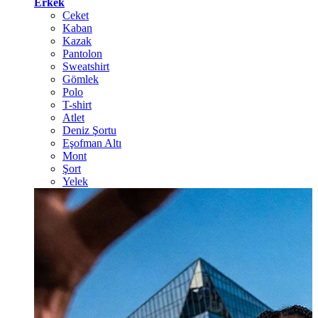
Erkek
Ceket
Kaban
Kazak
Pantolon
Sweatshirt
Gömlek
Polo
T-shirt
Atlet
Deniz Şortu
Eşofman Altı
Mont
Şort
Yelek