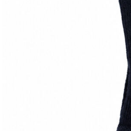
Jean
Öne Çıkanlar
Yeni Sezon
Kadın Jean
Pantolon
Ceket
Gömlek
Elbise
Etek
Erkek Jean
Pantolon
Ceket
Gömlek