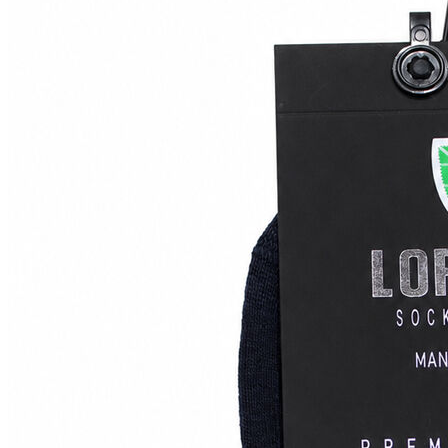
Polo T-shirt
Bluz
Etek
Elbise
Şort
Kapri
Atlet
Top
Sweatshirt
Kazak
Yelek
Eşofman Altı
Bikini/Mayo
Tulum
Dış Giyim
Yağmurluk
Trenchcoat
Mont
Ceket