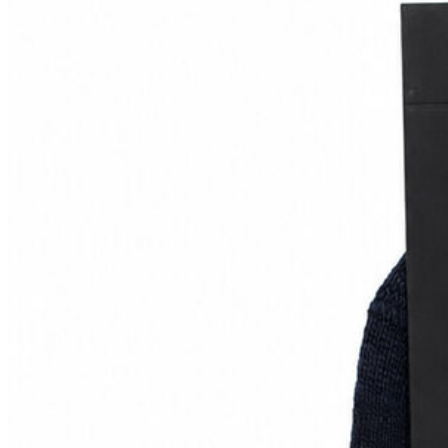
Polo
Şort
Deniz Şortu
Atlet
Hırka
Eşofman Altı
Yağmurluk
Dış Giyim
Mont
Ceket
Kaban
Trenchcoat