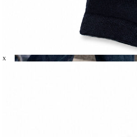
X
Erkek
Öne Çıkanlar
Yaz Ürünleri
İndirimdekiler
Online Özel Koleksiyon
Giyim
Jean Pantolon
Pantolon
Gömlek
Sweatshirt
T-shirt