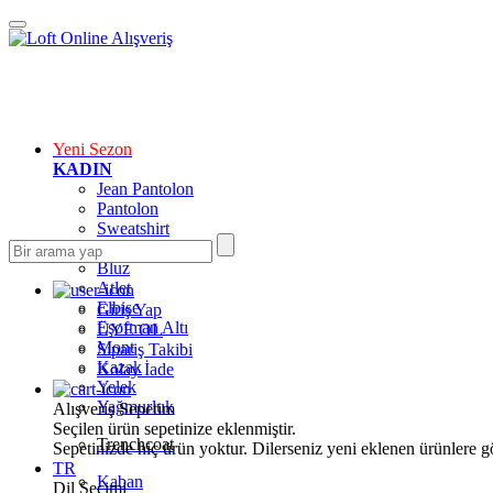
Yeni Sezon
KADIN
Jean Pantolon
Pantolon
Sweatshirt
Gömlek
Bluz
Atlet
Elbise
Giriş Yap
Eşofman Altı
ÜYE OL
Mont
Sipariş Takibi
Kazak
Kolay İade
Yelek
Yağmurluk
Alışveriş Sepetim
Seçilen ürün sepetinize eklenmiştir.
Trenchcoat
Sepetinizde hiç ürün yoktur. Dilerseniz yeni eklenen ürünlere göz
TR
Kaban
Dil Seçimi