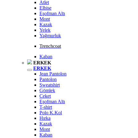
Atlet
Elbise
Eşofman Altı
Mont
Kazak
Yelek
Yağmurluk
Trenchcoat
Kaban
ERKEK
ERKEK
Jean Pantolon
Pantolon
Sweatshirt
Gömlek
Ceket
Eşofman Altı
T-shirt
Polo K.Kol
Hırka
Kazak
Mont
Kaban