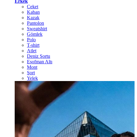
Erkek
Ceket
Kaban
Kazak
Pantolon
Sweatshirt
Gömlek
Polo
T-shirt
Atlet
Deniz Şortu
Eşofman Altı
Mont
Şort
Yelek