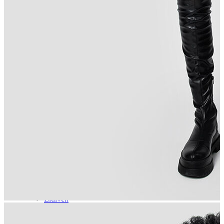
Aksesuar
Kadın Aksesuar
Çorap
Bere
Eldiven
Kemer
Parfüm