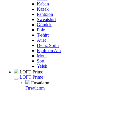
Kaban
Kazak
Pantolon
Sweatshirt
Gömlek
Polo
T-shirt
Atlet
Deniz Şortu
Eşofman Altı
Mont
Şort
Yelek
LOFT Prime
LOFT Prime
Fırsatlarım
Fırsatlarım