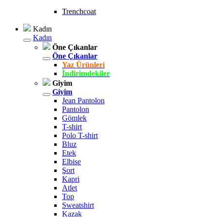
Trenchcoat
Kadın
Kadın
Öne Çıkanlar
Öne Çıkanlar
Yaz Ürünleri
İndirimdekiler
Giyim
Giyim
Jean Pantolon
Pantolon
Gömlek
T-shirt
Polo T-shirt
Bluz
Etek
Elbise
Şort
Kapri
Atlet
Top
Sweatshirt
Kazak