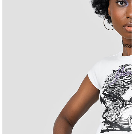
T-shirt
Polo
Şort
Deniz Şortu
Atlet
Hırka
Eşofman Altı
Yağmurluk
Dış Giyim
Mont
Ceket
Kaban
Trenchcoat