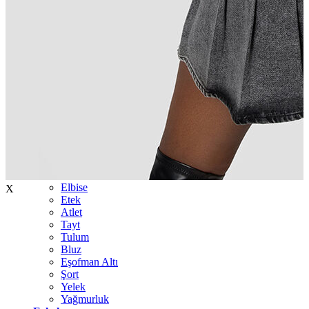
İndirimdekiler
Kadın
Ceket
Hırka
Kaban
Kazak
Mont
Pantolon
Sweatshırt
Gömlek
T-shirt
Elbise
X
Etek
Atlet
Tayt
Tulum
Bluz
Eşofman Altı
Şort
Yelek
Yağmurluk