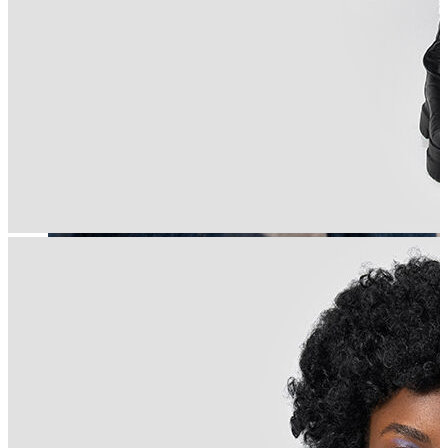
Erkek
Öne Çıkanlar
Yaz Ürünleri
İndirimdekiler
Online Özel Koleksiyon
Giyim
Jean Pantolon
Pantolon
Gömlek
Sweatshirt