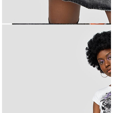
Jean
Öne Çıkanlar
Yeni Sezon
Kadın Jean
Pantolon
Ceket
Gömlek
Elbise
Etek
Erkek Jean
Pantolon
Ceket
Gömlek