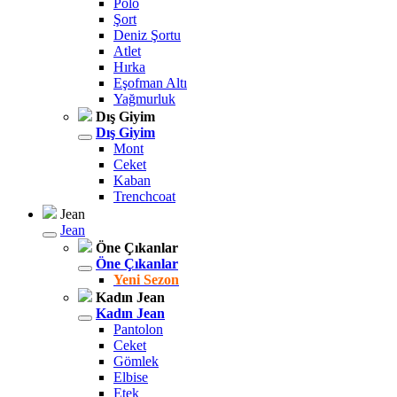
Polo
Şort
Deniz Şortu
Atlet
Hırka
Eşofman Altı
Yağmurluk
Dış Giyim
Dış Giyim
Mont
Ceket
Kaban
Trenchcoat
Jean
Jean
Öne Çıkanlar
Öne Çıkanlar
Yeni Sezon
Kadın Jean
Kadın Jean
Pantolon
Ceket
Gömlek
Elbise
Etek