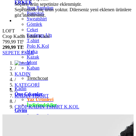
ERKEK
Seçilen ürün sepetinize eklenmiştir.
Jean Pantolon
Sepetinizde hiç ürün yoktur. Dilerseniz yeni eklenen ürünlere
Pantolon
göz atabilirsiniz.
Sweatshirt
Gömlek
Ceket
LOFT
Eşofman Altı
Crop Kadın Tshirt K.kol
T-shirt
799,99 TL
Polo K.Kol
299,99 TL
Hırka
SEPETE EKLE
Kazak
Mont
Kaban
/
KADIN
Trenchcoat
/
KATEGORİ
Kadın
/
Öne Çıkanlar
KADIN TİŞÖRT
Yaz Ürünleri
/
İndirimdekiler
CROP KADIN TSHİRT K.KOL
Giyim
Jean Pantolon
Pantolon
Gömlek
T-shirt