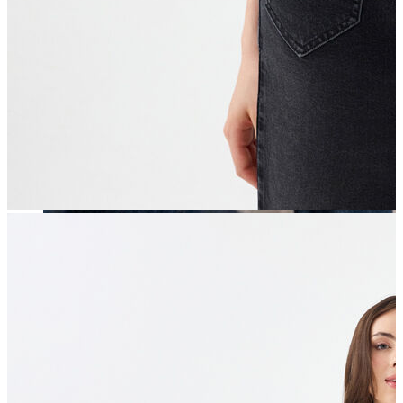
Erkek
Öne Çıkanlar
Yaz Ürünleri
İndirimdekiler
Online Özel Koleksiyon
Giyim
Jean Pantolon
Pantolon
Gömlek
Sweatshirt