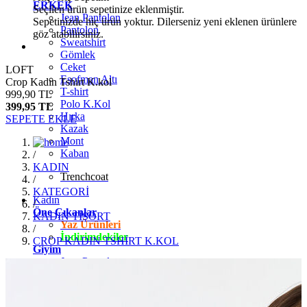
ERKEK
Seçilen ürün sepetinize eklenmiştir.
Jean Pantolon
Sepetinizde hiç ürün yoktur. Dilerseniz yeni eklenen ürünlere
Pantolon
göz atabilirsiniz.
Sweatshirt
Gömlek
Ceket
LOFT
Eşofman Altı
Crop Kadın Tshirt K.kol
T-shirt
999,90 TL
Polo K.Kol
399,95 TL
Hırka
SEPETE EKLE
Kazak
Mont
Kaban
/
KADIN
Trenchcoat
/
KATEGORİ
Kadın
/
Öne Çıkanlar
KADIN TİŞÖRT
Yaz Ürünleri
/
İndirimdekiler
CROP KADIN TSHİRT K.KOL
Giyim
Jean Pantolon
Pantolon
Gömlek
T-shirt