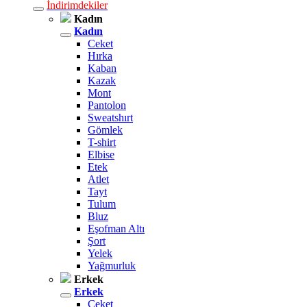
İndirimdekiler
Kadın
Kadın
Ceket
Hırka
Kaban
Kazak
Mont
Pantolon
Sweatshırt
Gömlek
T-shirt
Elbise
Etek
Atlet
Tayt
Tulum
Bluz
Eşofman Altı
Şort
Yelek
Yağmurluk
Erkek
Erkek
Ceket