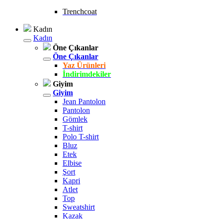
Trenchcoat
Kadın
Kadın
Öne Çıkanlar
Öne Çıkanlar
Yaz Ürünleri
İndirimdekiler
Giyim
Giyim
Jean Pantolon
Pantolon
Gömlek
T-shirt
Polo T-shirt
Bluz
Etek
Elbise
Şort
Kapri
Atlet
Top
Sweatshirt
Kazak