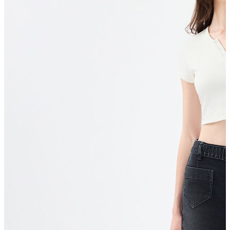
T-shirt
Polo
Şort
Deniz Şortu
Atlet
Hırka
Eşofman Altı
Yağmurluk
Dış Giyim
Mont
Ceket
Kaban
Trenchcoat