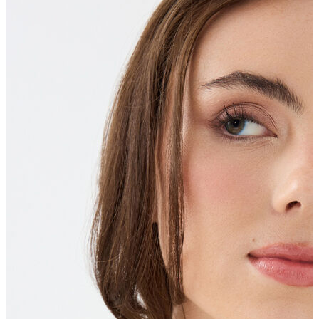
Erkek Aksesuar
Boxer
Çorap
Kemer
Atkı
Cüzdan
Parfüm
Şapka