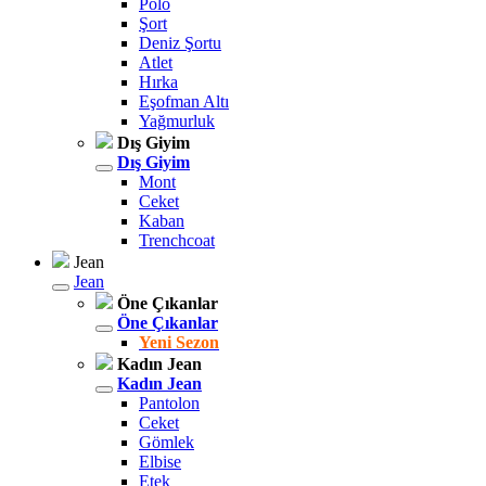
Polo
Şort
Deniz Şortu
Atlet
Hırka
Eşofman Altı
Yağmurluk
Dış Giyim
Dış Giyim
Mont
Ceket
Kaban
Trenchcoat
Jean
Jean
Öne Çıkanlar
Öne Çıkanlar
Yeni Sezon
Kadın Jean
Kadın Jean
Pantolon
Ceket
Gömlek
Elbise
Etek