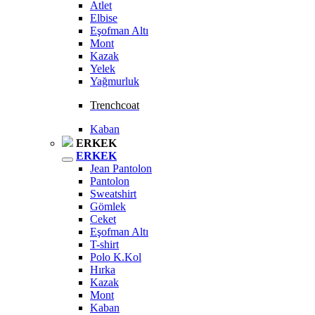
Atlet
Elbise
Eşofman Altı
Mont
Kazak
Yelek
Yağmurluk
Trenchcoat
Kaban
ERKEK
ERKEK
Jean Pantolon
Pantolon
Sweatshirt
Gömlek
Ceket
Eşofman Altı
T-shirt
Polo K.Kol
Hırka
Kazak
Mont
Kaban