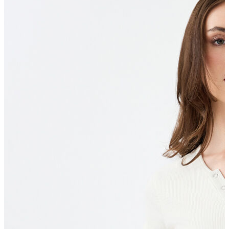
Polo T-shirt
Bluz
Etek
Elbise
Şort
Kapri
Atlet
Top
Sweatshirt
Kazak
Yelek
Eşofman Altı
Bikini/Mayo
Tulum
Dış Giyim
Yağmurluk
Trenchcoat
Mont
Ceket