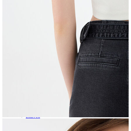
Aksesuar
Kadın Aksesuar
Çorap
Bere
Eldiven
Kemer
Parfüm