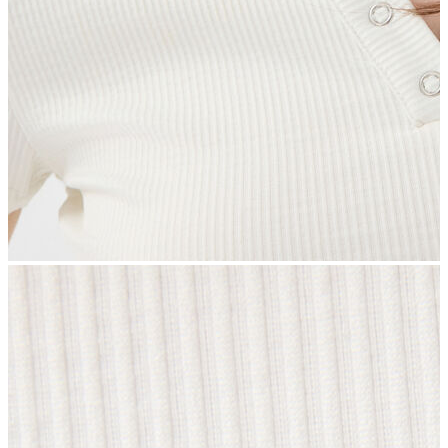
İndirimdekiler
Kadın
Ceket
Hırka
Kaban
Kazak
Mont
Pantolon
Sweatshırt
Gömlek
T-shirt
Elbise
Etek
Atlet
Tayt
Tulum
Bluz
Eşofman Altı
Şort
Yelek
Yağmurluk