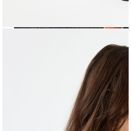
Jean
Öne Çıkanlar
Yeni Sezon
Kadın Jean
Pantolon
Ceket
Gömlek
Elbise
Etek
Erkek Jean
Pantolon
Ceket
Gömlek