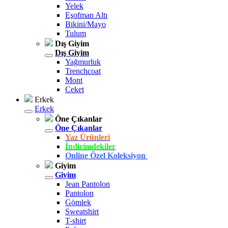
Yelek
Eşofman Altı
Bikini/Mayo
Tulum
Dış Giyim
Dış Giyim
Yağmurluk
Trenchcoat
Mont
Ceket
Erkek
Erkek
Öne Çıkanlar
Öne Çıkanlar
Yaz Ürünleri
İndirimdekiler
Online Özel Koleksiyon
Giyim
Giyim
Jean Pantolon
Pantolon
Gömlek
Sweatshirt
T-shirt