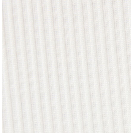
Erkek
Ceket
Kaban
Kazak
Pantolon
Sweatshirt
Gömlek
Polo
T-shirt
Atlet
Deniz Şortu
Eşofman Altı
Mont
Şort
Yelek