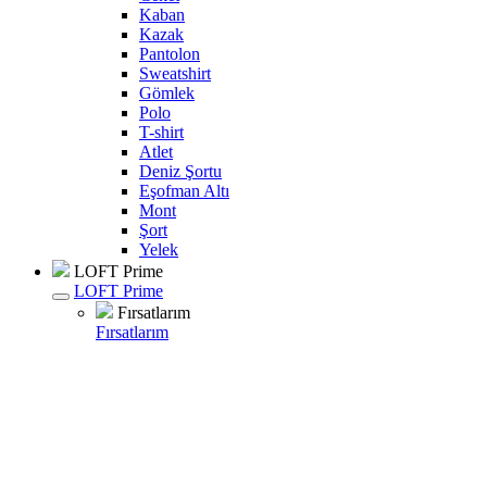
Kaban
Kazak
Pantolon
Sweatshirt
Gömlek
Polo
T-shirt
Atlet
Deniz Şortu
Eşofman Altı
Mont
Şort
Yelek
LOFT Prime
LOFT Prime
Fırsatlarım
Fırsatlarım