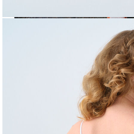
Jean
Öne Çıkanlar
Yeni Sezon
Kadın Jean
Pantolon
Ceket
Gömlek
Elbise
Etek
Erkek Jean
Pantolon
Ceket
Gömlek