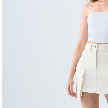
Polo
Şort
Deniz Şortu
Atlet
Hırka
Eşofman Altı
Yağmurluk
Dış Giyim
Mont
Ceket
Kaban
Trenchcoat