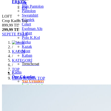
ERKEK
TR
Jean Pantolon
EN
Pantolon
Sweatshirt
LOFT
Gömlek
Crop Kadın Top
Ceket
899,99 TL
Eşofman Altı
299,99 TL
T-shirt
SEPETE EKLE
Polo K.Kol
Hırka
Kazak
/
Mont
KADIN
Kaban
/
KATEGORİ
Trenchcoat
/
TOP
Kadın
/
Öne Çıkanlar
CROP KADIN TOP
Yaz Ürünleri
İndirimdekiler
Giyim
Jean Pantolon
Pantolon
Gömlek
T-shirt