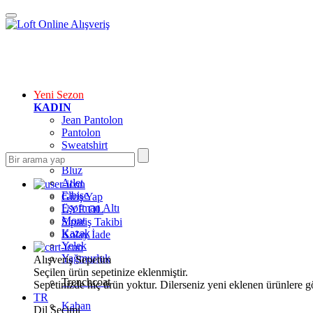
Yeni Sezon
KADIN
Jean Pantolon
Pantolon
Sweatshirt
Gömlek
Bluz
Atlet
Elbise
Giriş Yap
Eşofman Altı
ÜYE OL
Mont
Sipariş Takibi
Kazak
Kolay İade
Yelek
Yağmurluk
Alışveriş Sepetim
Seçilen ürün sepetinize eklenmiştir.
Trenchcoat
Sepetinizde hiç ürün yoktur. Dilerseniz yeni eklenen ürünlere göz
TR
Kaban
Dil Seçimi