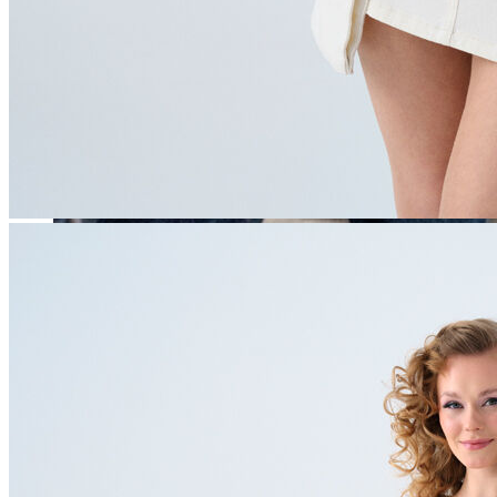
Erkek
Öne Çıkanlar
Yaz Ürünleri
İndirimdekiler
Online Özel Koleksiyon
Giyim
Jean Pantolon
Pantolon
Gömlek
Sweatshirt
T-shirt