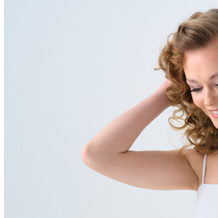
Polo T-shirt
Bluz
Etek
Elbise
Şort
Kapri
Atlet
Top
Sweatshirt
Kazak
Yelek
Eşofman Altı
Bikini/Mayo
Tulum
Dış Giyim
Yağmurluk
Trenchcoat
Mont
Ceket