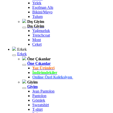
Yelek
Eşofman Altı
Bikini/Mayo
Tulum
Dış Giyim
Dış Giyim
Yağmurluk
Trenchcoat
Mont
Ceket
Erkek
Erkek
Öne Çıkanlar
Öne Çıkanlar
Yaz Ürünleri
İndirimdekiler
Online Özel Koleksiyon
Giyim
Giyim
Jean Pantolon
Pantolon
Gömlek
Sweatshirt
T-shirt