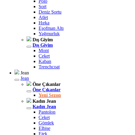
Polo
Şort
Deniz Şortu
Atlet
Hırka
Eşofman Altı
Yağmurluk
Dış Giyim
Dış Giyim
Mont
Ceket
Kaban
Trenchcoat
Jean
Jean
Öne Çıkanlar
Öne Çıkanlar
Yeni Sezon
Kadın Jean
Kadın Jean
Pantolon
Ceket
Gömlek
Elbise
Etek