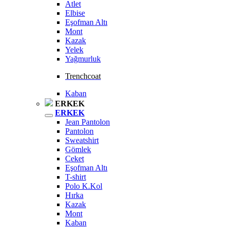
Atlet
Elbise
Eşofman Altı
Mont
Kazak
Yelek
Yağmurluk
Trenchcoat
Kaban
ERKEK
ERKEK
Jean Pantolon
Pantolon
Sweatshirt
Gömlek
Ceket
Eşofman Altı
T-shirt
Polo K.Kol
Hırka
Kazak
Mont
Kaban