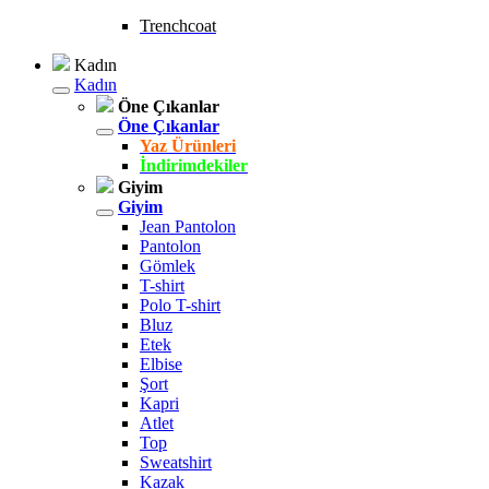
Trenchcoat
Kadın
Kadın
Öne Çıkanlar
Öne Çıkanlar
Yaz Ürünleri
İndirimdekiler
Giyim
Giyim
Jean Pantolon
Pantolon
Gömlek
T-shirt
Polo T-shirt
Bluz
Etek
Elbise
Şort
Kapri
Atlet
Top
Sweatshirt
Kazak