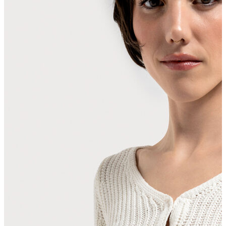
Erkek Aksesuar
Boxer
Çorap
Kemer
Atkı
Cüzdan
Parfüm
Şapka