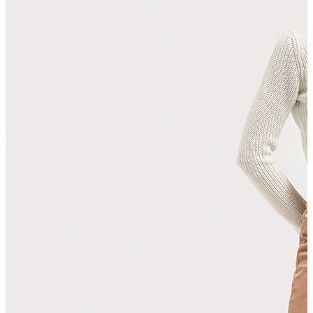
T-shirt
Polo
Şort
Deniz Şortu
Atlet
Hırka
Eşofman Altı
Yağmurluk
Dış Giyim
Mont
Ceket
Kaban
Trenchcoat