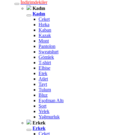
İndirimdekiler
Kadın
Kadın
Ceket
Hırka
Kaban
Kazak
Mont
Pantolon
Sweatshırt
Gömlek
T-shirt
Elbise
Etek
Atlet
Tayt
Tulum
Bluz
Eşofman Altı
Şort
Yelek
Yağmurluk
Erkek
Erkek
Ceket