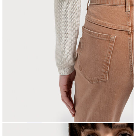
Aksesuar
Kadın Aksesuar
Çorap
Bere
Eldiven
Kemer
Parfüm