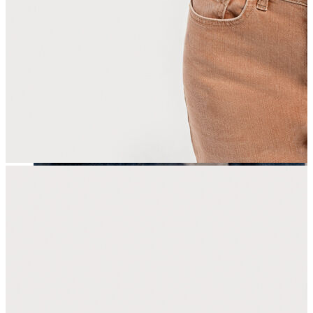
Erkek
Öne Çıkanlar
Yaz Ürünleri
İndirimdekiler
Online Özel Koleksiyon
Giyim
Jean Pantolon
Pantolon
Gömlek
Sweatshirt