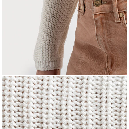
İndirimdekiler
Kadın
Ceket
Hırka
Kaban
Kazak
Mont
Pantolon
Sweatshırt
Gömlek
T-shirt
Elbise
Etek
Atlet
Tayt
Tulum
Bluz
Eşofman Altı
Şort
Yelek
Yağmurluk