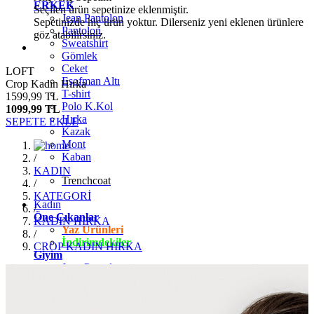
ERKEK
Seçilen ürün sepetinize eklenmiştir.
Jean Pantolon
Sepetinizde hiç ürün yoktur. Dilerseniz yeni eklenen ürünlere
Pantolon
göz atabilirsiniz.
Sweatshirt
Gömlek
Ceket
LOFT
Eşofman Altı
Crop Kadın Hırka
T-shirt
1599,99 TL
Polo K.Kol
1099,99 TL
Hırka
SEPETE EKLE
Kazak
Mont
Kaban
/
KADIN
Trenchcoat
/
KATEGORİ
Kadın
/
Öne Çıkanlar
KADIN HIRKA
Yaz Ürünleri
/
İndirimdekiler
CROP KADIN HIRKA
Giyim
Jean Pantolon
Pantolon
Gömlek
T-shirt