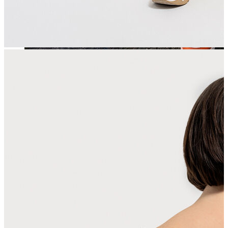
Jean
Öne Çıkanlar
Yeni Sezon
Kadın Jean
Pantolon
Ceket
Gömlek
Elbise
Etek
Erkek Jean
Pantolon
Ceket
Gömlek