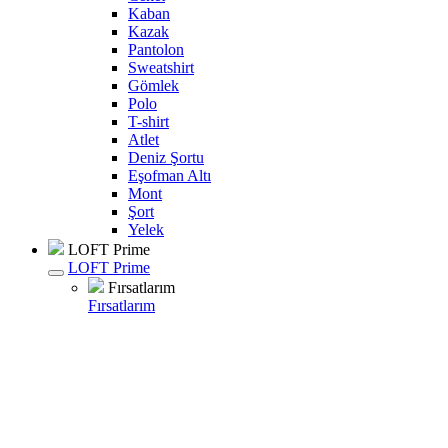
Kaban
Kazak
Pantolon
Sweatshirt
Gömlek
Polo
T-shirt
Atlet
Deniz Şortu
Eşofman Altı
Mont
Şort
Yelek
LOFT Prime
LOFT Prime
Fırsatlarım
Fırsatlarım