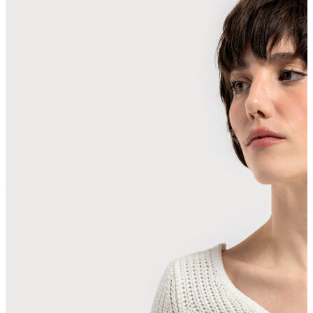
Polo T-shirt
Bluz
Etek
Elbise
Şort
Kapri
Atlet
Top
Sweatshirt
Kazak
Yelek
Eşofman Altı
Bikini/Mayo
Tulum
Dış Giyim
Yağmurluk
Trenchcoat
Mont
Ceket