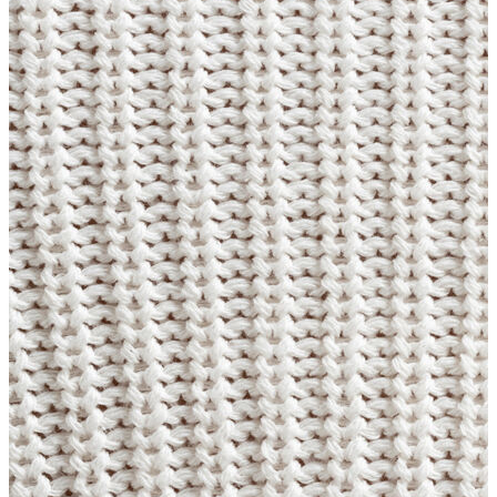
Erkek
Ceket
Kaban
Kazak
Pantolon
Sweatshirt
Gömlek
Polo
T-shirt
Atlet
Deniz Şortu
Eşofman Altı
Mont
Şort
Yelek