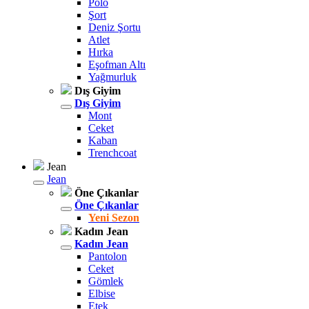
Polo
Şort
Deniz Şortu
Atlet
Hırka
Eşofman Altı
Yağmurluk
Dış Giyim
Dış Giyim
Mont
Ceket
Kaban
Trenchcoat
Jean
Jean
Öne Çıkanlar
Öne Çıkanlar
Yeni Sezon
Kadın Jean
Kadın Jean
Pantolon
Ceket
Gömlek
Elbise
Etek