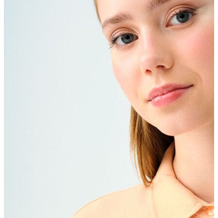
Erkek Aksesuar
Boxer
Çorap
Kemer
Atkı
Cüzdan
Parfüm
Şapka