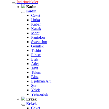
İndirimdekiler
Kadın
Kadın
Ceket
Hırka
Kaban
Kazak
Mont
Pantolon
Sweatshırt
Gömlek
T-shirt
Elbise
Etek
Atlet
Tayt
Tulum
Bluz
Eşofman Altı
Şort
Yelek
Yağmurluk
Erkek
Erkek
Ceket