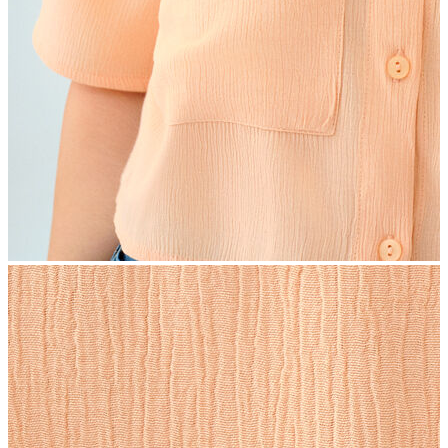
İndirimdekiler
Kadın
Ceket
Hırka
Kaban
Kazak
Mont
Pantolon
Sweatshırt
Gömlek
T-shirt
Elbise
Etek
Atlet
Tayt
Tulum
Bluz
Eşofman Altı
Şort
Yelek
Yağmurluk