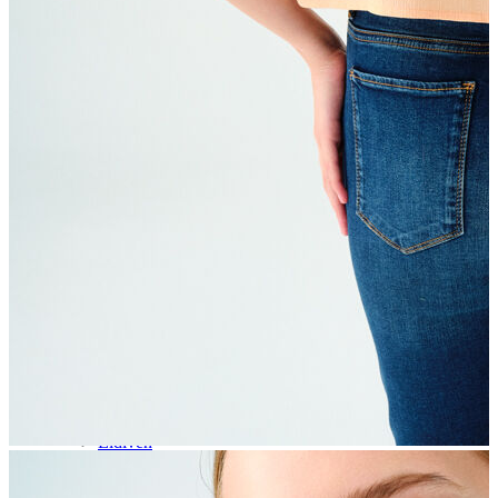
Aksesuar
Kadın Aksesuar
Çorap
Bere
Eldiven
Kemer
Parfüm