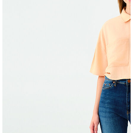
T-shirt
Polo
Şort
Deniz Şortu
Atlet
Hırka
Eşofman Altı
Yağmurluk
Dış Giyim
Mont
Ceket
Kaban
Trenchcoat