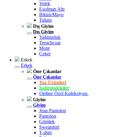
Yelek
Eşofman Altı
Bikini/Mayo
Tulum
Dış Giyim
Dış Giyim
Yağmurluk
Trenchcoat
Mont
Ceket
Erkek
Erkek
Öne Çıkanlar
Öne Çıkanlar
Yaz Ürünleri
İndirimdekiler
Online Özel Koleksiyon
Giyim
Giyim
Jean Pantolon
Pantolon
Gömlek
Sweatshirt
T-shirt