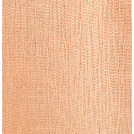
Erkek
Ceket
Kaban
Kazak
Pantolon
Sweatshirt
Gömlek
Polo
T-shirt
Atlet
Deniz Şortu
Eşofman Altı
Mont
Şort
Yelek