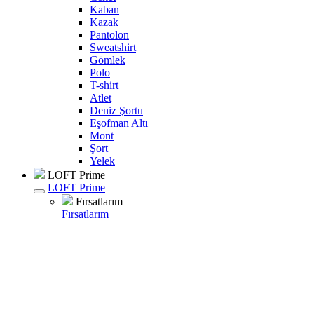
Kaban
Kazak
Pantolon
Sweatshirt
Gömlek
Polo
T-shirt
Atlet
Deniz Şortu
Eşofman Altı
Mont
Şort
Yelek
LOFT Prime
LOFT Prime
Fırsatlarım
Fırsatlarım