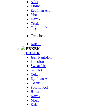
Atlet
Elbise
Eşofman Altı
Mont
Kazak
Yelek
Yağmurluk
Trenchcoat
Kaban
ERKEK
ERKEK
Jean Pantolon
Pantolon
Sweatshirt
Gömlek
Ceket
Eşofman Altı
T-shirt
Polo K.Kol
Hırka
Kazak
Mont
Kaban