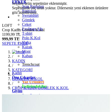
ERKEK
Seçilen ürün sepetinize eklenmiştir.
Jean Pantolon
Sepetinizde hiç ürün yoktur. Dilerseniz yeni eklenen ürünlere
Pantolon
göz atabilirsiniz.
Sweatshirt
Gömlek
Ceket
LOFT
Eşofman Altı
Crop Kadın Gömlek K.kol
T-shirt
1199,99 TL
Polo K.Kol
999,99 TL
Hırka
SEPETE EKLE
Kazak
Mont
Kaban
/
KADIN
Trenchcoat
/
KATEGORİ
Kadın
/
Öne Çıkanlar
GÖMLEK K.KOL
Yaz Ürünleri
/
İndirimdekiler
CROP KADIN GÖMLEK K.KOL
Giyim
Jean Pantolon
Pantolon
Gömlek
T-shirt