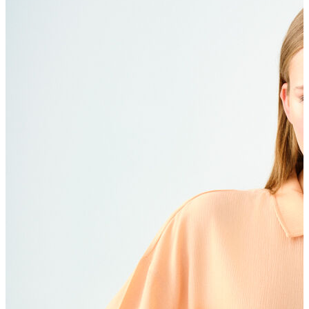
Polo T-shirt
Bluz
Etek
Elbise
Şort
Kapri
Atlet
Top
Sweatshirt
Kazak
Yelek
Eşofman Altı
Bikini/Mayo
Tulum
Dış Giyim
Yağmurluk
Trenchcoat
Mont
Ceket