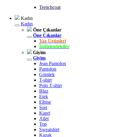
Trenchcoat
Kadın
Kadın
Öne Çıkanlar
Öne Çıkanlar
Yaz Ürünleri
İndirimdekiler
Giyim
Giyim
Jean Pantolon
Pantolon
Gömlek
T-shirt
Polo T-shirt
Bluz
Etek
Elbise
Şort
Kapri
Atlet
Top
Sweatshirt
Kazak