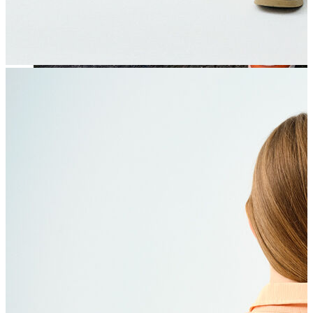
Jean
Öne Çıkanlar
Yeni Sezon
Kadın Jean
Pantolon
Ceket
Gömlek
Elbise
Etek
Erkek Jean
Pantolon
Ceket
Gömlek