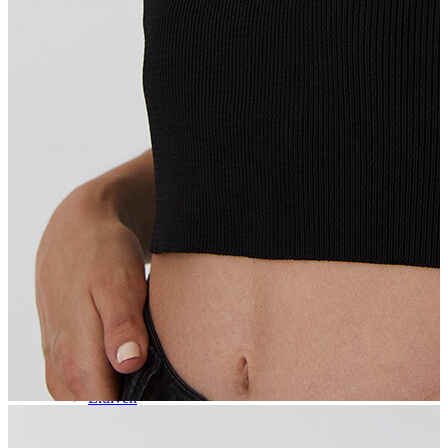
Aksesuar
Kadın Aksesuar
Çorap
Bere
Eldiven
Kemer
Parfüm