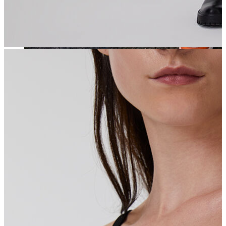
Jean
Öne Çıkanlar
Yeni Sezon
Kadın Jean
Pantolon
Ceket
Gömlek
Elbise
Etek
Erkek Jean
Pantolon
Ceket
Gömlek