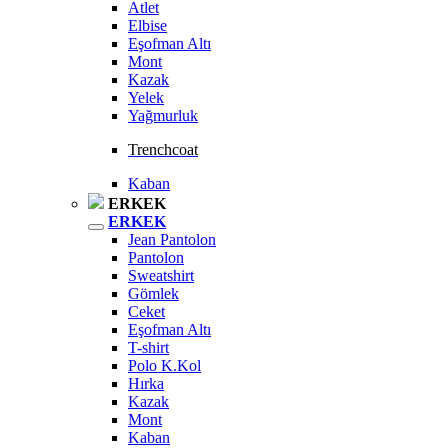
Atlet
Elbise
Eşofman Altı
Mont
Kazak
Yelek
Yağmurluk
Trenchcoat
Kaban
ERKEK
ERKEK
Jean Pantolon
Pantolon
Sweatshirt
Gömlek
Ceket
Eşofman Altı
T-shirt
Polo K.Kol
Hırka
Kazak
Mont
Kaban