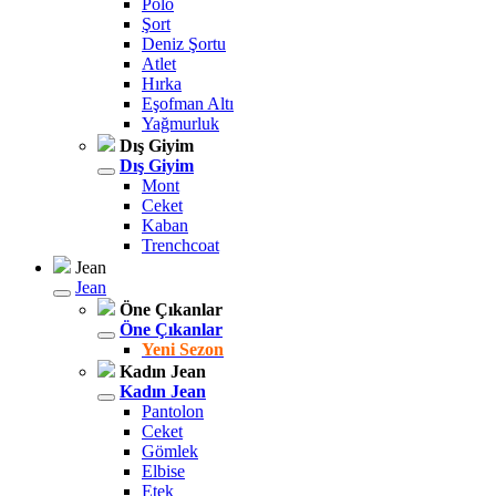
Polo
Şort
Deniz Şortu
Atlet
Hırka
Eşofman Altı
Yağmurluk
Dış Giyim
Dış Giyim
Mont
Ceket
Kaban
Trenchcoat
Jean
Jean
Öne Çıkanlar
Öne Çıkanlar
Yeni Sezon
Kadın Jean
Kadın Jean
Pantolon
Ceket
Gömlek
Elbise
Etek