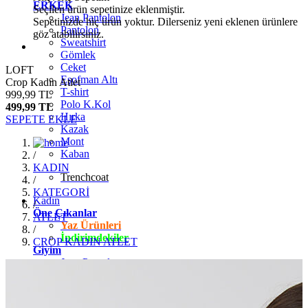
ERKEK
Seçilen ürün sepetinize eklenmiştir.
Jean Pantolon
Sepetinizde hiç ürün yoktur. Dilerseniz yeni eklenen ürünlere
Pantolon
göz atabilirsiniz.
Sweatshirt
Gömlek
Ceket
LOFT
Eşofman Altı
Crop Kadın Atlet
T-shirt
999,99 TL
Polo K.Kol
499,99 TL
Hırka
SEPETE EKLE
Kazak
Mont
Kaban
/
KADIN
Trenchcoat
/
KATEGORİ
Kadın
/
Öne Çıkanlar
ATLET
Yaz Ürünleri
/
İndirimdekiler
CROP KADIN ATLET
Giyim
Jean Pantolon
Pantolon
Gömlek
T-shirt