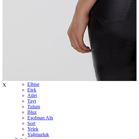
İndirimdekiler
Kadın
Ceket
Hırka
Kaban
Kazak
Mont
Pantolon
Sweatshırt
Gömlek
T-shirt
Elbise
X
Etek
Atlet
Tayt
Tulum
Bluz
Eşofman Altı
Şort
Yelek
Yağmurluk