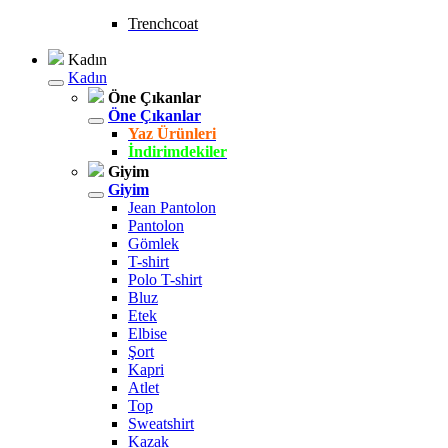
Trenchcoat
Kadın
Kadın
Öne Çıkanlar
Öne Çıkanlar
Yaz Ürünleri
İndirimdekiler
Giyim
Giyim
Jean Pantolon
Pantolon
Gömlek
T-shirt
Polo T-shirt
Bluz
Etek
Elbise
Şort
Kapri
Atlet
Top
Sweatshirt
Kazak