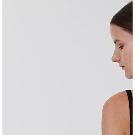
Erkek Aksesuar
Boxer
Çorap
Kemer
Atkı
Cüzdan
Parfüm
Şapka