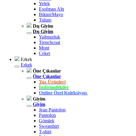
Yelek
Eşofman Altı
Bikini/Mayo
Tulum
Dış Giyim
Dış Giyim
Yağmurluk
Trenchcoat
Mont
Ceket
Erkek
Erkek
Öne Çıkanlar
Öne Çıkanlar
Yaz Ürünleri
İndirimdekiler
Online Özel Koleksiyon
Giyim
Giyim
Jean Pantolon
Pantolon
Gömlek
Sweatshirt
T-shirt