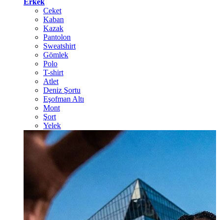
Erkek
Ceket
Kaban
Kazak
Pantolon
Sweatshirt
Gömlek
Polo
T-shirt
Atlet
Deniz Şortu
Eşofman Altı
Mont
Şort
Yelek