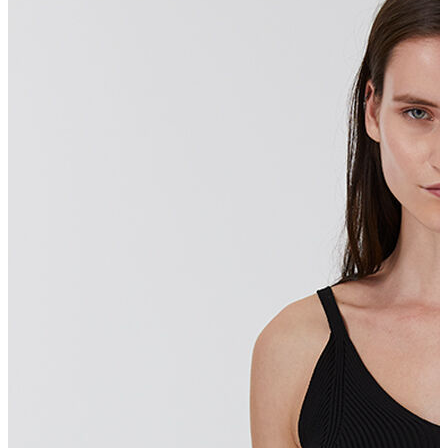
Polo T-shirt
Bluz
Etek
Elbise
Şort
Kapri
Atlet
Top
Sweatshirt
Kazak
Yelek
Eşofman Altı
Bikini/Mayo
Tulum
Dış Giyim
Yağmurluk
Trenchcoat
Mont
Ceket