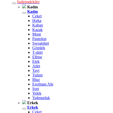
İndirimdekiler
Kadın
Kadın
Ceket
Hırka
Kaban
Kazak
Mont
Pantolon
Sweatshırt
Gömlek
T-shirt
Elbise
Etek
Atlet
Tayt
Tulum
Bluz
Eşofman Altı
Şort
Yelek
Yağmurluk
Erkek
Erkek
Ceket