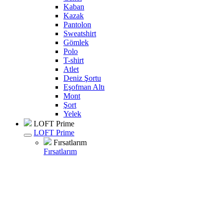
Kaban
Kazak
Pantolon
Sweatshirt
Gömlek
Polo
T-shirt
Atlet
Deniz Şortu
Eşofman Altı
Mont
Şort
Yelek
LOFT Prime
LOFT Prime
Fırsatlarım
Fırsatlarım