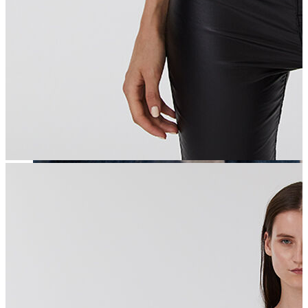
Erkek
Öne Çıkanlar
Yaz Ürünleri
İndirimdekiler
Online Özel Koleksiyon
Giyim
Jean Pantolon
Pantolon
Gömlek
Sweatshirt