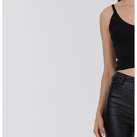
T-shirt
Polo
Şort
Deniz Şortu
Atlet
Hırka
Eşofman Altı
Yağmurluk
Dış Giyim
Mont
Ceket
Kaban
Trenchcoat