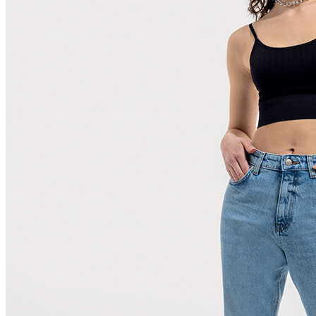
Polo
Şort
Deniz Şortu
Atlet
Hırka
Eşofman Altı
Yağmurluk
Dış Giyim
Mont
Ceket
Kaban
Trenchcoat