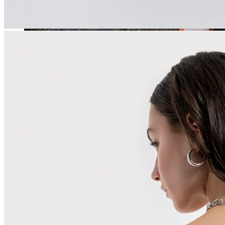
Jean
Öne Çıkanlar
Yeni Sezon
Kadın Jean
Pantolon
Ceket
Gömlek
Elbise
Etek
Erkek Jean
Pantolon
Ceket
Gömlek