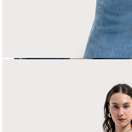
Erkek
Öne Çıkanlar
Yaz Ürünleri
İndirimdekiler
Online Özel Koleksiyon
Giyim
Jean Pantolon
Pantolon
Gömlek
Sweatshirt
T-shirt