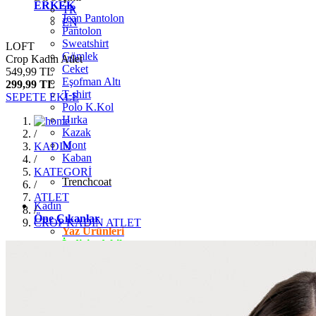
ERKEK
TR
Jean Pantolon
EN
Pantolon
Sweatshirt
LOFT
Gömlek
Crop Kadın Atlet
Ceket
549,99 TL
Eşofman Altı
299,99 TL
T-shirt
SEPETE EKLE
Polo K.Kol
Hırka
Kazak
/
Mont
KADIN
Kaban
/
KATEGORİ
Trenchcoat
/
ATLET
Kadın
/
Öne Çıkanlar
CROP KADIN ATLET
Yaz Ürünleri
İndirimdekiler
Giyim
Jean Pantolon
Pantolon
Gömlek
T-shirt