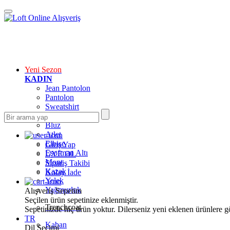
Yeni Sezon
KADIN
Jean Pantolon
Pantolon
Sweatshirt
Gömlek
Bluz
Atlet
Elbise
Giriş Yap
Eşofman Altı
ÜYE OL
Mont
Sipariş Takibi
Kazak
Kolay İade
Yelek
Yağmurluk
Alışveriş Sepetim
Seçilen ürün sepetinize eklenmiştir.
Trenchcoat
Sepetinizde hiç ürün yoktur. Dilerseniz yeni eklenen ürünlere göz
TR
Kaban
Dil Seçimi