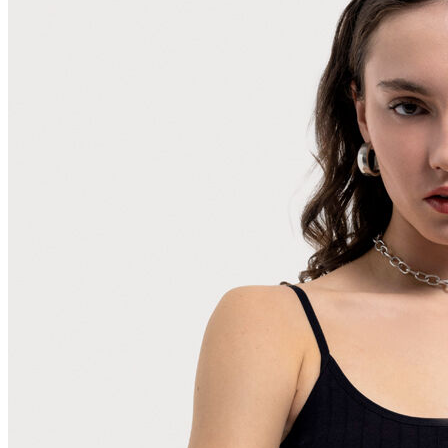
Polo T-shirt
Bluz
Etek
Elbise
Şort
Kapri
Atlet
Top
Sweatshirt
Kazak
Yelek
Eşofman Altı
Bikini/Mayo
Tulum
Dış Giyim
Yağmurluk
Trenchcoat
Mont
Ceket