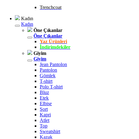
Trenchcoat
Kadın
Kadın
Öne Çıkanlar
Öne Çıkanlar
Yaz Ürünleri
İndirimdekiler
Giyim
Giyim
Jean Pantolon
Pantolon
Gömlek
T-shirt
Polo T-shirt
Bluz
Etek
Elbise
Şort
Kapri
Atlet
Top
Sweatshirt
Kazak