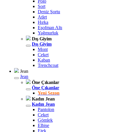
Polo
Şort
Deniz Şortu
Atlet
Hırka
Eşofman Altı
Yağmurluk
Dış Giyim
Dış Giyim
Mont
Ceket
Kaban
Trenchcoat
Jean
Jean
Öne Çıkanlar
Öne Çıkanlar
Yeni Sezon
Kadın Jean
Kadın Jean
Pantolon
Ceket
Gömlek
Elbise
Etek