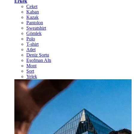
Erkek
Ceket
Kaban
Kazak
Pantolon
Sweatshirt
Gömlek
Polo
T-shirt
Atlet
Deniz Şortu
Eşofman Altı
Mont
Şort
Yelek