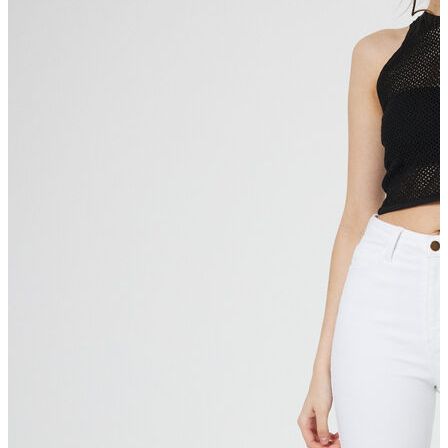
T-shirt
Polo
Şort
Deniz Şortu
Atlet
Hırka
Eşofman Altı
Yağmurluk
Dış Giyim
Mont
Ceket
Kaban
Trenchcoat