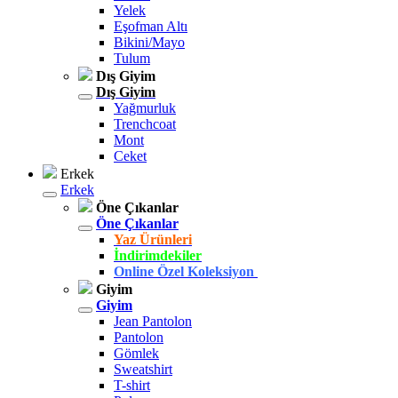
Yelek
Eşofman Altı
Bikini/Mayo
Tulum
Dış Giyim
Dış Giyim
Yağmurluk
Trenchcoat
Mont
Ceket
Erkek
Erkek
Öne Çıkanlar
Öne Çıkanlar
Yaz Ürünleri
İndirimdekiler
Online Özel Koleksiyon
Giyim
Giyim
Jean Pantolon
Pantolon
Gömlek
Sweatshirt
T-shirt