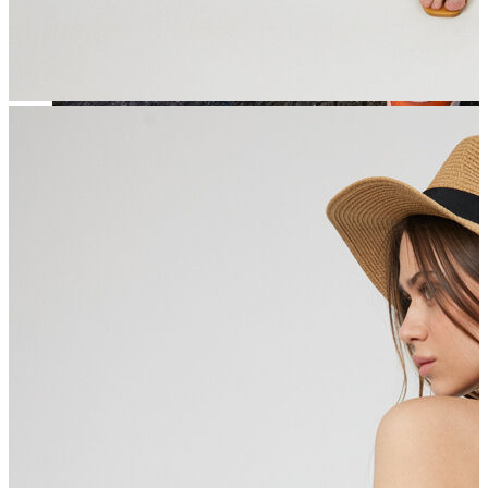
Jean
Öne Çıkanlar
Yeni Sezon
Kadın Jean
Pantolon
Ceket
Gömlek
Elbise
Etek
Erkek Jean
Pantolon
Ceket
Gömlek