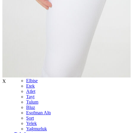
İndirimdekiler
Kadın
Ceket
Hırka
Kaban
Kazak
Mont
Pantolon
Sweatshırt
Gömlek
T-shirt
Elbise
X
Etek
Atlet
Tayt
Tulum
Bluz
Eşofman Altı
Şort
Yelek
Yağmurluk