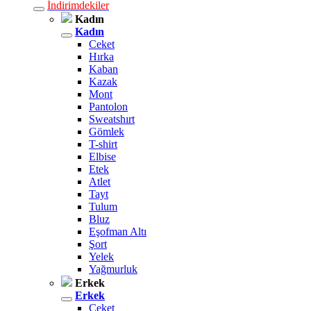
İndirimdekiler
Kadın
Kadın
Ceket
Hırka
Kaban
Kazak
Mont
Pantolon
Sweatshırt
Gömlek
T-shirt
Elbise
Etek
Atlet
Tayt
Tulum
Bluz
Eşofman Altı
Şort
Yelek
Yağmurluk
Erkek
Erkek
Ceket