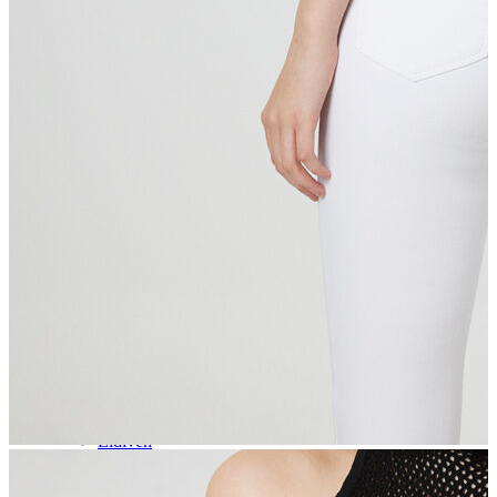
Aksesuar
Kadın Aksesuar
Çorap
Bere
Eldiven
Kemer
Parfüm