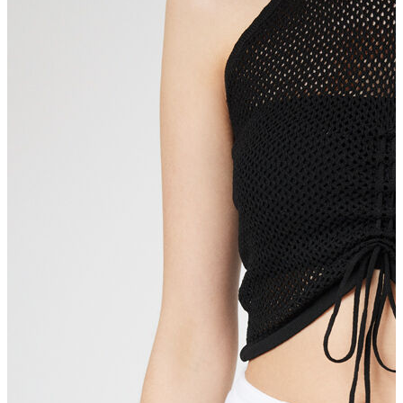
Erkek Aksesuar
Boxer
Çorap
Kemer
Atkı
Cüzdan
Parfüm
Şapka