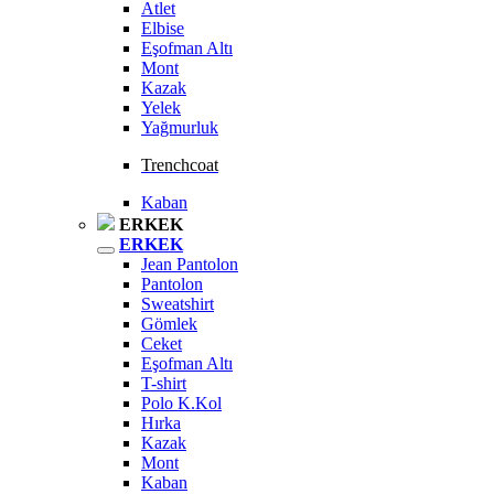
Atlet
Elbise
Eşofman Altı
Mont
Kazak
Yelek
Yağmurluk
Trenchcoat
Kaban
ERKEK
ERKEK
Jean Pantolon
Pantolon
Sweatshirt
Gömlek
Ceket
Eşofman Altı
T-shirt
Polo K.Kol
Hırka
Kazak
Mont
Kaban