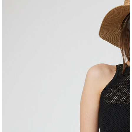
Polo T-shirt
Bluz
Etek
Elbise
Şort
Kapri
Atlet
Top
Sweatshirt
Kazak
Yelek
Eşofman Altı
Bikini/Mayo
Tulum
Dış Giyim
Yağmurluk
Trenchcoat
Mont
Ceket