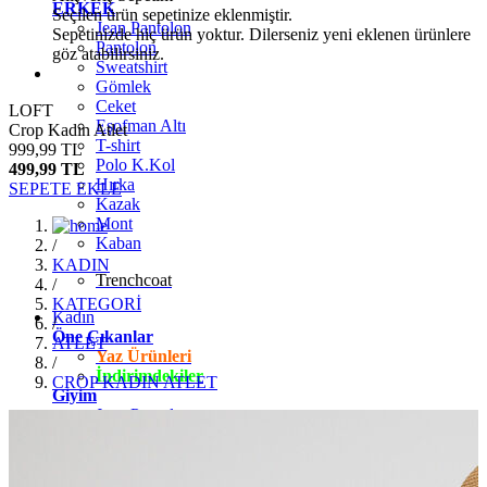
ERKEK
Seçilen ürün sepetinize eklenmiştir.
Jean Pantolon
Sepetinizde hiç ürün yoktur. Dilerseniz yeni eklenen ürünlere
Pantolon
göz atabilirsiniz.
Sweatshirt
Gömlek
Ceket
LOFT
Eşofman Altı
Crop Kadın Atlet
T-shirt
999,99 TL
Polo K.Kol
499,99 TL
Hırka
SEPETE EKLE
Kazak
Mont
Kaban
/
KADIN
Trenchcoat
/
KATEGORİ
Kadın
/
Öne Çıkanlar
ATLET
Yaz Ürünleri
/
İndirimdekiler
CROP KADIN ATLET
Giyim
Jean Pantolon
Pantolon
Gömlek
T-shirt