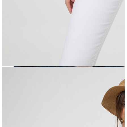
Erkek
Öne Çıkanlar
Yaz Ürünleri
İndirimdekiler
Online Özel Koleksiyon
Giyim
Jean Pantolon
Pantolon
Gömlek
Sweatshirt