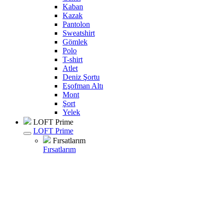
Kaban
Kazak
Pantolon
Sweatshirt
Gömlek
Polo
T-shirt
Atlet
Deniz Şortu
Eşofman Altı
Mont
Şort
Yelek
LOFT Prime
LOFT Prime
Fırsatlarım
Fırsatlarım