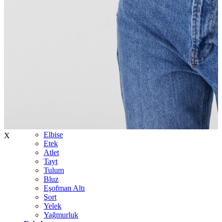
İndirimdekiler
Kadın
Ceket
Hırka
Kaban
Kazak
Mont
Pantolon
Sweatshırt
Gömlek
T-shirt
Elbise
X
Etek
Atlet
Tayt
Tulum
Bluz
Eşofman Altı
Şort
Yelek
Yağmurluk