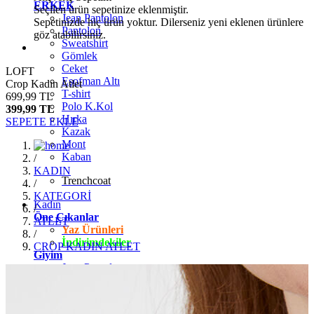
ERKEK
Seçilen ürün sepetinize eklenmiştir.
Jean Pantolon
Sepetinizde hiç ürün yoktur. Dilerseniz yeni eklenen ürünlere
Pantolon
göz atabilirsiniz.
Sweatshirt
Gömlek
Ceket
LOFT
Eşofman Altı
Crop Kadın Atlet
T-shirt
699,99 TL
Polo K.Kol
399,99 TL
Hırka
SEPETE EKLE
Kazak
Mont
Kaban
/
KADIN
Trenchcoat
/
KATEGORİ
Kadın
/
Öne Çıkanlar
ATLET
Yaz Ürünleri
/
İndirimdekiler
CROP KADIN ATLET
Giyim
Jean Pantolon
Pantolon
Gömlek
T-shirt