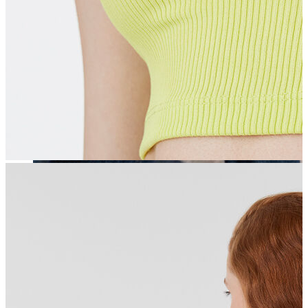
Erkek
Öne Çıkanlar
Yaz Ürünleri
İndirimdekiler
Online Özel Koleksiyon
Giyim
Jean Pantolon
Pantolon
Gömlek
Sweatshirt