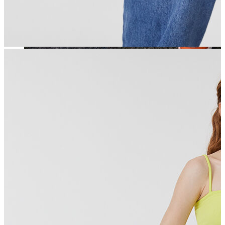
Jean
Öne Çıkanlar
Yeni Sezon
Kadın Jean
Pantolon
Ceket
Gömlek
Elbise
Etek
Erkek Jean
Pantolon
Ceket
Gömlek