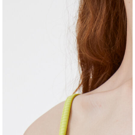
Polo T-shirt
Bluz
Etek
Elbise
Şort
Kapri
Atlet
Top
Sweatshirt
Kazak
Yelek
Eşofman Altı
Bikini/Mayo
Tulum
Dış Giyim
Yağmurluk
Trenchcoat
Mont
Ceket