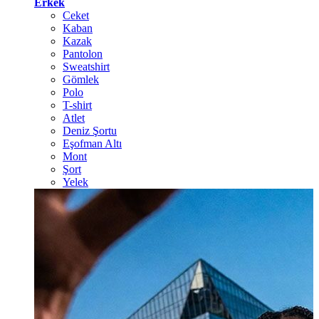
Erkek
Ceket
Kaban
Kazak
Pantolon
Sweatshirt
Gömlek
Polo
T-shirt
Atlet
Deniz Şortu
Eşofman Altı
Mont
Şort
Yelek