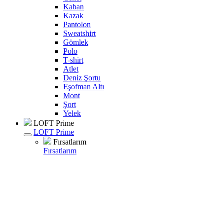
Kaban
Kazak
Pantolon
Sweatshirt
Gömlek
Polo
T-shirt
Atlet
Deniz Şortu
Eşofman Altı
Mont
Şort
Yelek
LOFT Prime
LOFT Prime
Fırsatlarım
Fırsatlarım