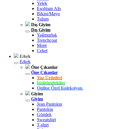
Yelek
Eşofman Altı
Bikini/Mayo
Tulum
Dış Giyim
Dış Giyim
Yağmurluk
Trenchcoat
Mont
Ceket
Erkek
Erkek
Öne Çıkanlar
Öne Çıkanlar
Yaz Ürünleri
İndirimdekiler
Online Özel Koleksiyon
Giyim
Giyim
Jean Pantolon
Pantolon
Gömlek
Sweatshirt
T-shirt