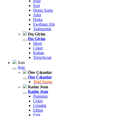
Polo
Şort
Deniz Şortu
Atlet
Hırka
Eşofman Altı
Yağmurluk
Dış Giyim
Dış Giyim
Mont
Ceket
Kaban
Trenchcoat
Jean
Jean
Öne Çıkanlar
Öne Çıkanlar
Yeni Sezon
Kadın Jean
Kadın Jean
Pantolon
Ceket
Gömlek
Elbise
Etek