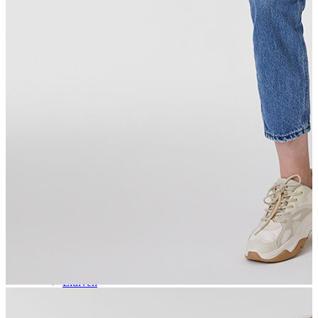
Aksesuar
Kadın Aksesuar
Çorap
Bere
Eldiven
Kemer
Parfüm