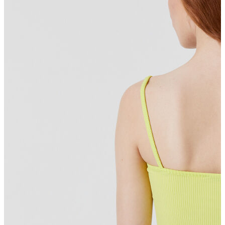
T-shirt
Polo
Şort
Deniz Şortu
Atlet
Hırka
Eşofman Altı
Yağmurluk
Dış Giyim
Mont
Ceket
Kaban
Trenchcoat