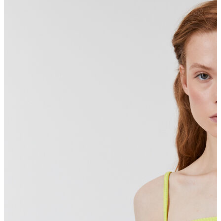
Erkek Aksesuar
Boxer
Çorap
Kemer
Atkı
Cüzdan
Parfüm
Şapka