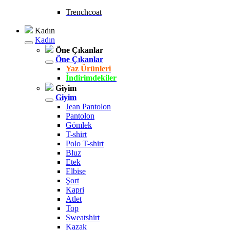
Trenchcoat
Kadın
Kadın
Öne Çıkanlar
Öne Çıkanlar
Yaz Ürünleri
İndirimdekiler
Giyim
Giyim
Jean Pantolon
Pantolon
Gömlek
T-shirt
Polo T-shirt
Bluz
Etek
Elbise
Şort
Kapri
Atlet
Top
Sweatshirt
Kazak