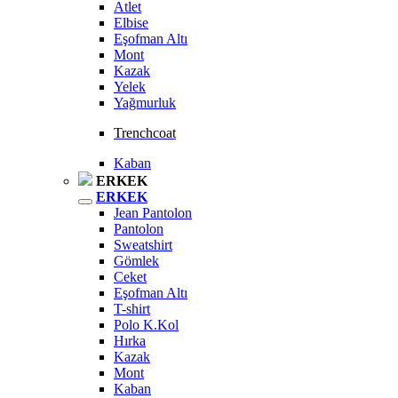
Atlet
Elbise
Eşofman Altı
Mont
Kazak
Yelek
Yağmurluk
Trenchcoat
Kaban
ERKEK
ERKEK
Jean Pantolon
Pantolon
Sweatshirt
Gömlek
Ceket
Eşofman Altı
T-shirt
Polo K.Kol
Hırka
Kazak
Mont
Kaban