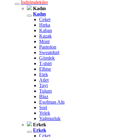
İndirimdekiler
Kadın
Kadın
Ceket
Hırka
Kaban
Kazak
Mont
Pantolon
Sweatshırt
Gömlek
T-shirt
Elbise
Etek
Atlet
Tayt
Tulum
Bluz
Eşofman Altı
Şort
Yelek
Yağmurluk
Erkek
Erkek
Ceket