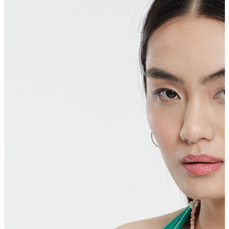
Polo T-shirt
Bluz
Etek
Elbise
Şort
Kapri
Atlet
Top
Sweatshirt
Kazak
Yelek
Eşofman Altı
Bikini/Mayo
Tulum
Dış Giyim
Yağmurluk
Trenchcoat
Mont
Ceket