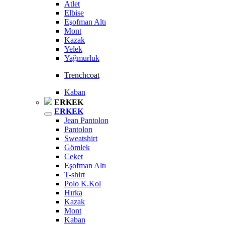
Atlet
Elbise
Eşofman Altı
Mont
Kazak
Yelek
Yağmurluk
Trenchcoat
Kaban
ERKEK
ERKEK
Jean Pantolon
Pantolon
Sweatshirt
Gömlek
Ceket
Eşofman Altı
T-shirt
Polo K.Kol
Hırka
Kazak
Mont
Kaban