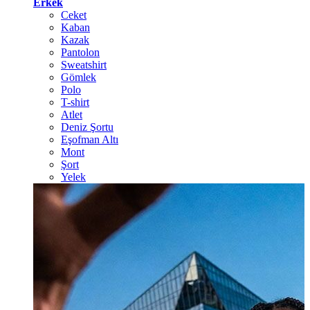
Erkek
Ceket
Kaban
Kazak
Pantolon
Sweatshirt
Gömlek
Polo
T-shirt
Atlet
Deniz Şortu
Eşofman Altı
Mont
Şort
Yelek