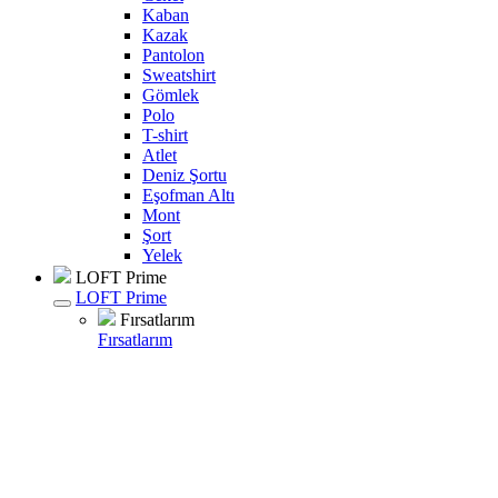
Kaban
Kazak
Pantolon
Sweatshirt
Gömlek
Polo
T-shirt
Atlet
Deniz Şortu
Eşofman Altı
Mont
Şort
Yelek
LOFT Prime
LOFT Prime
Fırsatlarım
Fırsatlarım