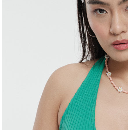
T-shirt
Polo
Şort
Deniz Şortu
Atlet
Hırka
Eşofman Altı
Yağmurluk
Dış Giyim
Mont
Ceket
Kaban
Trenchcoat