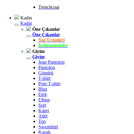
Trenchcoat
Kadın
Kadın
Öne Çıkanlar
Öne Çıkanlar
Yaz Ürünleri
İndirimdekiler
Giyim
Giyim
Jean Pantolon
Pantolon
Gömlek
T-shirt
Polo T-shirt
Bluz
Etek
Elbise
Şort
Kapri
Atlet
Top
Sweatshirt
Kazak