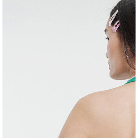
Erkek Aksesuar
Boxer
Çorap
Kemer
Atkı
Cüzdan
Parfüm
Şapka