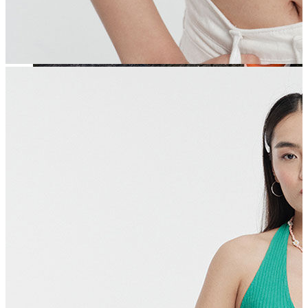
Jean
Öne Çıkanlar
Yeni Sezon
Kadın Jean
Pantolon
Ceket
Gömlek
Elbise
Etek
Erkek Jean
Pantolon
Ceket
Gömlek