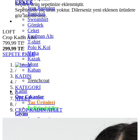
ERKEK
Seçilen ürün sepetinize eklenmiştir.
Jean Pantolon
Sepetinizde hiç ürün yoktur. Dilerseniz yeni eklenen ürünlere
Pantolon
göz atabilirsiniz.
Sweatshirt
Gömlek
Ceket
LOFT
Eşofman Altı
Crop Kadın Atlet
T-shirt
799,99 TL
Polo K.Kol
299,99 TL
Hırka
SEPETE EKLE
Kazak
Mont
Kaban
/
KADIN
Trenchcoat
/
KATEGORİ
Kadın
/
Öne Çıkanlar
ATLET
Yaz Ürünleri
/
İndirimdekiler
CROP KADIN ATLET
Giyim
Jean Pantolon
Pantolon
Gömlek
T-shirt