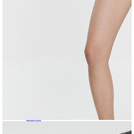
Aksesuar
Kadın Aksesuar
Çorap
Bere
Eldiven
Kemer
Parfüm