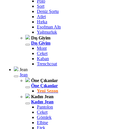
Polo
Şort
Deniz Şortu
Atlet
Hırka
Eşofman Altı
Yağmurluk
Dış Giyim
Dış Giyim
Mont
Ceket
Kaban
Trenchcoat
Jean
Jean
Öne Çıkanlar
Öne Çıkanlar
Yeni Sezon
Kadın Jean
Kadın Jean
Pantolon
Ceket
Gömlek
Elbise
Etek