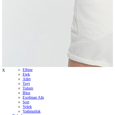
İndirimdekiler
Kadın
Ceket
Hırka
Kaban
Kazak
Mont
Pantolon
Sweatshırt
Gömlek
T-shirt
Elbise
X
Etek
Atlet
Tayt
Tulum
Bluz
Eşofman Altı
Şort
Yelek
Yağmurluk