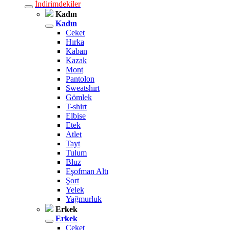
İndirimdekiler
Kadın
Kadın
Ceket
Hırka
Kaban
Kazak
Mont
Pantolon
Sweatshırt
Gömlek
T-shirt
Elbise
Etek
Atlet
Tayt
Tulum
Bluz
Eşofman Altı
Şort
Yelek
Yağmurluk
Erkek
Erkek
Ceket