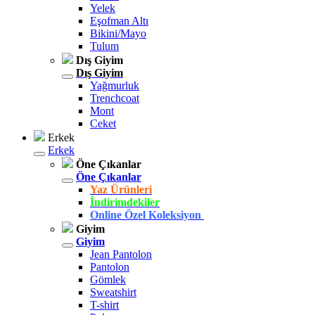
Yelek
Eşofman Altı
Bikini/Mayo
Tulum
Dış Giyim
Dış Giyim
Yağmurluk
Trenchcoat
Mont
Ceket
Erkek
Erkek
Öne Çıkanlar
Öne Çıkanlar
Yaz Ürünleri
İndirimdekiler
Online Özel Koleksiyon
Giyim
Giyim
Jean Pantolon
Pantolon
Gömlek
Sweatshirt
T-shirt