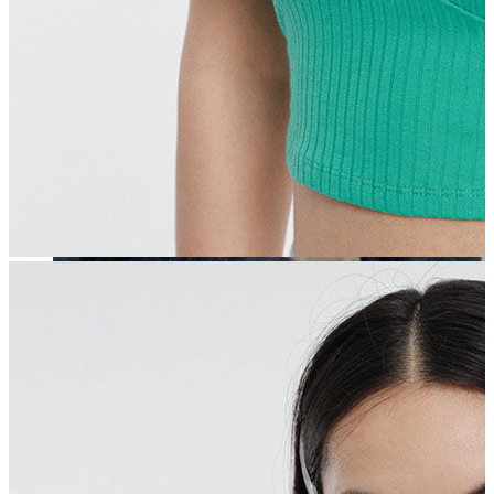
Erkek
Öne Çıkanlar
Yaz Ürünleri
İndirimdekiler
Online Özel Koleksiyon
Giyim
Jean Pantolon
Pantolon
Gömlek
Sweatshirt