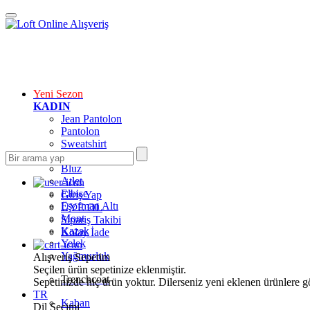
Yeni Sezon
KADIN
Jean Pantolon
Pantolon
Sweatshirt
Gömlek
Bluz
Atlet
Elbise
Giriş Yap
Eşofman Altı
ÜYE OL
Mont
Sipariş Takibi
Kazak
Kolay İade
Yelek
Yağmurluk
Alışveriş Sepetim
Seçilen ürün sepetinize eklenmiştir.
Trenchcoat
Sepetinizde hiç ürün yoktur. Dilerseniz yeni eklenen ürünlere göz
TR
Kaban
Dil Seçimi