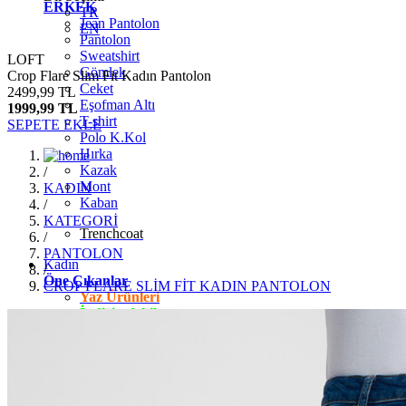
ERKEK
TR
Jean Pantolon
EN
Pantolon
Sweatshirt
LOFT
Gömlek
Crop Flare Slim Fit Kadın Pantolon
Ceket
2499,99 TL
Eşofman Altı
1999,99 TL
T-shirt
SEPETE EKLE
Polo K.Kol
Hırka
Kazak
/
Mont
KADIN
Kaban
/
KATEGORİ
Trenchcoat
/
PANTOLON
Kadın
/
Öne Çıkanlar
CROP FLARE SLİM FİT KADIN PANTOLON
Yaz Ürünleri
İndirimdekiler
Giyim
Jean Pantolon
Pantolon
Gömlek
T-shirt