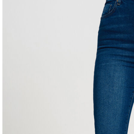
Polo T-shirt
Bluz
Etek
Elbise
Şort
Kapri
Atlet
Top
Sweatshirt
Kazak
Yelek
Eşofman Altı
Bikini/Mayo
Tulum
Dış Giyim
Yağmurluk
Trenchcoat
Mont
Ceket