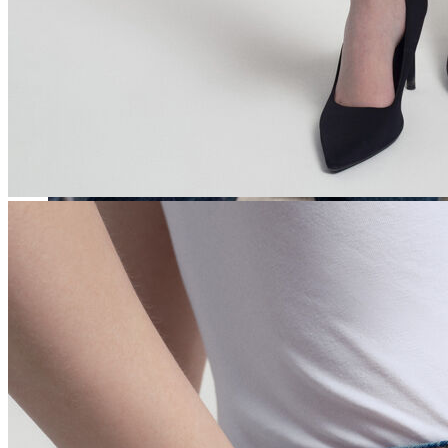
Erkek
Öne Çıkanlar
Yaz Ürünleri
İndirimdekiler
Online Özel Koleksiyon
Giyim
Jean Pantolon
Pantolon
Gömlek
Sweatshirt
T-shirt