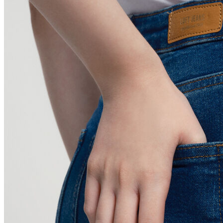
Polo
Şort
Deniz Şortu
Atlet
Hırka
Eşofman Altı
Yağmurluk
Dış Giyim
Mont
Ceket
Kaban
Trenchcoat