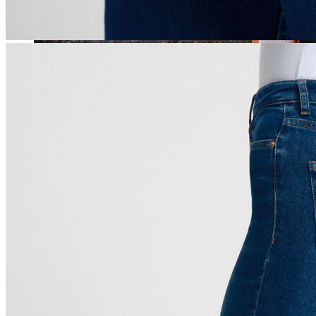
Jean
Öne Çıkanlar
Yeni Sezon
Kadın Jean
Pantolon
Ceket
Gömlek
Elbise
Etek
Erkek Jean
Pantolon
Ceket
Gömlek