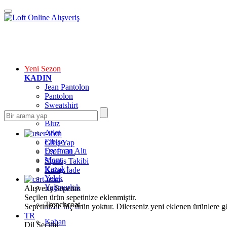
Yeni Sezon
KADIN
Jean Pantolon
Pantolon
Sweatshirt
Gömlek
Bluz
Atlet
Elbise
Giriş Yap
Eşofman Altı
ÜYE OL
Mont
Sipariş Takibi
Kazak
Kolay İade
Yelek
Yağmurluk
Alışveriş Sepetim
Seçilen ürün sepetinize eklenmiştir.
Trenchcoat
Sepetinizde hiç ürün yoktur. Dilerseniz yeni eklenen ürünlere göz
TR
Kaban
Dil Seçimi