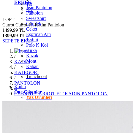
ERKEK
TR
Jean Pantolon
EN
Pantolon
Sweatshirt
LOFT
Gömlek
Carrot Carrot Fit Kadın Pantolon
Ceket
1499,99 TL
Eşofman Altı
1399,99 TL
T-shirt
SEPETE EKLE
Polo K.Kol
Hırka
Kazak
/
Mont
KADIN
Kaban
/
KATEGORİ
Trenchcoat
/
PANTOLON
Kadın
/
Öne Çıkanlar
CARROT CARROT FİT KADIN PANTOLON
Yaz Ürünleri
İndirimdekiler
Giyim
Jean Pantolon
Pantolon
Gömlek
T-shirt