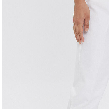
Polo
Şort
Deniz Şortu
Atlet
Hırka
Eşofman Altı
Yağmurluk
Dış Giyim
Mont
Ceket
Kaban
Trenchcoat