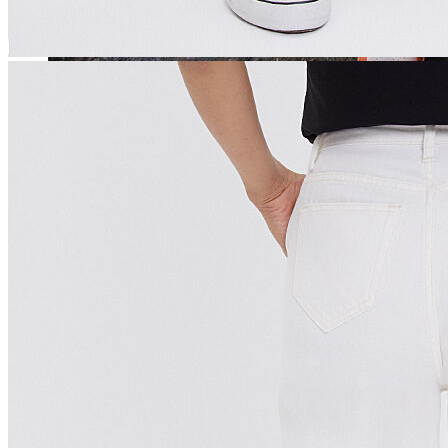
Jean
Öne Çıkanlar
Yeni Sezon
Kadın Jean
Pantolon
Ceket
Gömlek
Elbise
Etek
Erkek Jean
Pantolon
Ceket
Gömlek