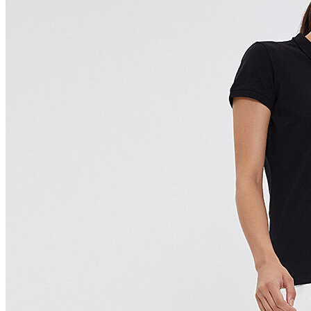
Polo T-shirt
Bluz
Etek
Elbise
Şort
Kapri
Atlet
Top
Sweatshirt
Kazak
Yelek
Eşofman Altı
Bikini/Mayo
Tulum
Dış Giyim
Yağmurluk
Trenchcoat
Mont
Ceket