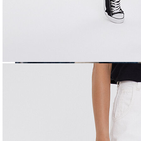
Erkek
Öne Çıkanlar
Yaz Ürünleri
İndirimdekiler
Online Özel Koleksiyon
Giyim
Jean Pantolon
Pantolon
Gömlek
Sweatshirt
T-shirt