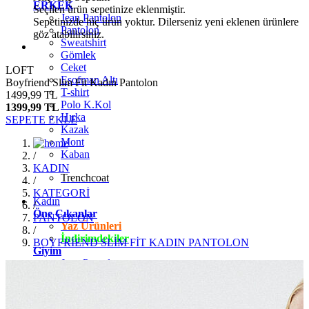
ERKEK
Seçilen ürün sepetinize eklenmiştir.
Jean Pantolon
Sepetinizde hiç ürün yoktur. Dilerseniz yeni eklenen ürünlere
Pantolon
göz atabilirsiniz.
Sweatshirt
Gömlek
Ceket
LOFT
Eşofman Altı
Boyfriend Slim Fit Kadın Pantolon
T-shirt
1499,99 TL
Polo K.Kol
1399,99 TL
Hırka
SEPETE EKLE
Kazak
Mont
Kaban
/
KADIN
Trenchcoat
/
KATEGORİ
Kadın
/
Öne Çıkanlar
PANTOLON
Yaz Ürünleri
/
İndirimdekiler
BOYFRİEND SLİM FİT KADIN PANTOLON
Giyim
Jean Pantolon
Pantolon
Gömlek
T-shirt