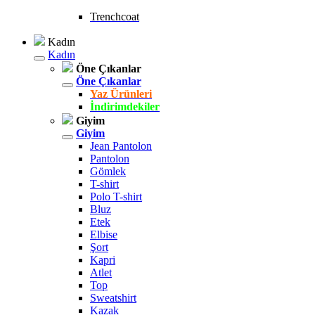
Trenchcoat
Kadın
Kadın
Öne Çıkanlar
Öne Çıkanlar
Yaz Ürünleri
İndirimdekiler
Giyim
Giyim
Jean Pantolon
Pantolon
Gömlek
T-shirt
Polo T-shirt
Bluz
Etek
Elbise
Şort
Kapri
Atlet
Top
Sweatshirt
Kazak