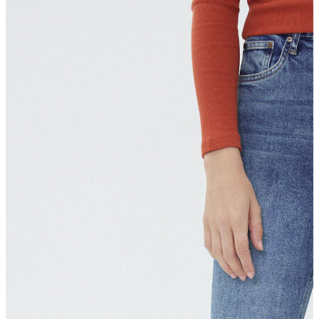
Erkek Aksesuar
Boxer
Çorap
Kemer
Atkı
Cüzdan
Parfüm
Şapka