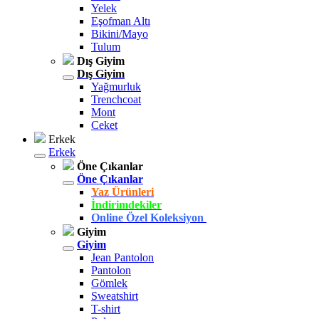
Yelek
Eşofman Altı
Bikini/Mayo
Tulum
Dış Giyim
Dış Giyim
Yağmurluk
Trenchcoat
Mont
Ceket
Erkek
Erkek
Öne Çıkanlar
Öne Çıkanlar
Yaz Ürünleri
İndirimdekiler
Online Özel Koleksiyon
Giyim
Giyim
Jean Pantolon
Pantolon
Gömlek
Sweatshirt
T-shirt