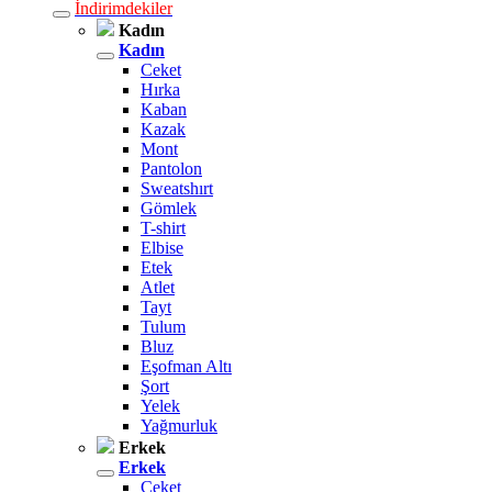
İndirimdekiler
Kadın
Kadın
Ceket
Hırka
Kaban
Kazak
Mont
Pantolon
Sweatshırt
Gömlek
T-shirt
Elbise
Etek
Atlet
Tayt
Tulum
Bluz
Eşofman Altı
Şort
Yelek
Yağmurluk
Erkek
Erkek
Ceket