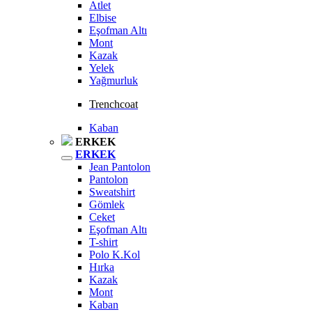
Atlet
Elbise
Eşofman Altı
Mont
Kazak
Yelek
Yağmurluk
Trenchcoat
Kaban
ERKEK
ERKEK
Jean Pantolon
Pantolon
Sweatshirt
Gömlek
Ceket
Eşofman Altı
T-shirt
Polo K.Kol
Hırka
Kazak
Mont
Kaban