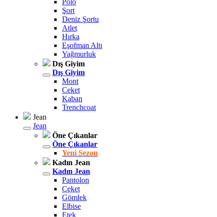
Polo
Şort
Deniz Şortu
Atlet
Hırka
Eşofman Altı
Yağmurluk
Dış Giyim
Dış Giyim
Mont
Ceket
Kaban
Trenchcoat
Jean
Jean
Öne Çıkanlar
Öne Çıkanlar
Yeni Sezon
Kadın Jean
Kadın Jean
Pantolon
Ceket
Gömlek
Elbise
Etek