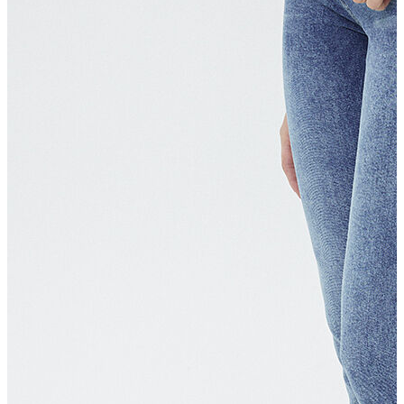
T-shirt
Polo
Şort
Deniz Şortu
Atlet
Hırka
Eşofman Altı
Yağmurluk
Dış Giyim
Mont
Ceket
Kaban
Trenchcoat