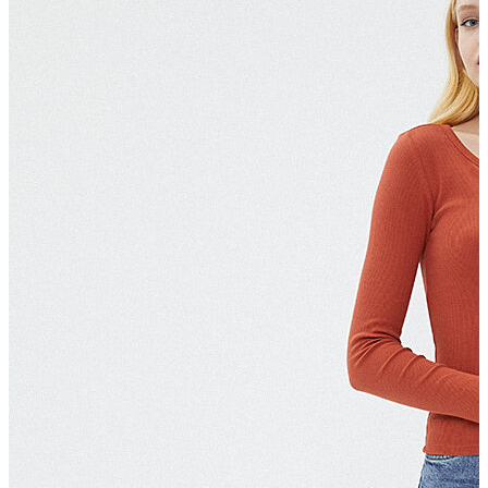
Polo T-shirt
Bluz
Etek
Elbise
Şort
Kapri
Atlet
Top
Sweatshirt
Kazak
Yelek
Eşofman Altı
Bikini/Mayo
Tulum
Dış Giyim
Yağmurluk
Trenchcoat
Mont
Ceket