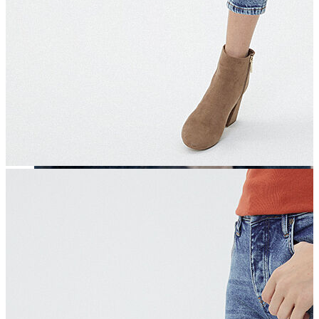
Erkek
Öne Çıkanlar
Yaz Ürünleri
İndirimdekiler
Online Özel Koleksiyon
Giyim
Jean Pantolon
Pantolon
Gömlek
Sweatshirt