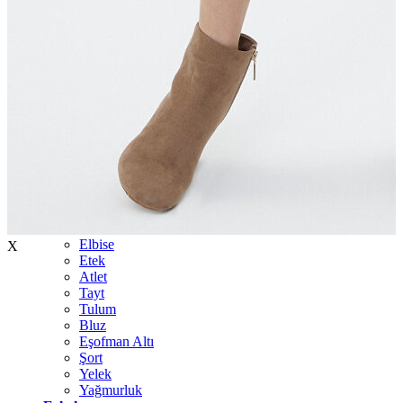
İndirimdekiler
Kadın
Ceket
Hırka
Kaban
Kazak
Mont
Pantolon
Sweatshırt
Gömlek
T-shirt
Elbise
X
Etek
Atlet
Tayt
Tulum
Bluz
Eşofman Altı
Şort
Yelek
Yağmurluk