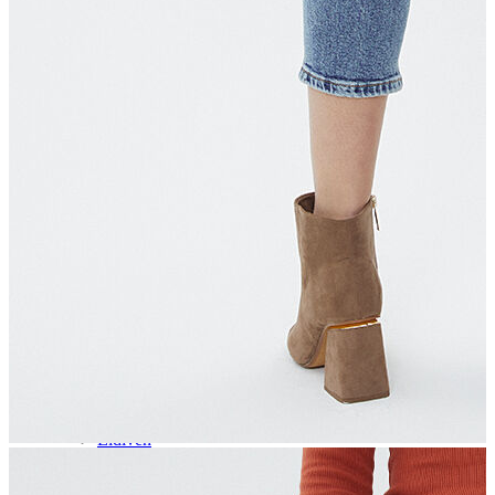
Aksesuar
Kadın Aksesuar
Çorap
Bere
Eldiven
Kemer
Parfüm