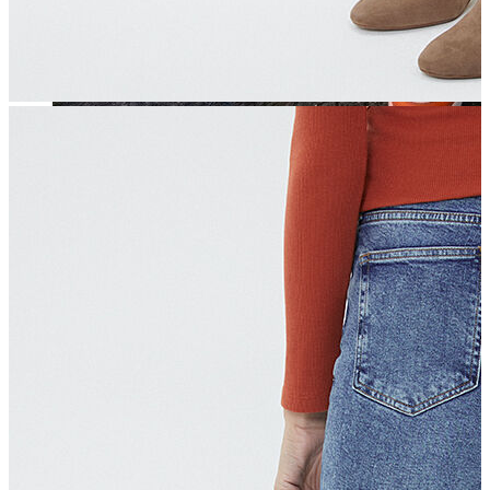
Jean
Öne Çıkanlar
Yeni Sezon
Kadın Jean
Pantolon
Ceket
Gömlek
Elbise
Etek
Erkek Jean
Pantolon
Ceket
Gömlek