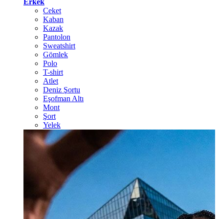
Erkek
Ceket
Kaban
Kazak
Pantolon
Sweatshirt
Gömlek
Polo
T-shirt
Atlet
Deniz Şortu
Eşofman Altı
Mont
Şort
Yelek