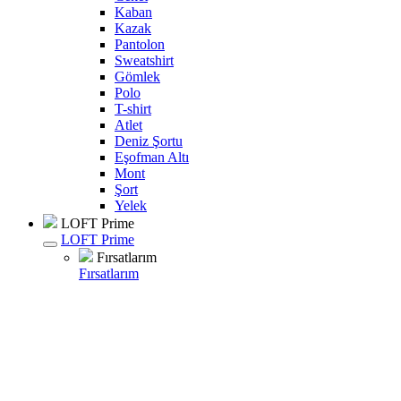
Kaban
Kazak
Pantolon
Sweatshirt
Gömlek
Polo
T-shirt
Atlet
Deniz Şortu
Eşofman Altı
Mont
Şort
Yelek
LOFT Prime
LOFT Prime
Fırsatlarım
Fırsatlarım