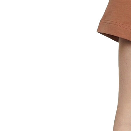
Erkek
Öne Çıkanlar
Yaz Ürünleri
İndirimdekiler
Online Özel Koleksiyon
Giyim
Jean Pantolon
Pantolon
Gömlek
Sweatshirt
T-shirt