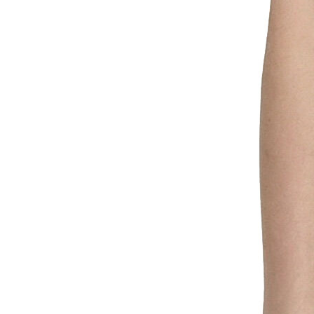
Polo
Şort
Deniz Şortu
Atlet
Hırka
Eşofman Altı
Yağmurluk
Dış Giyim
Mont
Ceket
Kaban
Trenchcoat