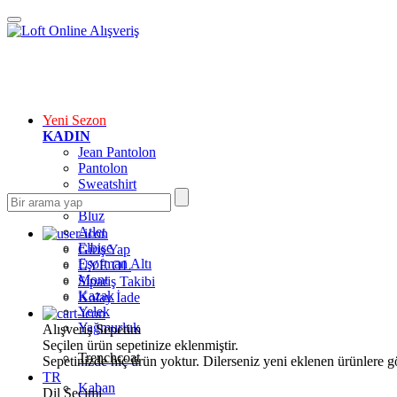
Yeni Sezon
KADIN
Jean Pantolon
Pantolon
Sweatshirt
Gömlek
Bluz
Atlet
Elbise
Giriş Yap
Eşofman Altı
ÜYE OL
Mont
Sipariş Takibi
Kazak
Kolay İade
Yelek
Yağmurluk
Alışveriş Sepetim
Seçilen ürün sepetinize eklenmiştir.
Trenchcoat
Sepetinizde hiç ürün yoktur. Dilerseniz yeni eklenen ürünlere göz
TR
Kaban
Dil Seçimi