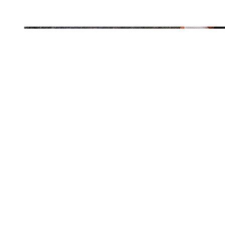
Jean
Öne Çıkanlar
Yeni Sezon
Kadın Jean
Pantolon
Ceket
Gömlek
Elbise
Etek
Erkek Jean
Pantolon
Ceket
Gömlek