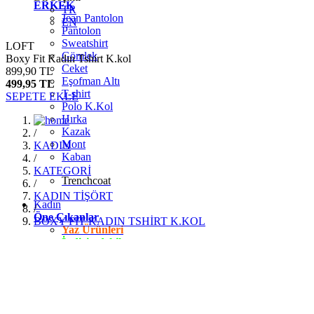
ERKEK
TR
Jean Pantolon
EN
Pantolon
Sweatshirt
LOFT
Gömlek
Boxy Fit Kadın Tshirt K.kol
Ceket
899,90 TL
Eşofman Altı
499,95 TL
T-shirt
SEPETE EKLE
Polo K.Kol
Hırka
Kazak
/
Mont
KADIN
Kaban
/
KATEGORİ
Trenchcoat
/
KADIN TİŞÖRT
Kadın
/
Öne Çıkanlar
BOXY FİT KADIN TSHİRT K.KOL
Yaz Ürünleri
İndirimdekiler
Giyim
Jean Pantolon
Pantolon
Gömlek
T-shirt