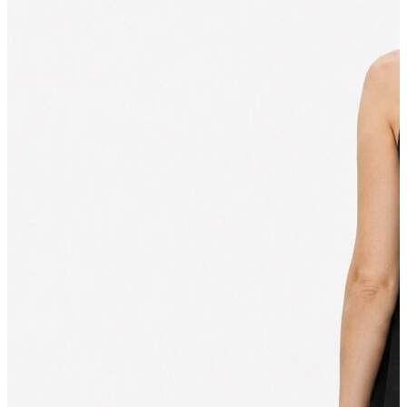
İndirimdekiler
Kadın
Ceket
Hırka
Kaban
Kazak
Mont
Pantolon
Sweatshırt
Gömlek
T-shirt
Elbise
Etek
Atlet
Tayt
Tulum
Bluz
Eşofman Altı
Şort
Yelek
Yağmurluk