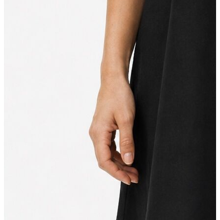
Erkek Aksesuar
Boxer
Çorap
Kemer
Atkı
Cüzdan
Parfüm
Şapka