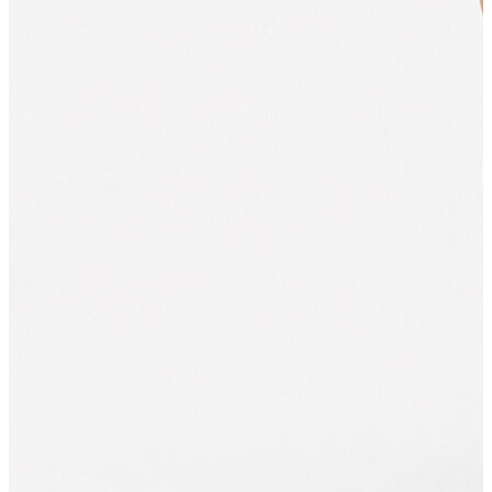
Jean
Öne Çıkanlar
Yeni Sezon
Kadın Jean
Pantolon
Ceket
Gömlek
Elbise
Etek
Erkek Jean
Pantolon
Ceket
Gömlek