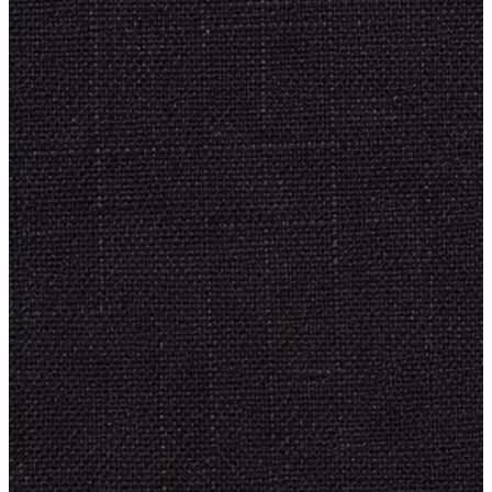
Trenchcoat
Kadın
Kadın
Öne Çıkanlar
Öne Çıkanlar
Yaz Ürünleri
İndirimdekiler
Giyim
Giyim
Jean Pantolon
Pantolon
Gömlek
T-shirt
Polo T-shirt
Bluz
Etek
Elbise
Şort
Kapri
Atlet
Top
Sweatshirt
Kazak