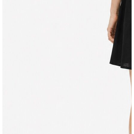
Erkek
Ceket
Kaban
Kazak
Pantolon
Sweatshirt
Gömlek
Polo
T-shirt
Atlet
Deniz Şortu
Eşofman Altı
Mont
Şort
Yelek