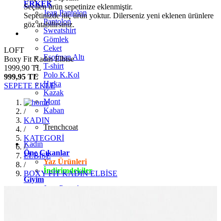
ERKEK
Seçilen ürün sepetinize eklenmiştir.
Jean Pantolon
Sepetinizde hiç ürün yoktur. Dilerseniz yeni eklenen ürünlere
Pantolon
göz atabilirsiniz.
Sweatshirt
Gömlek
Ceket
LOFT
Eşofman Altı
Boxy Fit Kadın Elbise
T-shirt
1999,90 TL
Polo K.Kol
999,95 TL
Hırka
SEPETE EKLE
Kazak
Mont
Kaban
/
KADIN
Trenchcoat
/
KATEGORİ
Kadın
/
Öne Çıkanlar
ELBİSE
Yaz Ürünleri
/
İndirimdekiler
BOXY FİT KADIN ELBİSE
Giyim
Jean Pantolon
Pantolon
Gömlek
T-shirt