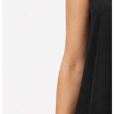
Aksesuar
Kadın Aksesuar
Çorap
Bere
Eldiven
Kemer
Parfüm