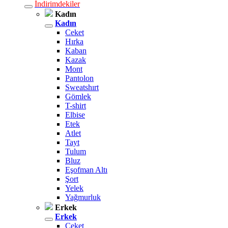
İndirimdekiler
Kadın
Kadın
Ceket
Hırka
Kaban
Kazak
Mont
Pantolon
Sweatshırt
Gömlek
T-shirt
Elbise
Etek
Atlet
Tayt
Tulum
Bluz
Eşofman Altı
Şort
Yelek
Yağmurluk
Erkek
Erkek
Ceket