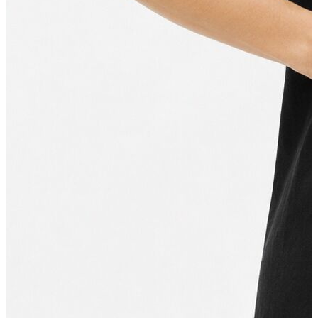
Erkek
Öne Çıkanlar
Yaz Ürünleri
İndirimdekiler
Online Özel Koleksiyon
Giyim
Jean Pantolon
Pantolon
Gömlek
Sweatshirt