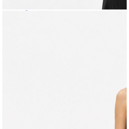
T-shirt
Polo
Şort
Deniz Şortu
Atlet
Hırka
Eşofman Altı
Yağmurluk
Dış Giyim
Mont
Ceket
Kaban
Trenchcoat