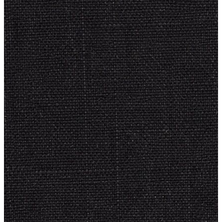
Yeni Sezon
Yeni Sezon
KADIN
KADIN
Jean Pantolon
Pantolon
Sweatshirt
Gömlek
Bluz