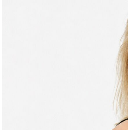
Polo T-shirt
Bluz
Etek
Elbise
Şort
Kapri
Atlet
Top
Sweatshirt
Kazak
Yelek
Eşofman Altı
Bikini/Mayo
Tulum
Dış Giyim
Yağmurluk
Trenchcoat
Mont
Ceket