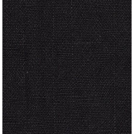
Atlet
Elbise
Eşofman Altı
Mont
Kazak
Yelek
Yağmurluk
Trenchcoat
Kaban
ERKEK
ERKEK
Jean Pantolon
Pantolon
Sweatshirt
Gömlek
Ceket
Eşofman Altı
T-shirt
Polo K.Kol
Hırka
Kazak
Mont
Kaban