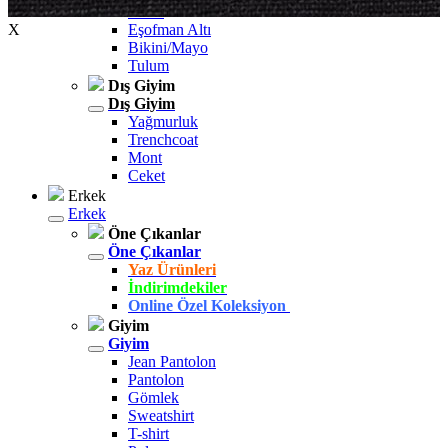
Yelek
X
Eşofman Altı
Bikini/Mayo
Tulum
Dış Giyim
Dış Giyim
Yağmurluk
Trenchcoat
Mont
Ceket
Erkek
Erkek
Öne Çıkanlar
Öne Çıkanlar
Yaz Ürünleri
İndirimdekiler
Online Özel Koleksiyon
Giyim
Giyim
Jean Pantolon
Pantolon
Gömlek
Sweatshirt
T-shirt