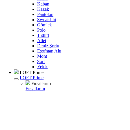
Kaban
Kazak
Pantolon
Sweatshirt
Gömlek
Polo
T-shirt
Atlet
Deniz Şortu
Eşofman Altı
Mont
Şort
Yelek
LOFT Prime
LOFT Prime
Fırsatlarım
Fırsatlarım