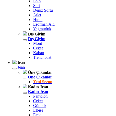
Polo
Şort
Deniz Şortu
Atlet
Hırka
Eşofman Altı
Yağmurluk
Dış Giyim
Dış Giyim
Mont
Ceket
Kaban
Trenchcoat
Jean
Jean
Öne Çıkanlar
Öne Çıkanlar
Yeni Sezon
Kadın Jean
Kadın Jean
Pantolon
Ceket
Gömlek
Elbise
Etek