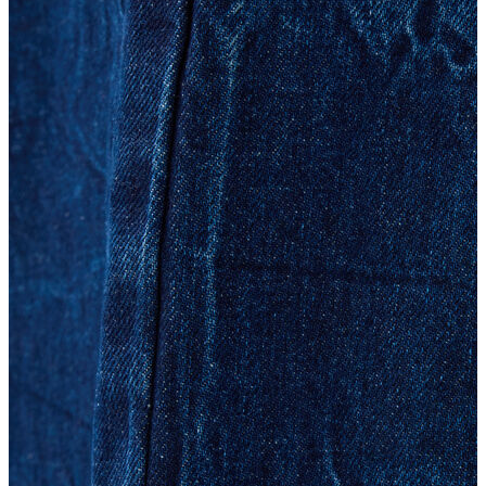
Atlet
Elbise
Eşofman Altı
Mont
Kazak
Yelek
Yağmurluk
Trenchcoat
Kaban
ERKEK
ERKEK
Jean Pantolon
Pantolon
Sweatshirt
Gömlek
Ceket
Eşofman Altı
T-shirt
Polo K.Kol
Hırka
Kazak
Mont
Kaban