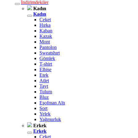
İndirimdekiler
Kadın
Kadın
Ceket
Hırka
Kaban
Kazak
Mont
Pantolon
Sweatshırt
Gömlek
T-shirt
Elbise
Etek
Atlet
Tayt
Tulum
Bluz
Eşofman Altı
Şort
Yelek
Yağmurluk
Erkek
Erkek
Ceket