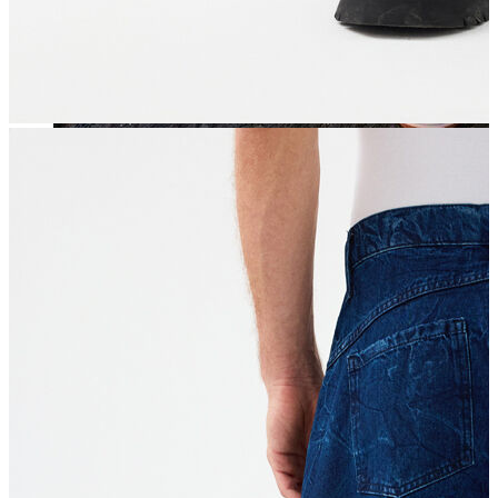
Jean
Öne Çıkanlar
Yeni Sezon
Kadın Jean
Pantolon
Ceket
Gömlek
Elbise
Etek
Erkek Jean
Pantolon
Ceket
Gömlek