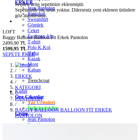
ERKEK
Seçilen ürün sepetinize eklenmiştir.
Jean Pantolon
Sepetinizde hiç ürün yoktur. Dilerseniz yeni eklenen ürünlere
Pantolon
göz atabilirsiniz.
Sweatshirt
Gömlek
Ceket
LOFT
Eşofman Altı
Baggy Balloon Balloon Fit Erkek Pantolon
T-shirt
2499,90 TL
Polo K.Kol
1599,95 TL
Hırka
SEPETE EKLE
Kazak
Mont
Kaban
/
ERKEK
Trenchcoat
/
KATEGORİ
Kadın
/
Öne Çıkanlar
PANTOLON
Yaz Ürünleri
/
İndirimdekiler
BAGGY BALLOON BALLOON FİT ERKEK
Giyim
PANTOLON
Jean Pantolon
Pantolon
Gömlek
T-shirt