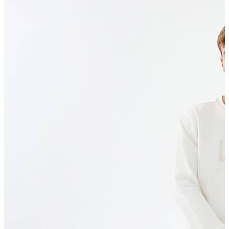
Polo T-shirt
Bluz
Etek
Elbise
Şort
Kapri
Atlet
Top
Sweatshirt
Kazak
Yelek
Eşofman Altı
Bikini/Mayo
Tulum
Dış Giyim
Yağmurluk
Trenchcoat
Mont
Ceket