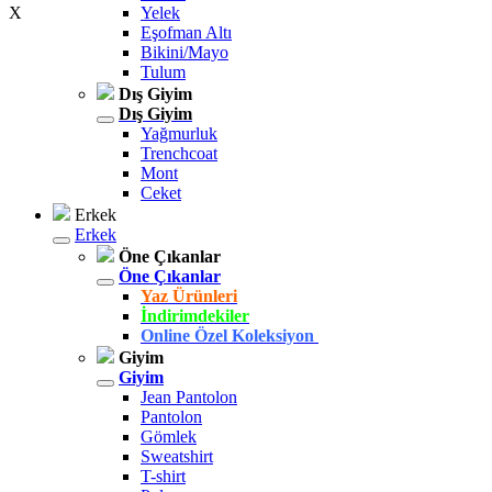
X
Yelek
Eşofman Altı
Bikini/Mayo
Tulum
Dış Giyim
Dış Giyim
Yağmurluk
Trenchcoat
Mont
Ceket
Erkek
Erkek
Öne Çıkanlar
Öne Çıkanlar
Yaz Ürünleri
İndirimdekiler
Online Özel Koleksiyon
Giyim
Giyim
Jean Pantolon
Pantolon
Gömlek
Sweatshirt
T-shirt