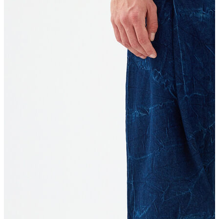
T-shirt
Polo
Şort
Deniz Şortu
Atlet
Hırka
Eşofman Altı
Yağmurluk
Dış Giyim
Mont
Ceket
Kaban
Trenchcoat