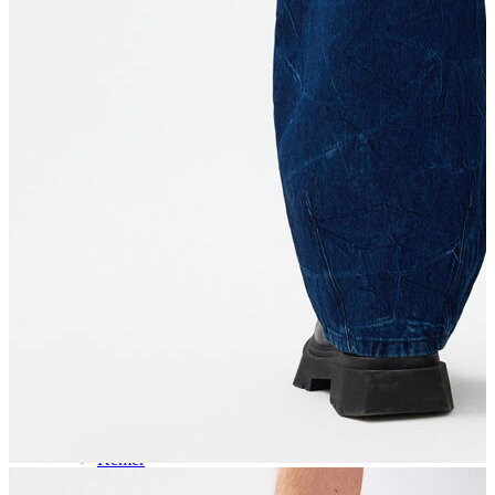
Aksesuar
Kadın Aksesuar
Çorap
Bere
Eldiven
Kemer
Parfüm