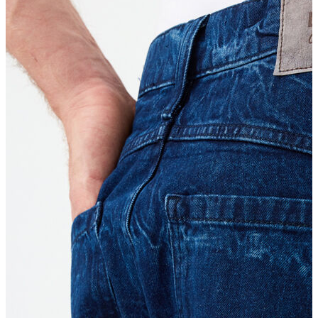
Erkek
Ceket
Kaban
Kazak
Pantolon
Sweatshirt
Gömlek
Polo
T-shirt
Atlet
Deniz Şortu
Eşofman Altı
Mont
Şort
Yelek