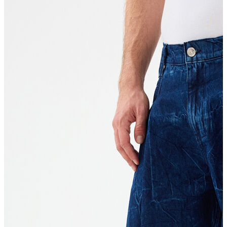
Erkek Aksesuar
Boxer
Çorap
Kemer
Atkı
Cüzdan
Parfüm
Şapka