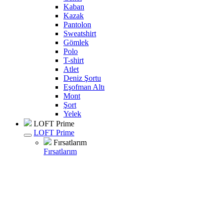
Kaban
Kazak
Pantolon
Sweatshirt
Gömlek
Polo
T-shirt
Atlet
Deniz Şortu
Eşofman Altı
Mont
Şort
Yelek
LOFT Prime
LOFT Prime
Fırsatlarım
Fırsatlarım