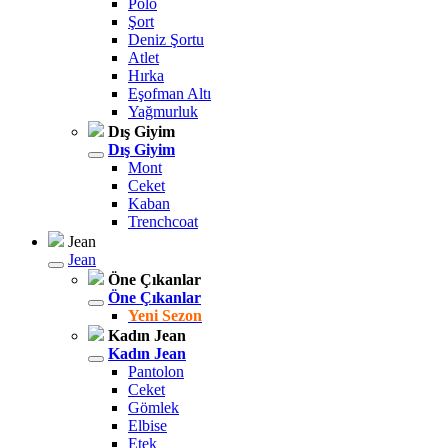
Polo
Şort
Deniz Şortu
Atlet
Hırka
Eşofman Altı
Yağmurluk
Dış Giyim
Dış Giyim
Mont
Ceket
Kaban
Trenchcoat
Jean
Jean
Öne Çıkanlar
Öne Çıkanlar
Yeni Sezon
Kadın Jean
Kadın Jean
Pantolon
Ceket
Gömlek
Elbise
Etek