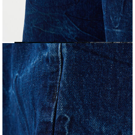
Yeni Sezon
Yeni Sezon
KADIN
KADIN
Jean Pantolon
Pantolon
Sweatshirt
Gömlek
Bluz