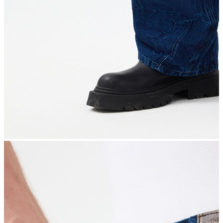
İndirimdekiler
Kadın
Ceket
Hırka
Kaban
Kazak
Mont
Pantolon
Sweatshırt
Gömlek
T-shirt
Elbise
Etek
Atlet
Tayt
Tulum
Bluz
Eşofman Altı
Şort
Yelek
Yağmurluk