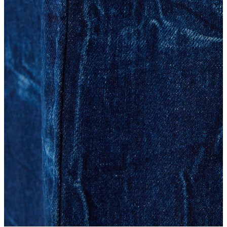
Trenchcoat
Kadın
Kadın
Öne Çıkanlar
Öne Çıkanlar
Yaz Ürünleri
İndirimdekiler
Giyim
Giyim
Jean Pantolon
Pantolon
Gömlek
T-shirt
Polo T-shirt
Bluz
Etek
Elbise
Şort
Kapri
Atlet
Top
Sweatshirt
Kazak