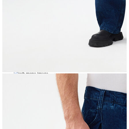
Erkek
Öne Çıkanlar
Yaz Ürünleri
İndirimdekiler
Online Özel Koleksiyon
Giyim
Jean Pantolon
Pantolon
Gömlek
Sweatshirt