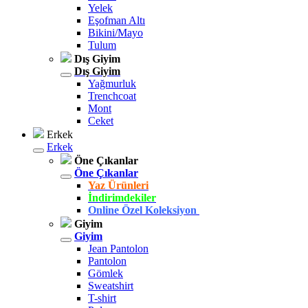
Yelek
Eşofman Altı
Bikini/Mayo
Tulum
Dış Giyim
Dış Giyim
Yağmurluk
Trenchcoat
Mont
Ceket
Erkek
Erkek
Öne Çıkanlar
Öne Çıkanlar
Yaz Ürünleri
İndirimdekiler
Online Özel Koleksiyon
Giyim
Giyim
Jean Pantolon
Pantolon
Gömlek
Sweatshirt
T-shirt