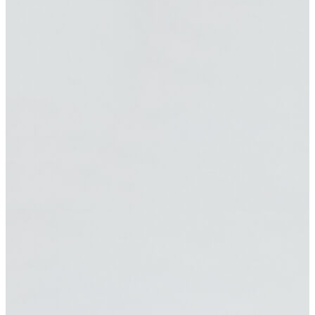
Polo T-shirt
Bluz
Etek
Elbise
Şort
Kapri
Atlet
Top
Sweatshirt
Kazak
Yelek
Eşofman Altı
Bikini/Mayo
Tulum
Dış Giyim
Yağmurluk
Trenchcoat
Mont
Ceket