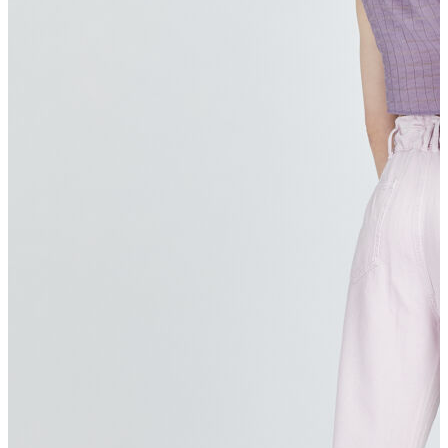
Atlet
Elbise
Eşofman Altı
Mont
Kazak
Yelek
Yağmurluk
Trenchcoat
Kaban
ERKEK
ERKEK
Jean Pantolon
Pantolon
Sweatshirt
Gömlek
Ceket
Eşofman Altı
T-shirt
Polo K.Kol
Hırka
Kazak
Mont
Kaban