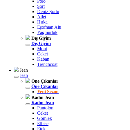
Polo
Şort
Deniz Şortu
Atlet
Hırka
Eşofman Altı
Yağmurluk
Dış Giyim
Dış Giyim
Mont
Ceket
Kaban
Trenchcoat
Jean
Jean
Öne Çıkanlar
Öne Çıkanlar
Yeni Sezon
Kadın Jean
Kadın Jean
Pantolon
Ceket
Gömlek
Elbise
Etek