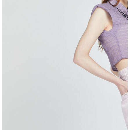
Erkek
Ceket
Kaban
Kazak
Pantolon
Sweatshirt
Gömlek
Polo
T-shirt
Atlet
Deniz Şortu
Eşofman Altı
Mont
Şort
Yelek