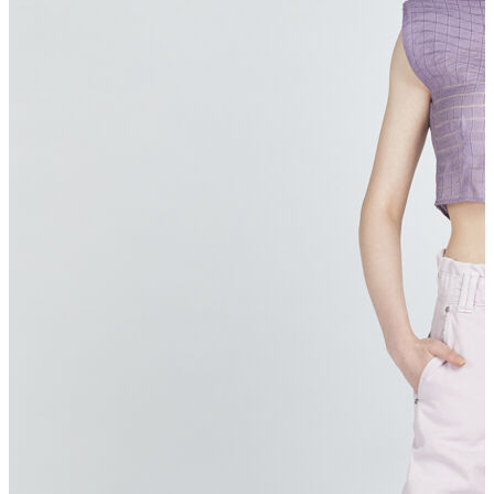
T-shirt
Polo
Şort
Deniz Şortu
Atlet
Hırka
Eşofman Altı
Yağmurluk
Dış Giyim
Mont
Ceket
Kaban
Trenchcoat