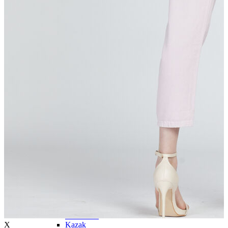
Trenchcoat
Kadın
Kadın
Öne Çıkanlar
Öne Çıkanlar
Yaz Ürünleri
İndirimdekiler
Giyim
Giyim
Jean Pantolon
Pantolon
Gömlek
T-shirt
Polo T-shirt
Bluz
Etek
Elbise
Şort
Kapri
Atlet
Top
Sweatshirt
X
Kazak