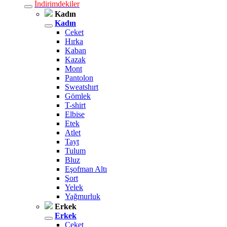
İndirimdekiler
Kadın
Kadın
Ceket
Hırka
Kaban
Kazak
Mont
Pantolon
Sweatshırt
Gömlek
T-shirt
Elbise
Etek
Atlet
Tayt
Tulum
Bluz
Eşofman Altı
Şort
Yelek
Yağmurluk
Erkek
Erkek
Ceket