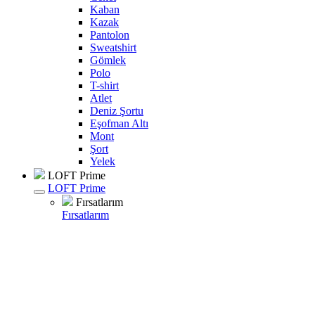
Kaban
Kazak
Pantolon
Sweatshirt
Gömlek
Polo
T-shirt
Atlet
Deniz Şortu
Eşofman Altı
Mont
Şort
Yelek
LOFT Prime
LOFT Prime
Fırsatlarım
Fırsatlarım