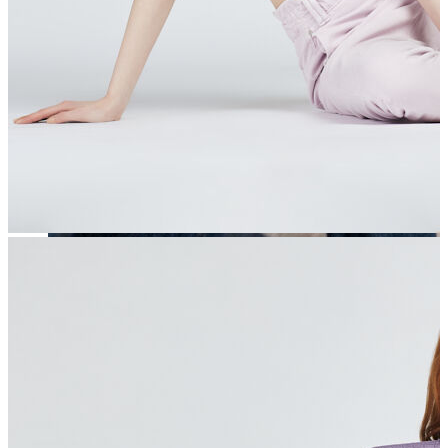
Erkek
Öne Çıkanlar
Yaz Ürünleri
İndirimdekiler
Online Özel Koleksiyon
Giyim
Jean Pantolon
Pantolon
Gömlek
Sweatshirt