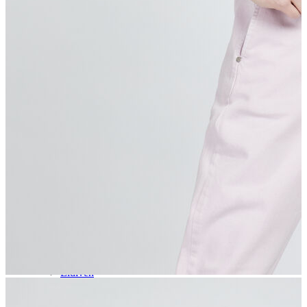
Aksesuar
Kadın Aksesuar
Çorap
Bere
Eldiven
Kemer
Parfüm