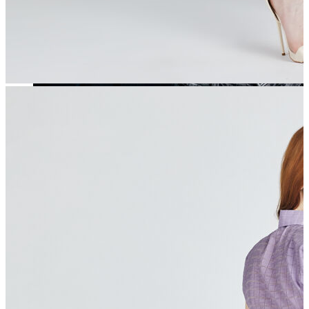
Yeni Sezon
Yeni Sezon
KADIN
KADIN
Jean Pantolon
Pantolon
Sweatshirt
Gömlek
Bluz