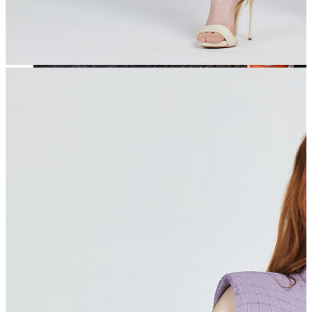
Jean
Öne Çıkanlar
Yeni Sezon
Kadın Jean
Pantolon
Ceket
Gömlek
Elbise
Etek
Erkek Jean
Pantolon
Ceket
Gömlek