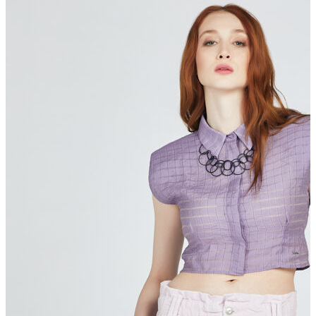
Erkek Aksesuar
Boxer
Çorap
Kemer
Atkı
Cüzdan
Parfüm
Şapka