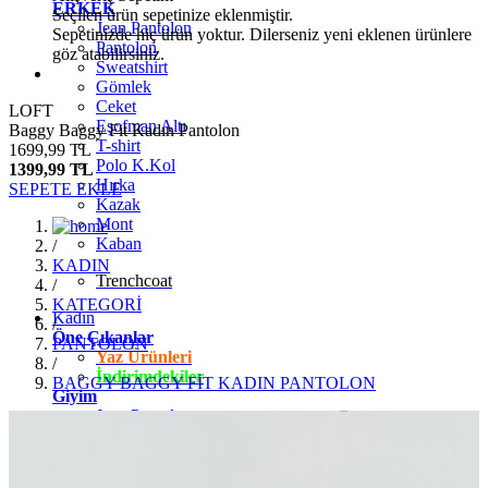
ERKEK
Seçilen ürün sepetinize eklenmiştir.
Jean Pantolon
Sepetinizde hiç ürün yoktur. Dilerseniz yeni eklenen ürünlere
Pantolon
göz atabilirsiniz.
Sweatshirt
Gömlek
Ceket
LOFT
Eşofman Altı
Baggy Baggy Fit Kadın Pantolon
T-shirt
1699,99 TL
Polo K.Kol
1399,99 TL
Hırka
SEPETE EKLE
Kazak
Mont
Kaban
/
KADIN
Trenchcoat
/
KATEGORİ
Kadın
/
Öne Çıkanlar
PANTOLON
Yaz Ürünleri
/
İndirimdekiler
BAGGY BAGGY FİT KADIN PANTOLON
Giyim
Jean Pantolon
Pantolon
Gömlek
T-shirt