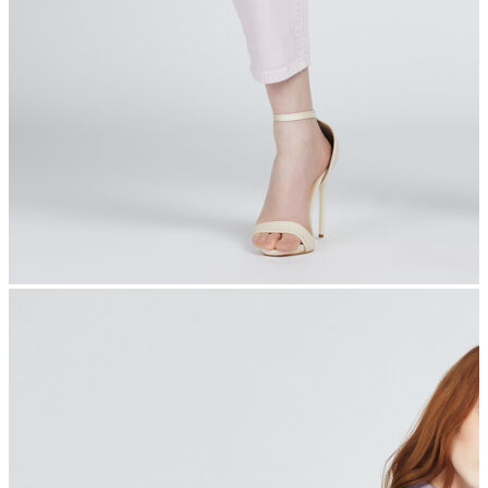
İndirimdekiler
Kadın
Ceket
Hırka
Kaban
Kazak
Mont
Pantolon
Sweatshırt
Gömlek
T-shirt
Elbise
Etek
Atlet
Tayt
Tulum
Bluz
Eşofman Altı
Şort
Yelek
Yağmurluk