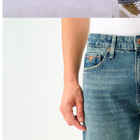
Jean
Öne Çıkanlar
Yeni Sezon
Kadın Jean
Pantolon
Ceket
Gömlek
Elbise
Etek
Erkek Jean
Pantolon
Ceket
Gömlek