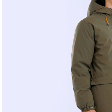
Polo
Şort
Deniz Şortu
Atlet
Hırka
Eşofman Altı
Yağmurluk
Dış Giyim
Mont
Ceket
Kaban
Trenchcoat