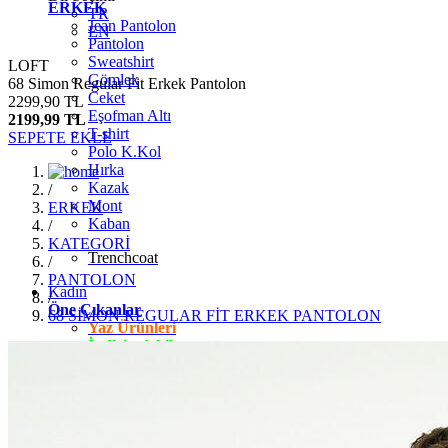
ERKEK
TR
Jean Pantolon
EN
Pantolon
Sweatshirt
LOFT
Gömlek
68 Simon Regular Fit Erkek Pantolon
Ceket
2299,90 TL
Eşofman Altı
2199,99 TL
T-shirt
SEPETE EKLE
Polo K.Kol
Hırka
Kazak
/
Mont
ERKEK
Kaban
/
KATEGORİ
Trenchcoat
/
PANTOLON
Kadın
/
Öne Çıkanlar
68 SİMON REGULAR FİT ERKEK PANTOLON
Yaz Ürünleri
İndirimdekiler
Giyim
Jean Pantolon
Pantolon
Gömlek
T-shirt