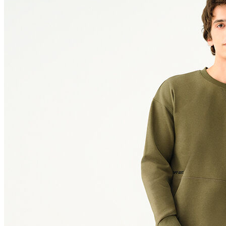
Polo T-shirt
Bluz
Etek
Elbise
Şort
Kapri
Atlet
Top
Sweatshirt
Kazak
Yelek
Eşofman Altı
Bikini/Mayo
Tulum
Dış Giyim
Yağmurluk
Trenchcoat
Mont
Ceket