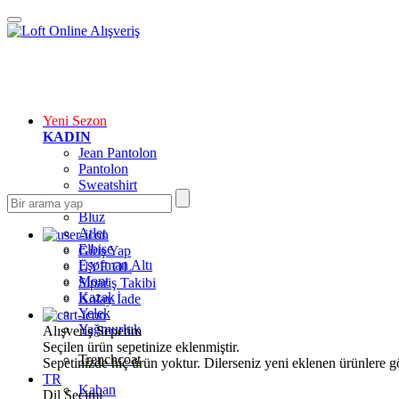
Yeni Sezon
KADIN
Jean Pantolon
Pantolon
Sweatshirt
Gömlek
Bluz
Atlet
Elbise
Giriş Yap
Eşofman Altı
ÜYE OL
Mont
Sipariş Takibi
Kazak
Kolay İade
Yelek
Yağmurluk
Alışveriş Sepetim
Seçilen ürün sepetinize eklenmiştir.
Trenchcoat
Sepetinizde hiç ürün yoktur. Dilerseniz yeni eklenen ürünlere göz
TR
Kaban
Dil Seçimi