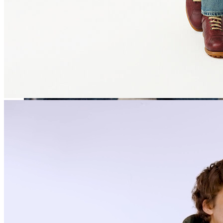
Erkek
Öne Çıkanlar
Yaz Ürünleri
İndirimdekiler
Online Özel Koleksiyon
Giyim
Jean Pantolon
Pantolon
Gömlek
Sweatshirt
T-shirt