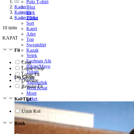
Polo T-shirt
Kadın
Bluz
Kategori
Etek
Kadın Hırka
Elbise
Şort
10
ürün
Kapri
Atlet
KAPAT
Top
Sweatshirt
Kazak
Fit
Yelek
Eşofman Altı
Crop
Bikini/Mayo
Loose Crop
Tulum
Loose Fit
Dış Giyim
Oversize
Yağmurluk
Regular Fit
Trenchcoat
Mont
Ceket
Kol Tipi
Uzun Kol
Renk