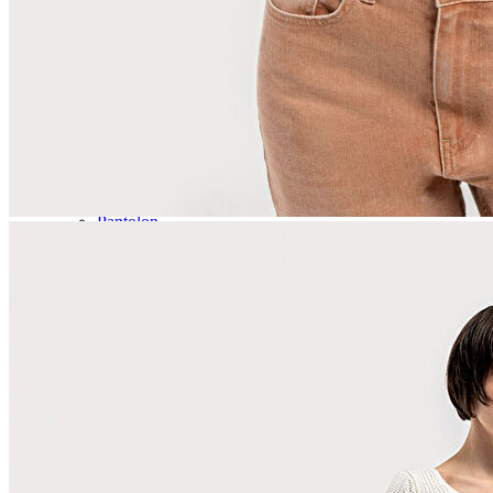
Jean
Öne Çıkanlar
Yeni Sezon
Kadın Jean
Pantolon
Ceket
Gömlek
Elbise
Etek
Erkek Jean
Pantolon
Ceket
Gömlek