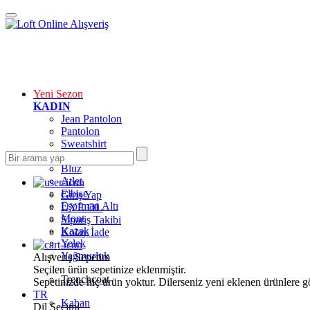
Yeni Sezon
KADIN
Jean Pantolon
Pantolon
Sweatshirt
Gömlek
Bluz
Atlet
Elbise
Giriş Yap
Eşofman Altı
ÜYE OL
Mont
Sipariş Takibi
Kazak
Kolay İade
Yelek
Yağmurluk
Alışveriş Sepetim
Seçilen ürün sepetinize eklenmiştir.
Trenchcoat
Sepetinizde hiç ürün yoktur. Dilerseniz yeni eklenen ürünlere göz
TR
Kaban
Dil Seçimi