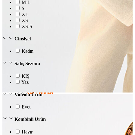
M-L
S
XL
XS
XS-S
Cinsiyet
Kadın
Satış Sezonu
KIŞ
Yaz
Erkek
Öne Çıkanlar
Yaz Ürünleri
Videolu Ürün
İndirimdekiler
Online Özel Koleksiyon
Evet
Giyim
Jean Pantolon
Kombinli Ürün
Pantolon
Gömlek
Sweatshirt
Hayır