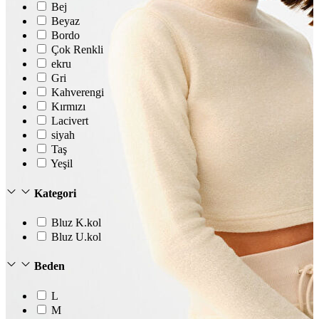
Bej
Beyaz
Bordo
Çok Renkli
ekru
Gri
Kahverengi
Kırmızı
Lacivert
siyah
Taş
Yeşil
Kategori
Bluz K.kol
Bluz U.kol
Beden
L
M