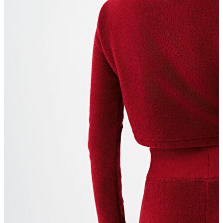
Erkek Jean
Erkek Jean
Pantolon
Ceket
Gömlek
Aksesuar
Aksesuar
Kadın Aksesuar
Kadın Aksesuar
Çorap
Bere
Eldiven
Kemer
Parfüm
Erkek Aksesuar
Erkek Aksesuar
Boxer
Çorap
Kemer
Atkı
Cüzdan
Parfüm
Şapka
İndirimdekiler