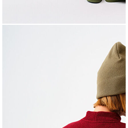
Polo
Şort
Deniz Şortu
Atlet
Hırka
Eşofman Altı
Yağmurluk
Dış Giyim
Dış Giyim
Mont
Ceket
Kaban
Trenchcoat
Jean
Jean
Öne Çıkanlar
Öne Çıkanlar
Yeni Sezon
Kadın Jean
Kadın Jean
Pantolon
Ceket
Gömlek
Elbise
Etek