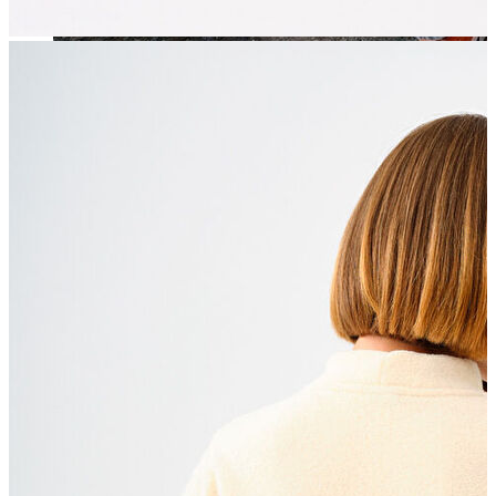
Jean
Öne Çıkanlar
Yeni Sezon
Kadın Jean
Pantolon
Ceket
Gömlek
Elbise
Etek
Erkek Jean
Pantolon
Ceket
Gömlek