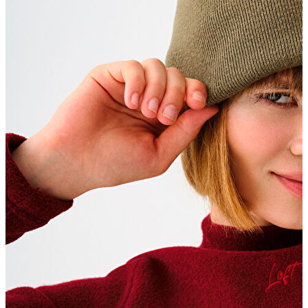
Kaban
Kazak
Pantolon
Sweatshirt
Gömlek
Polo
T-shirt
Atlet
Deniz Şortu
Eşofman Altı
Mont
Şort
Yelek
LOFT Prime
LOFT Prime
Fırsatlarım
Fırsatlarım