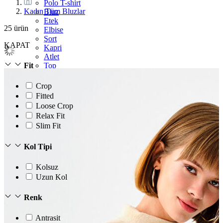
Polo T-shirt
Kadın Tüm Bluzlar
Bluz
Etek
25
ürün
Elbise
Şort
KAPAT
Kapri
Atlet
Top
Fit
Sweatshirt
Kazak
Crop
Yelek
Fitted
Eşofman Altı
Loose Crop
Bikini/Mayo
Relax Fit
Tulum
Slim Fit
Dış Giyim
Yağmurluk
Trenchcoat
Kol Tipi
Mont
Ceket
Kolsuz
Uzun Kol
Renk
Antrasit