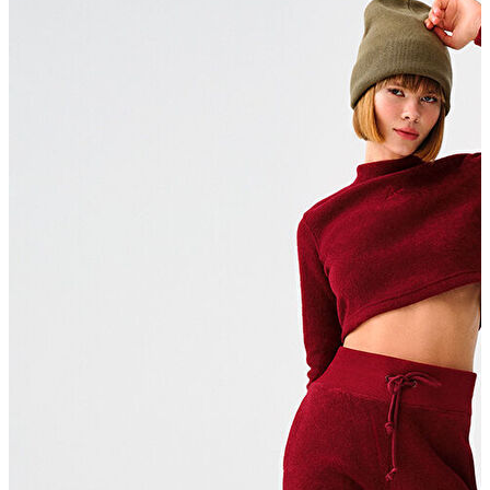
Trenchcoat
Kadın
Kadın
Öne Çıkanlar
Öne Çıkanlar
Yaz Ürünleri
İndirimdekiler
Giyim
Giyim
Jean Pantolon
Pantolon
Gömlek
T-shirt
Polo T-shirt
Bluz
Etek
Elbise
Şort
Kapri
Atlet
Top
Sweatshirt
Kazak