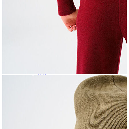
İndirimdekiler
Kadın
Kadın
Ceket
Hırka
Kaban
Kazak
Mont
Pantolon
Sweatshırt
Gömlek
T-shirt
Elbise
Etek
Atlet
Tayt
Tulum
Bluz
Eşofman Altı
Şort
Yelek
Yağmurluk
Erkek
Erkek
Ceket