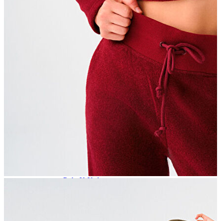
Atlet
Elbise
Eşofman Altı
Mont
Kazak
Yelek
Yağmurluk
Trenchcoat
Kaban
ERKEK
ERKEK
Jean Pantolon
Pantolon
Sweatshirt
Gömlek
Ceket
Eşofman Altı
T-shirt
Polo K.Kol
Hırka
Kazak
Mont
Kaban