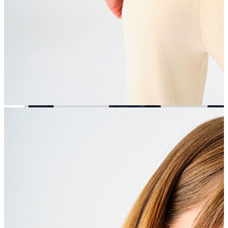
Aksesuar
Kadın Aksesuar
Çorap
Bere
Eldiven
Kemer
Parfüm