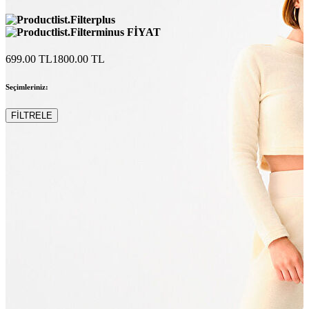
T-shirt
Polo
Şort
FİYAT
Deniz Şortu
Atlet
699.00 TL
1800.00 TL
Hırka
Eşofman Altı
Seçimleriniz:
Yağmurluk
Dış Giyim
Mont
FİLTRELE
Ceket
Kaban
Trenchcoat