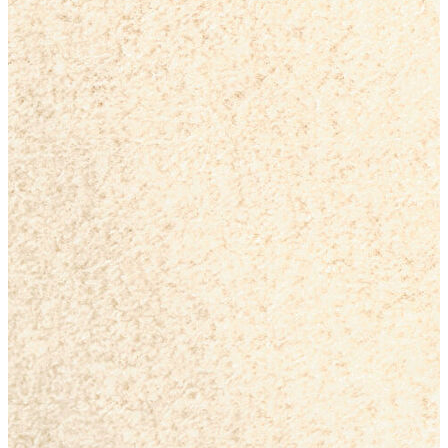
Erkek
Ceket
Kaban
Kazak
Pantolon
Sweatshirt
Gömlek
Polo
T-shirt
Atlet
Deniz Şortu
Eşofman Altı
Mont
Şort
Yelek