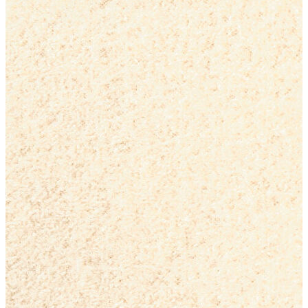
İndirimdekiler
Kadın
Ceket
Hırka
Kaban
Kazak
Mont
Pantolon
Sweatshırt
Gömlek
T-shirt
Elbise
Etek
Atlet
Tayt
Tulum
Bluz
Eşofman Altı
Şort
Yelek
Yağmurluk