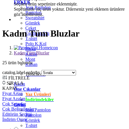
ERKEK
Seçilen ürün sepetinize eklenmiştir.
Jean Pantolon
Sepetinizde hiç ürün yoktur. Dilerseniz yeni eklenen ürünlere
Pantolon
göz atabilirsiniz.
Sweatshirt
Gömlek
Ceket
Kadın Tüm Bluzlar
Eşofman Altı
T-shirt
Polo K.Kol
Hırka
Kadın Tüm Bluzlar
Kazak
Mont
25
ürün bulundu
Kaban
catalog.label.orderby
Trenchcoat
FİLTRELE
SIRALA
Kadın
KAPAT
Öne Çıkanlar
Fiyat Artan
Yaz Ürünleri
Fiyat Azalan
İndirimdekiler
Çok Satanlar
Giyim
Çok Beğenilenler
Jean Pantolon
Editörün Seçimi
Pantolon
İndirim Oranı
Gömlek
T-shirt