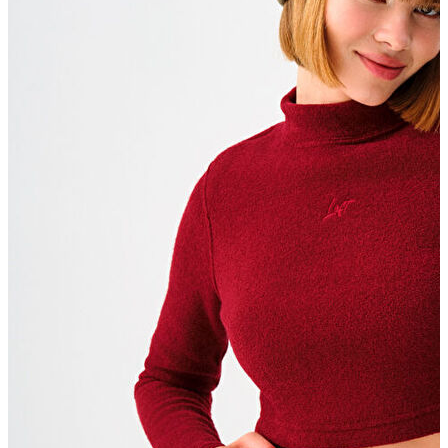
Yeni Sezon
Yeni Sezon
KADIN
KADIN
Jean Pantolon
Pantolon
Sweatshirt
Gömlek
Bluz