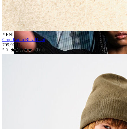
YENİ
Crop Kadın Bluz U.kol
799,90 TL
5.0
(1)