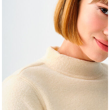
Erkek Aksesuar
Boxer
Çorap
Kemer
Atkı
Cüzdan
Parfüm
Şapka