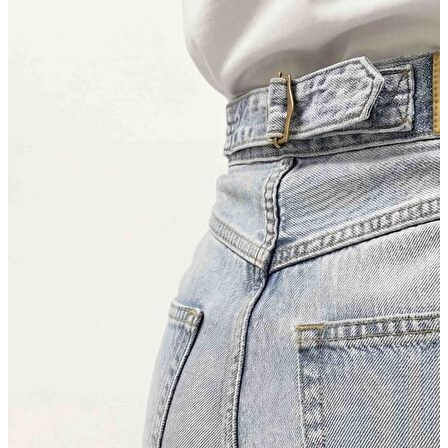
Kaban
Kazak
Pantolon
Sweatshirt
Gömlek
Polo
T-shirt
Atlet
Deniz Şortu
Eşofman Altı
Mont
Şort
Yelek
LOFT Prime
LOFT Prime
Fırsatlarım
Fırsatlarım