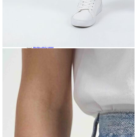
Polo
Şort
Deniz Şortu
Atlet
Hırka
Eşofman Altı
Yağmurluk
Dış Giyim
Dış Giyim
Mont
Ceket
Kaban
Trenchcoat
Jean
Jean
Öne Çıkanlar
Öne Çıkanlar
Yeni Sezon
Kadın Jean
Kadın Jean
Pantolon
Ceket
Gömlek
Elbise
Etek