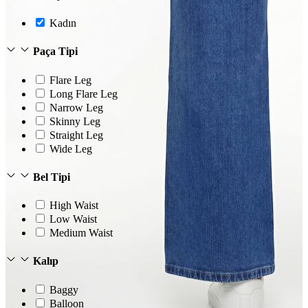
Kadın
Paça Tipi
Flare Leg
Long Flare Leg
Narrow Leg
Skinny Leg
Straight Leg
Wide Leg
Bel Tipi
High Waist
Low Waist
Medium Waist
Kalıp
Baggy
Balloon