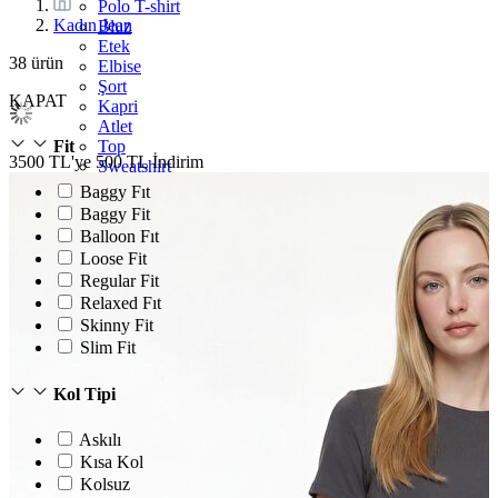
Polo T-shirt
Kadın Jean
Bluz
Etek
38
ürün
Elbise
Şort
KAPAT
Kapri
Atlet
Top
Fit
3500 TL'ye 500 TL İndirim
Sweatshirt
Kazak
Baggy Fıt
Yelek
Baggy Fit
Eşofman Altı
Balloon Fıt
Bikini/Mayo
Loose Fit
Tulum
Regular Fit
Dış Giyim
Relaxed Fıt
Yağmurluk
Skinny Fit
Trenchcoat
Mont
Slim Fit
Ceket
Kol Tipi
Askılı
Kısa Kol
Kolsuz