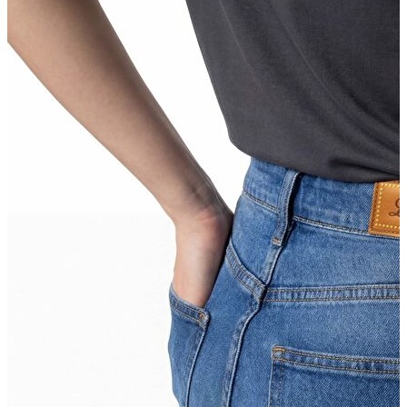
İndirimdekiler
Kadın
Ceket
Hırka
Kaban
Kazak
Mont
Pantolon
Sweatshırt
Gömlek
T-shirt
Elbise
Etek
Atlet
Tayt
Tulum
Bluz
Eşofman Altı
Şort
Yelek
Yağmurluk