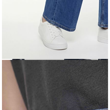
Aksesuar
Kadın Aksesuar
Çorap
Bere
Eldiven
Kemer
Parfüm