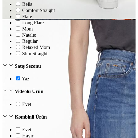
Bella
Comfort Straıght
Flare
Long Flare
Mom
Natalıe
Regular
Relaxed Mom
Jean
Slım Straıght
Öne Çıkanlar
Yeni Sezon
Satış Sezonu
Kadın Jean
Pantolon
Ceket
Yaz
Gömlek
Elbise
Videolu Ürün
Etek
Erkek Jean
Evet
Pantolon
Ceket
Kombinli Ürün
Gömlek
Evet
Hayır