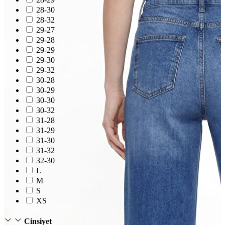
T-shirt
28-30
Polo
28-32
Şort
29-27
Deniz Şortu
Atlet
29-28
Hırka
29-29
Eşofman Altı
29-30
Yağmurluk
29-32
Dış Giyim
30-28
Mont
30-29
Ceket
30-30
Kaban
30-32
Trenchcoat
31-28
31-29
31-30
31-32
32-30
L
M
S
XS
Cinsiyet