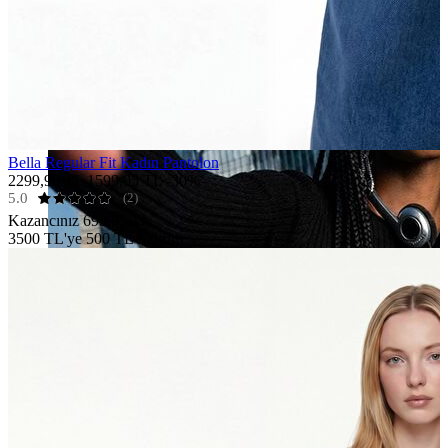
Bella Regular Fit Kadın Pantolon
2299,90 TL
1599,95 TL
-30%
5.0
(2)
Kazancınız
699,95 TL
3500 TL'ye 500 TL İndirim