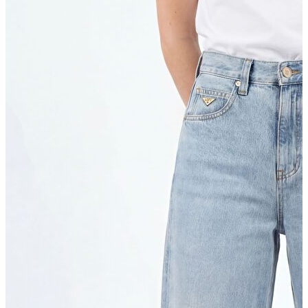
Trenchcoat
Kadın
Kadın
Öne Çıkanlar
Öne Çıkanlar
Yaz Ürünleri
İndirimdekiler
Giyim
Giyim
Jean Pantolon
Pantolon
Gömlek
T-shirt
Polo T-shirt
Bluz
Etek
Elbise
Şort
Kapri
Atlet
Top
Sweatshirt
Kazak