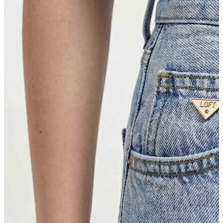
Erkek Jean
Erkek Jean
Pantolon
Ceket
Gömlek
Aksesuar
Aksesuar
Kadın Aksesuar
Kadın Aksesuar
Çorap
Bere
Eldiven
Kemer
Parfüm
Erkek Aksesuar
Erkek Aksesuar
Boxer
Çorap
Kemer
Atkı
Cüzdan
Parfüm
Şapka
İndirimdekiler