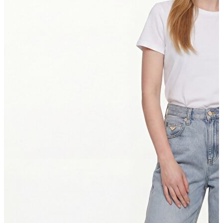
Yeni Sezon
Yeni Sezon
KADIN
KADIN
Jean Pantolon
Pantolon
Sweatshirt
Gömlek
Bluz