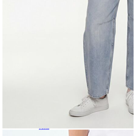
Atlet
Elbise
Eşofman Altı
Mont
Kazak
Yelek
Yağmurluk
Trenchcoat
Kaban
ERKEK
ERKEK
Jean Pantolon
Pantolon
Sweatshirt
Gömlek
Ceket
Eşofman Altı
T-shirt
Polo K.Kol
Hırka
Kazak
Mont
Kaban