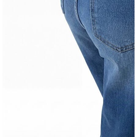
Erkek
Ceket
Kaban
Kazak
Pantolon
Sweatshirt
Gömlek
Polo
T-shirt
Atlet
Deniz Şortu
Eşofman Altı
Mont
Şort
Yelek