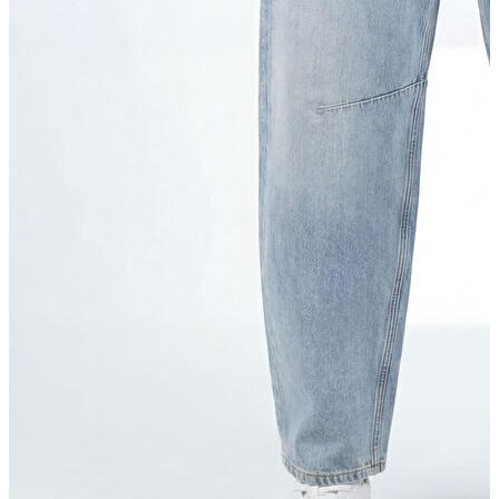
Yelek
Eşofman Altı
Bikini/Mayo
Tulum
Dış Giyim
Dış Giyim
Yağmurluk
Trenchcoat
Mont
Ceket
Erkek
Erkek
Öne Çıkanlar
Öne Çıkanlar
Yaz Ürünleri
İndirimdekiler
Online Özel Koleksiyon
Giyim
Giyim
Jean Pantolon
Pantolon
Gömlek
Sweatshirt
T-shirt