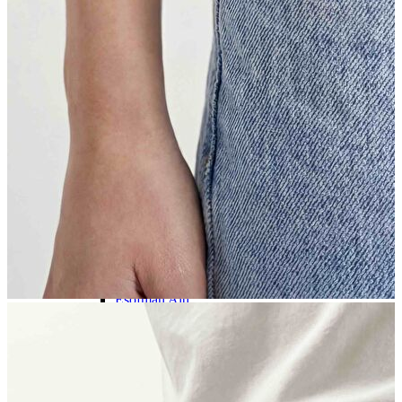
İndirimdekiler
Kadın
Kadın
Ceket
Hırka
Kaban
Kazak
Mont
Pantolon
Sweatshırt
Gömlek
T-shirt
Elbise
Etek
Atlet
Tayt
Tulum
Bluz
Eşofman Altı
Şort
Yelek
Yağmurluk
Erkek
Erkek
Ceket