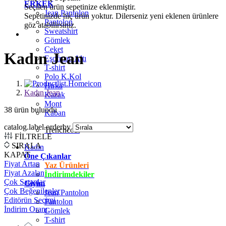
ERKEK
Seçilen ürün sepetinize eklenmiştir.
Jean Pantolon
Sepetinizde hiç ürün yoktur. Dilerseniz yeni eklenen ürünlere
Pantolon
göz atabilirsiniz.
Sweatshirt
Gömlek
Ceket
Kadın Jean
Eşofman Altı
T-shirt
Polo K.Kol
Hırka
Kadın Jean
Kazak
Mont
38
ürün bulundu
Kaban
catalog.label.orderby
Trenchcoat
FİLTRELE
SIRALA
Kadın
KAPAT
Öne Çıkanlar
Fiyat Artan
Yaz Ürünleri
Fiyat Azalan
İndirimdekiler
Çok Satanlar
Giyim
Çok Beğenilenler
Jean Pantolon
Editörün Seçimi
Pantolon
İndirim Oranı
Gömlek
T-shirt