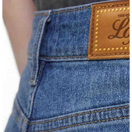
Erkek Aksesuar
Boxer
Çorap
Kemer
Atkı
Cüzdan
Parfüm
Şapka