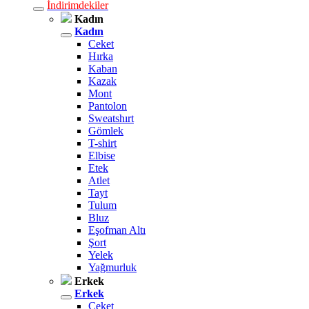
İndirimdekiler
Kadın
Kadın
Ceket
Hırka
Kaban
Kazak
Mont
Pantolon
Sweatshırt
Gömlek
T-shirt
Elbise
Etek
Atlet
Tayt
Tulum
Bluz
Eşofman Altı
Şort
Yelek
Yağmurluk
Erkek
Erkek
Ceket