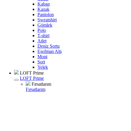
Kaban
Kazak
Pantolon
Sweatshirt
Gömlek
Polo
T-shirt
Atlet
Deniz Şortu
Eşofman Altı
Mont
Şort
Yelek
LOFT Prime
LOFT Prime
Fırsatlarım
Fırsatlarım