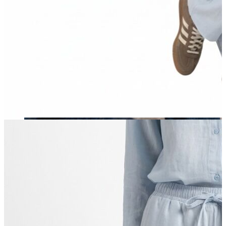
Erkek
Öne Çıkanlar
Yaz Ürünleri
İndirimdekiler
Online Özel Koleksiyon
Giyim
Jean Pantolon
Pantolon
Gömlek
Sweatshirt