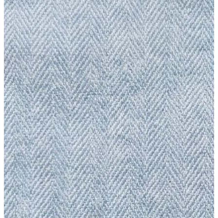
Erkek
Ceket
Kaban
Kazak
Pantolon
Sweatshirt
Gömlek
Polo
T-shirt
Atlet
Deniz Şortu
Eşofman Altı
Mont
Şort
Yelek