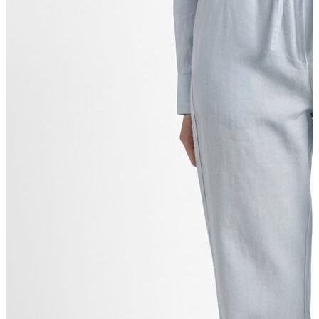
T-shirt
Polo
Şort
Deniz Şortu
Atlet
Hırka
Eşofman Altı
Yağmurluk
Dış Giyim
Mont
Ceket
Kaban
Trenchcoat