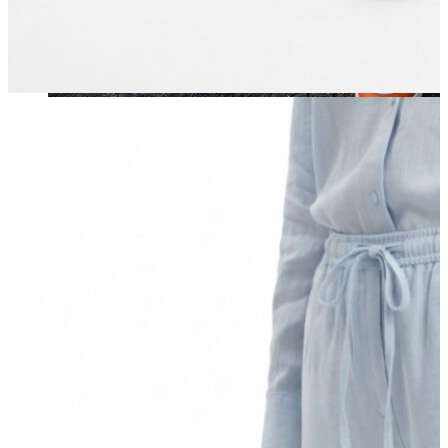
Jean
Öne Çıkanlar
Yeni Sezon
Kadın Jean
Pantolon
Ceket
Gömlek
Elbise
Etek
Erkek Jean
Pantolon
Ceket
Gömlek