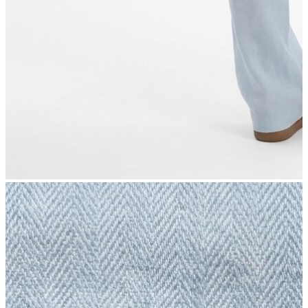
İndirimdekiler
Kadın
Ceket
Hırka
Kaban
Kazak
Mont
Pantolon
Sweatshırt
Gömlek
T-shirt
Elbise
Etek
Atlet
Tayt
Tulum
Bluz
Eşofman Altı
Şort
Yelek
Yağmurluk