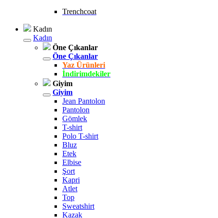
Trenchcoat
Kadın
Kadın
Öne Çıkanlar
Öne Çıkanlar
Yaz Ürünleri
İndirimdekiler
Giyim
Giyim
Jean Pantolon
Pantolon
Gömlek
T-shirt
Polo T-shirt
Bluz
Etek
Elbise
Şort
Kapri
Atlet
Top
Sweatshirt
Kazak