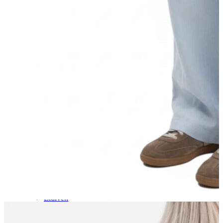
Aksesuar
Kadın Aksesuar
Çorap
Bere
Eldiven
Kemer
Parfüm