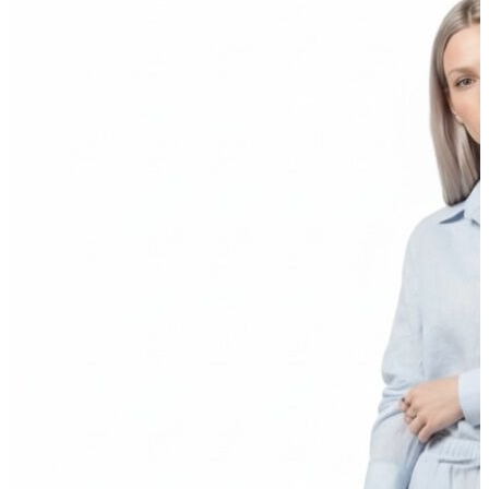
Polo T-shirt
Bluz
Etek
Elbise
Şort
Kapri
Atlet
Top
Sweatshirt
Kazak
Yelek
Eşofman Altı
Bikini/Mayo
Tulum
Dış Giyim
Yağmurluk
Trenchcoat
Mont
Ceket