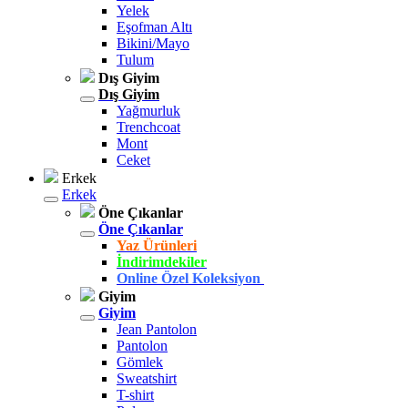
Yelek
Eşofman Altı
Bikini/Mayo
Tulum
Dış Giyim
Dış Giyim
Yağmurluk
Trenchcoat
Mont
Ceket
Erkek
Erkek
Öne Çıkanlar
Öne Çıkanlar
Yaz Ürünleri
İndirimdekiler
Online Özel Koleksiyon
Giyim
Giyim
Jean Pantolon
Pantolon
Gömlek
Sweatshirt
T-shirt