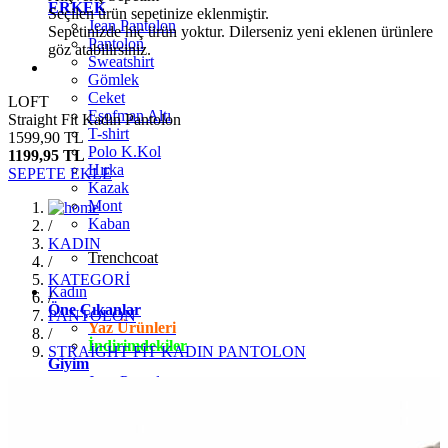
ERKEK
Seçilen ürün sepetinize eklenmiştir.
Jean Pantolon
Sepetinizde hiç ürün yoktur. Dilerseniz yeni eklenen ürünlere
Pantolon
göz atabilirsiniz.
Sweatshirt
Gömlek
Ceket
LOFT
Eşofman Altı
Straight Fit Kadın Pantolon
T-shirt
1599,90 TL
Polo K.Kol
1199,95 TL
Hırka
SEPETE EKLE
Kazak
Mont
Kaban
/
KADIN
Trenchcoat
/
KATEGORİ
Kadın
/
Öne Çıkanlar
PANTOLON
Yaz Ürünleri
/
İndirimdekiler
STRAİGHT FİT KADIN PANTOLON
Giyim
Jean Pantolon
Pantolon
Gömlek
T-shirt