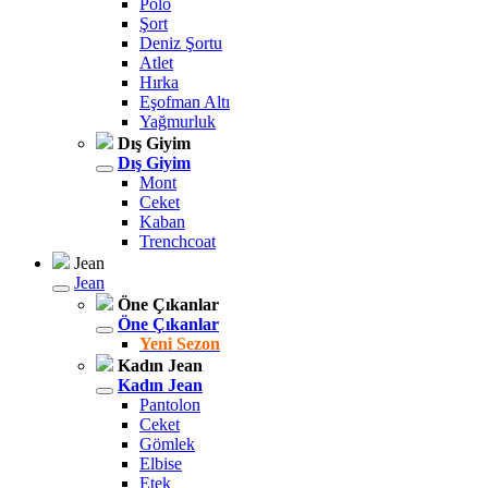
Polo
Şort
Deniz Şortu
Atlet
Hırka
Eşofman Altı
Yağmurluk
Dış Giyim
Dış Giyim
Mont
Ceket
Kaban
Trenchcoat
Jean
Jean
Öne Çıkanlar
Öne Çıkanlar
Yeni Sezon
Kadın Jean
Kadın Jean
Pantolon
Ceket
Gömlek
Elbise
Etek