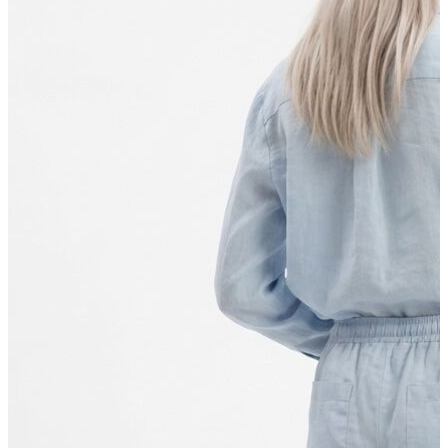
Erkek Aksesuar
Boxer
Çorap
Kemer
Atkı
Cüzdan
Parfüm
Şapka