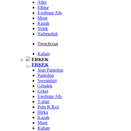
Atlet
Elbise
Eşofman Altı
Mont
Kazak
Yelek
Yağmurluk
Trenchcoat
Kaban
ERKEK
ERKEK
Jean Pantolon
Pantolon
Sweatshirt
Gömlek
Ceket
Eşofman Altı
T-shirt
Polo K.Kol
Hırka
Kazak
Mont
Kaban