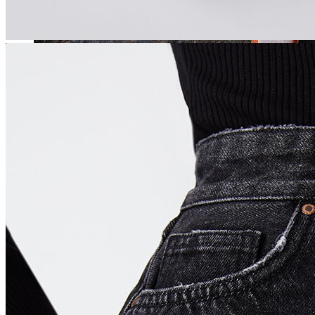
Jean
Öne Çıkanlar
Yeni Sezon
Kadın Jean
Pantolon
Ceket
Gömlek
Elbise
Etek
Erkek Jean
Pantolon
Ceket
Gömlek