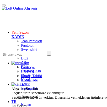
Yeni Sezon
KADIN
Jean Pantolon
Pantolon
Sweatshirt
Gömlek
Bluz
Atlet
Elbise
Giriş Yap
Eşofman Altı
ÜYE OL
Mont
Sipariş Takibi
Kazak
Kolay İade
Yelek
Yağmurluk
Alışveriş Sepetim
Seçilen ürün sepetinize eklenmiştir.
Trenchcoat
Sepetinizde hiç ürün yoktur. Dilerseniz yeni eklenen ürünlere göz
TR
Kaban
Dil Seçimi