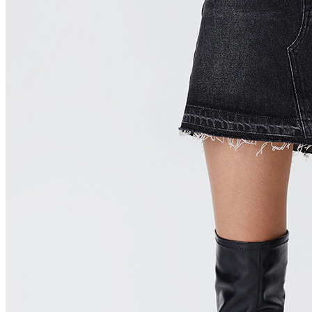
Polo
Şort
Deniz Şortu
Atlet
Hırka
Eşofman Altı
Yağmurluk
Dış Giyim
Mont
Ceket
Kaban
Trenchcoat