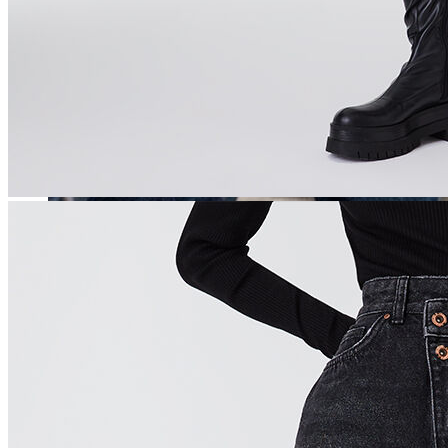
Erkek
Öne Çıkanlar
Yaz Ürünleri
İndirimdekiler
Online Özel Koleksiyon
Giyim
Jean Pantolon
Pantolon
Gömlek
Sweatshirt
T-shirt