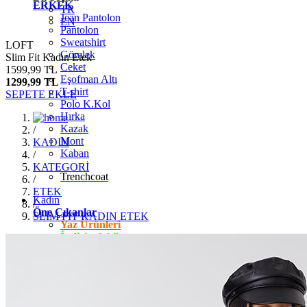
ERKEK
TR
Jean Pantolon
EN
Pantolon
Sweatshirt
LOFT
Gömlek
Slim Fit Kadın Etek
Ceket
1599,99 TL
Eşofman Altı
1299,99 TL
T-shirt
SEPETE EKLE
Polo K.Kol
Hırka
Kazak
/
Mont
KADIN
Kaban
/
KATEGORİ
Trenchcoat
/
ETEK
Kadın
/
Öne Çıkanlar
SLİM FİT KADIN ETEK
Yaz Ürünleri
İndirimdekiler
Giyim
Jean Pantolon
Pantolon
Gömlek
T-shirt