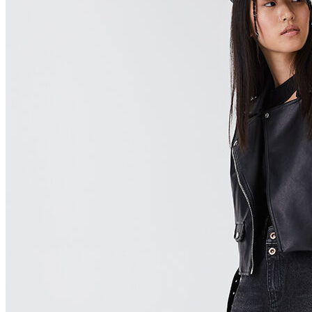
Polo T-shirt
Bluz
Etek
Elbise
Şort
Kapri
Atlet
Top
Sweatshirt
Kazak
Yelek
Eşofman Altı
Bikini/Mayo
Tulum
Dış Giyim
Yağmurluk
Trenchcoat
Mont
Ceket