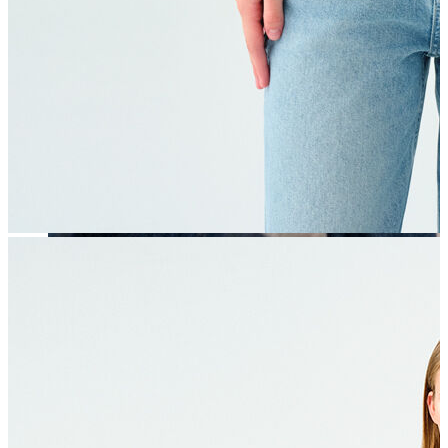
Erkek
Öne Çıkanlar
Yaz Ürünleri
İndirimdekiler
Online Özel Koleksiyon
Giyim
Jean Pantolon
Pantolon
Gömlek
Sweatshirt