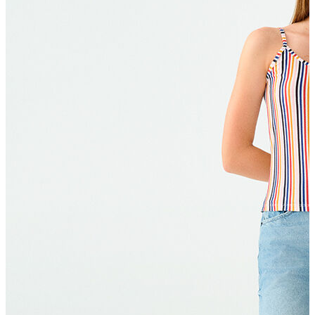
T-shirt
Polo
Şort
Deniz Şortu
Atlet
Hırka
Eşofman Altı
Yağmurluk
Dış Giyim
Mont
Ceket
Kaban
Trenchcoat