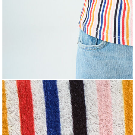
İndirimdekiler
Kadın
Ceket
Hırka
Kaban
Kazak
Mont
Pantolon
Sweatshırt
Gömlek
T-shirt
Elbise
Etek
Atlet
Tayt
Tulum
Bluz
Eşofman Altı
Şort
Yelek
Yağmurluk