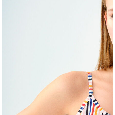
Erkek Aksesuar
Boxer
Çorap
Kemer
Atkı
Cüzdan
Parfüm
Şapka