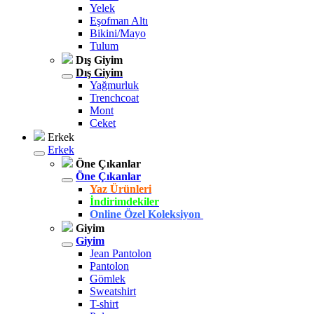
Yelek
Eşofman Altı
Bikini/Mayo
Tulum
Dış Giyim
Dış Giyim
Yağmurluk
Trenchcoat
Mont
Ceket
Erkek
Erkek
Öne Çıkanlar
Öne Çıkanlar
Yaz Ürünleri
İndirimdekiler
Online Özel Koleksiyon
Giyim
Giyim
Jean Pantolon
Pantolon
Gömlek
Sweatshirt
T-shirt