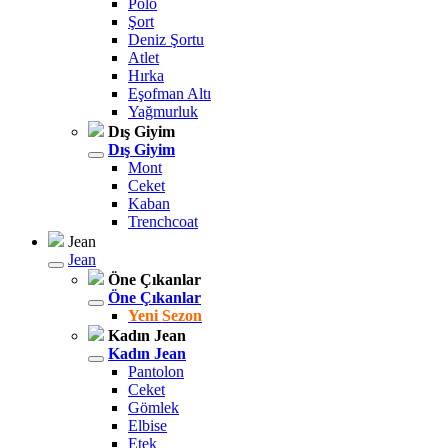
Polo
Şort
Deniz Şortu
Atlet
Hırka
Eşofman Altı
Yağmurluk
Dış Giyim
Dış Giyim
Mont
Ceket
Kaban
Trenchcoat
Jean
Jean
Öne Çıkanlar
Öne Çıkanlar
Yeni Sezon
Kadın Jean
Kadın Jean
Pantolon
Ceket
Gömlek
Elbise
Etek