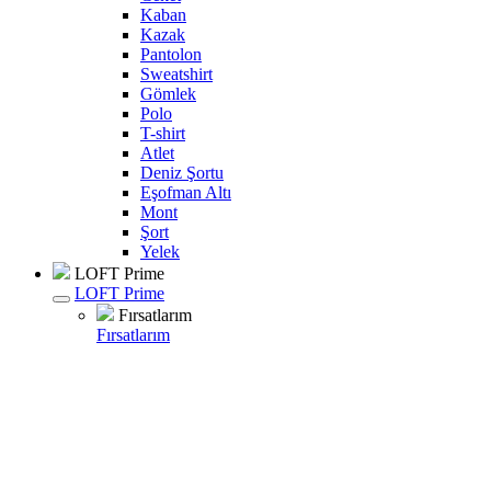
Kaban
Kazak
Pantolon
Sweatshirt
Gömlek
Polo
T-shirt
Atlet
Deniz Şortu
Eşofman Altı
Mont
Şort
Yelek
LOFT Prime
LOFT Prime
Fırsatlarım
Fırsatlarım