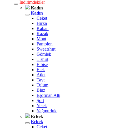
İndirimdekiler
Kadın
Kadın
Ceket
Hırka
Kaban
Kazak
Mont
Pantolon
Sweatshırt
Gömlek
T-shirt
Elbise
Etek
Atlet
Tayt
Tulum
Bluz
Eşofman Altı
Şort
Yelek
Yağmurluk
Erkek
Erkek
Ceket