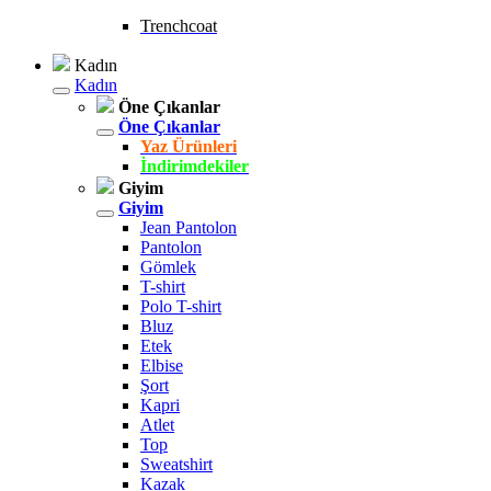
Trenchcoat
Kadın
Kadın
Öne Çıkanlar
Öne Çıkanlar
Yaz Ürünleri
İndirimdekiler
Giyim
Giyim
Jean Pantolon
Pantolon
Gömlek
T-shirt
Polo T-shirt
Bluz
Etek
Elbise
Şort
Kapri
Atlet
Top
Sweatshirt
Kazak