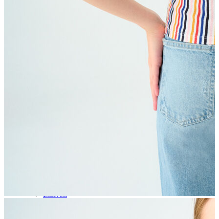
Aksesuar
Kadın Aksesuar
Çorap
Bere
Eldiven
Kemer
Parfüm