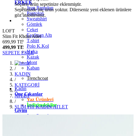
ERKEK
Seçilen ürün sepetinize eklenmiştir.
Jean Pantolon
Sepetinizde hiç ürün yoktur. Dilerseniz yeni eklenen ürünlere
Pantolon
göz atabilirsiniz.
Sweatshirt
Gömlek
Ceket
LOFT
Eşofman Altı
Slim Fit Kadın Atlet
T-shirt
699,99 TL
Polo K.Kol
499,99 TL
Hırka
SEPETE EKLE
Kazak
Mont
Kaban
/
KADIN
Trenchcoat
/
KATEGORİ
Kadın
/
Öne Çıkanlar
ATLET
Yaz Ürünleri
/
İndirimdekiler
SLİM FİT KADIN ATLET
Giyim
Jean Pantolon
Pantolon
Gömlek
T-shirt