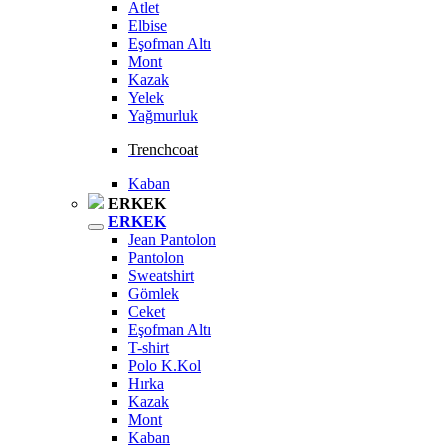
Atlet
Elbise
Eşofman Altı
Mont
Kazak
Yelek
Yağmurluk
Trenchcoat
Kaban
ERKEK
ERKEK
Jean Pantolon
Pantolon
Sweatshirt
Gömlek
Ceket
Eşofman Altı
T-shirt
Polo K.Kol
Hırka
Kazak
Mont
Kaban