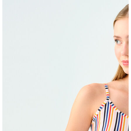
Polo T-shirt
Bluz
Etek
Elbise
Şort
Kapri
Atlet
Top
Sweatshirt
Kazak
Yelek
Eşofman Altı
Bikini/Mayo
Tulum
Dış Giyim
Yağmurluk
Trenchcoat
Mont
Ceket