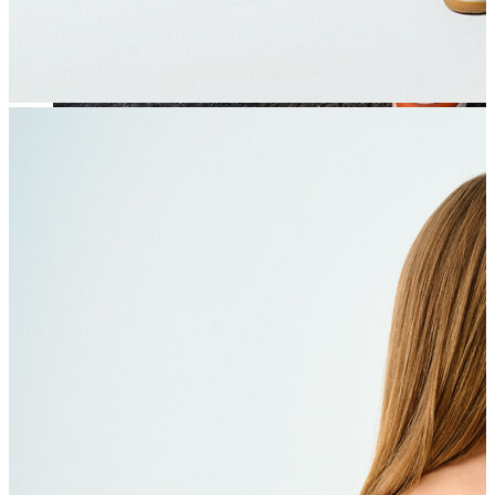
Jean
Öne Çıkanlar
Yeni Sezon
Kadın Jean
Pantolon
Ceket
Gömlek
Elbise
Etek
Erkek Jean
Pantolon
Ceket
Gömlek