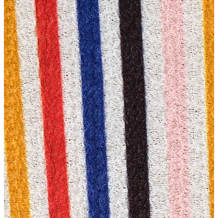
Erkek
Ceket
Kaban
Kazak
Pantolon
Sweatshirt
Gömlek
Polo
T-shirt
Atlet
Deniz Şortu
Eşofman Altı
Mont
Şort
Yelek