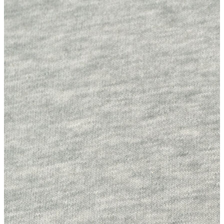
Erkek
Ceket
Kaban
Kazak
Pantolon
Sweatshirt
Gömlek
Polo
T-shirt
Atlet
Deniz Şortu
Eşofman Altı
Mont
Şort
Yelek