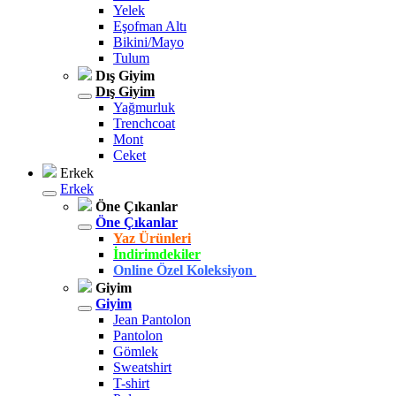
Yelek
Eşofman Altı
Bikini/Mayo
Tulum
Dış Giyim
Dış Giyim
Yağmurluk
Trenchcoat
Mont
Ceket
Erkek
Erkek
Öne Çıkanlar
Öne Çıkanlar
Yaz Ürünleri
İndirimdekiler
Online Özel Koleksiyon
Giyim
Giyim
Jean Pantolon
Pantolon
Gömlek
Sweatshirt
T-shirt