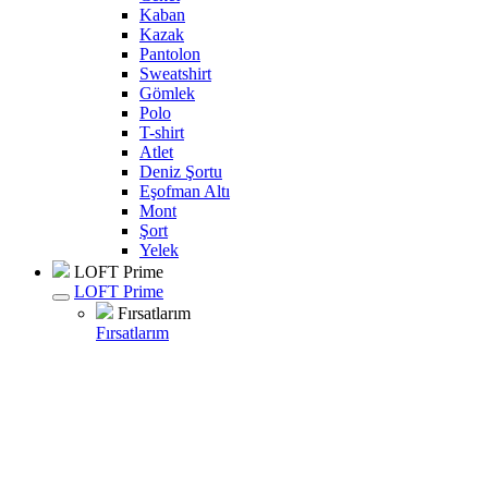
Kaban
Kazak
Pantolon
Sweatshirt
Gömlek
Polo
T-shirt
Atlet
Deniz Şortu
Eşofman Altı
Mont
Şort
Yelek
LOFT Prime
LOFT Prime
Fırsatlarım
Fırsatlarım