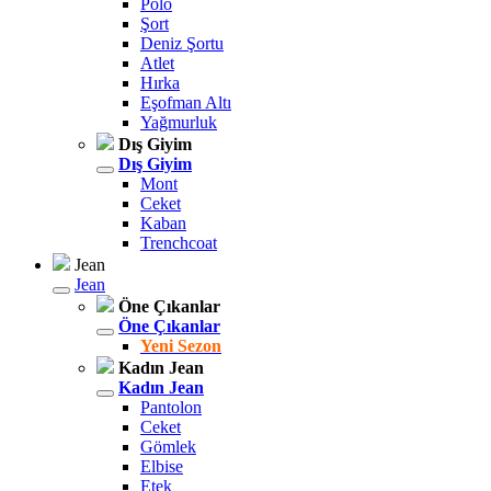
Polo
Şort
Deniz Şortu
Atlet
Hırka
Eşofman Altı
Yağmurluk
Dış Giyim
Dış Giyim
Mont
Ceket
Kaban
Trenchcoat
Jean
Jean
Öne Çıkanlar
Öne Çıkanlar
Yeni Sezon
Kadın Jean
Kadın Jean
Pantolon
Ceket
Gömlek
Elbise
Etek