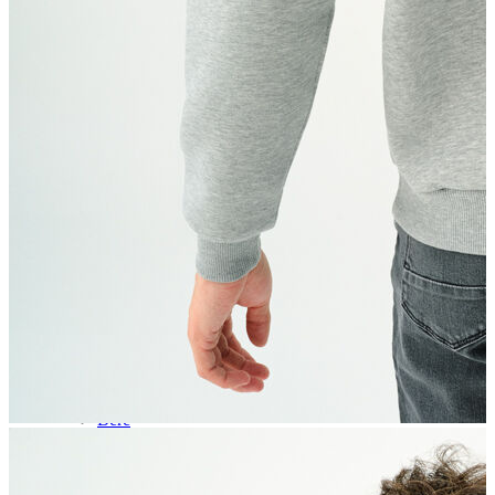
Aksesuar
Kadın Aksesuar
Çorap
Bere
Eldiven
Kemer
Parfüm