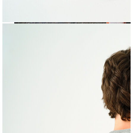
Jean
Öne Çıkanlar
Yeni Sezon
Kadın Jean
Pantolon
Ceket
Gömlek
Elbise
Etek
Erkek Jean
Pantolon
Ceket
Gömlek