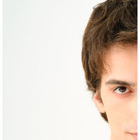
Erkek Aksesuar
Boxer
Çorap
Kemer
Atkı
Cüzdan
Parfüm
Şapka