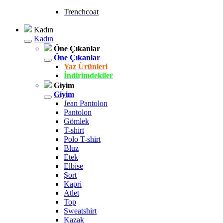
Trenchcoat
Kadın
Kadın
Öne Çıkanlar
Öne Çıkanlar
Yaz Ürünleri
İndirimdekiler
Giyim
Giyim
Jean Pantolon
Pantolon
Gömlek
T-shirt
Polo T-shirt
Bluz
Etek
Elbise
Şort
Kapri
Atlet
Top
Sweatshirt
Kazak