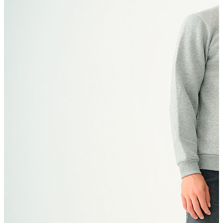
T-shirt
Polo
Şort
Deniz Şortu
Atlet
Hırka
Eşofman Altı
Yağmurluk
Dış Giyim
Mont
Ceket
Kaban
Trenchcoat