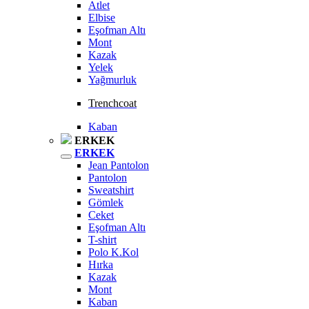
Atlet
Elbise
Eşofman Altı
Mont
Kazak
Yelek
Yağmurluk
Trenchcoat
Kaban
ERKEK
ERKEK
Jean Pantolon
Pantolon
Sweatshirt
Gömlek
Ceket
Eşofman Altı
T-shirt
Polo K.Kol
Hırka
Kazak
Mont
Kaban