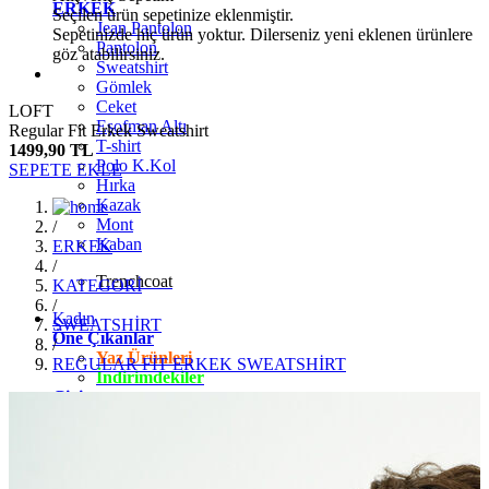
ERKEK
Seçilen ürün sepetinize eklenmiştir.
Jean Pantolon
Sepetinizde hiç ürün yoktur. Dilerseniz yeni eklenen ürünlere
Pantolon
göz atabilirsiniz.
Sweatshirt
Gömlek
Ceket
LOFT
Eşofman Altı
Regular Fit Erkek Sweatshirt
T-shirt
1499,90 TL
Polo K.Kol
SEPETE EKLE
Hırka
Kazak
Mont
/
Kaban
ERKEK
/
Trenchcoat
KATEGORİ
/
Kadın
SWEATSHİRT
Öne Çıkanlar
/
Yaz Ürünleri
REGULAR FİT ERKEK SWEATSHİRT
İndirimdekiler
Giyim
Jean Pantolon
Pantolon
Gömlek
T-shirt