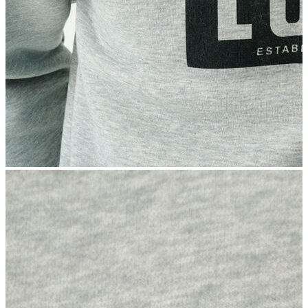
İndirimdekiler
Kadın
Ceket
Hırka
Kaban
Kazak
Mont
Pantolon
Sweatshırt
Gömlek
T-shirt
Elbise
Etek
Atlet
Tayt
Tulum
Bluz
Eşofman Altı
Şort
Yelek
Yağmurluk