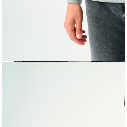
Erkek
Öne Çıkanlar
Yaz Ürünleri
İndirimdekiler
Online Özel Koleksiyon
Giyim
Jean Pantolon
Pantolon
Gömlek
Sweatshirt