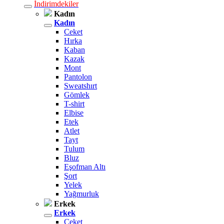
İndirimdekiler
Kadın
Kadın
Ceket
Hırka
Kaban
Kazak
Mont
Pantolon
Sweatshırt
Gömlek
T-shirt
Elbise
Etek
Atlet
Tayt
Tulum
Bluz
Eşofman Altı
Şort
Yelek
Yağmurluk
Erkek
Erkek
Ceket