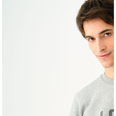
Polo T-shirt
Bluz
Etek
Elbise
Şort
Kapri
Atlet
Top
Sweatshirt
Kazak
Yelek
Eşofman Altı
Bikini/Mayo
Tulum
Dış Giyim
Yağmurluk
Trenchcoat
Mont
Ceket