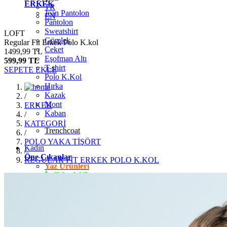
ERKEK
TR
Jean Pantolon
EN
Pantolon
Sweatshirt
LOFT
Gömlek
Regular Fit Erkek Polo K.kol
Ceket
1499,99 TL
Eşofman Altı
599,99 TL
T-shirt
SEPETE EKLE
Polo K.Kol
Hırka
Kazak
/
Mont
ERKEK
Kaban
/
KATEGORİ
Trenchcoat
/
POLO YAKA TİŞÖRT
Kadın
/
Öne Çıkanlar
REGULAR FİT ERKEK POLO K.KOL
Yaz Ürünleri
İndirimdekiler
Giyim
Jean Pantolon
Pantolon
Gömlek
T-shirt