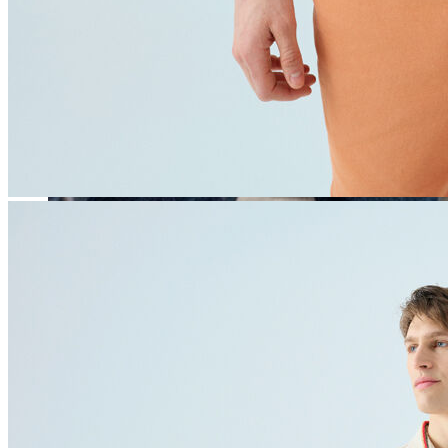
Erkek
Öne Çıkanlar
Yaz Ürünleri
İndirimdekiler
Online Özel Koleksiyon
Giyim
Jean Pantolon
Pantolon
Gömlek
Sweatshirt
T-shirt