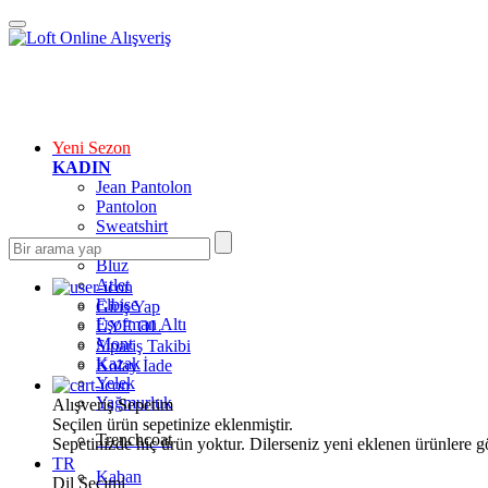
Yeni Sezon
KADIN
Jean Pantolon
Pantolon
Sweatshirt
Gömlek
Bluz
Atlet
Elbise
Giriş Yap
Eşofman Altı
ÜYE OL
Mont
Sipariş Takibi
Kazak
Kolay İade
Yelek
Yağmurluk
Alışveriş Sepetim
Seçilen ürün sepetinize eklenmiştir.
Trenchcoat
Sepetinizde hiç ürün yoktur. Dilerseniz yeni eklenen ürünlere göz
TR
Kaban
Dil Seçimi