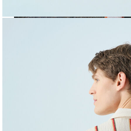
Jean
Öne Çıkanlar
Yeni Sezon
Kadın Jean
Pantolon
Ceket
Gömlek
Elbise
Etek
Erkek Jean
Pantolon
Ceket
Gömlek