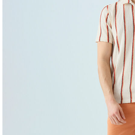
Polo
Şort
Deniz Şortu
Atlet
Hırka
Eşofman Altı
Yağmurluk
Dış Giyim
Mont
Ceket
Kaban
Trenchcoat