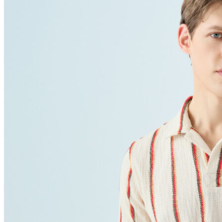
Polo T-shirt
Bluz
Etek
Elbise
Şort
Kapri
Atlet
Top
Sweatshirt
Kazak
Yelek
Eşofman Altı
Bikini/Mayo
Tulum
Dış Giyim
Yağmurluk
Trenchcoat
Mont
Ceket