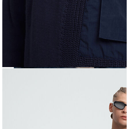
Erkek
Öne Çıkanlar
Yaz Ürünleri
İndirimdekiler
Online Özel Koleksiyon
Giyim
Jean Pantolon
Pantolon
Gömlek
Sweatshirt