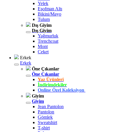
Yelek
Eşofman Altı
Bikini/Mayo
Tulum
Dış Giyim
Dış Giyim
Yağmurluk
Trenchcoat
Mont
Ceket
Erkek
Erkek
Öne Çıkanlar
Öne Çıkanlar
Yaz Ürünleri
İndirimdekiler
Online Özel Koleksiyon
Giyim
Giyim
Jean Pantolon
Pantolon
Gömlek
Sweatshirt
T-shirt