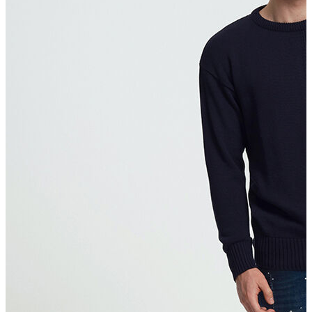
T-shirt
Polo
Şort
Deniz Şortu
Atlet
Hırka
Eşofman Altı
Yağmurluk
Dış Giyim
Mont
Ceket
Kaban
Trenchcoat