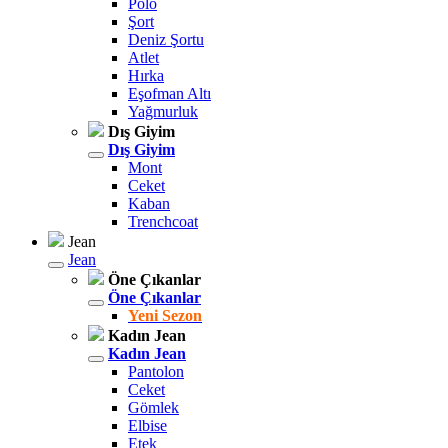
Polo
Şort
Deniz Şortu
Atlet
Hırka
Eşofman Altı
Yağmurluk
Dış Giyim
Dış Giyim
Mont
Ceket
Kaban
Trenchcoat
Jean
Jean
Öne Çıkanlar
Öne Çıkanlar
Yeni Sezon
Kadın Jean
Kadın Jean
Pantolon
Ceket
Gömlek
Elbise
Etek