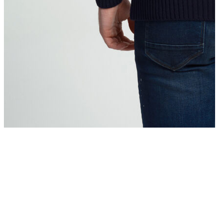
İndirimdekiler
Kadın
Ceket
Hırka
Kaban
Kazak
Mont
Pantolon
Sweatshırt
Gömlek
T-shirt
Elbise
Etek
Atlet
Tayt
Tulum
Bluz
Eşofman Altı
Şort
Yelek
Yağmurluk