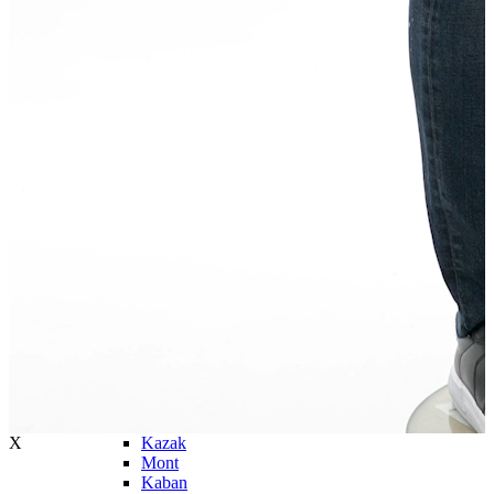
Atlet
Elbise
Eşofman Altı
Mont
Kazak
Yelek
Yağmurluk
Trenchcoat
Kaban
ERKEK
ERKEK
Jean Pantolon
Pantolon
Sweatshirt
Gömlek
Ceket
Eşofman Altı
T-shirt
Polo K.Kol
Hırka
X
Kazak
Mont
Kaban