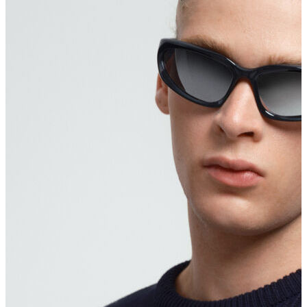
Polo T-shirt
Bluz
Etek
Elbise
Şort
Kapri
Atlet
Top
Sweatshirt
Kazak
Yelek
Eşofman Altı
Bikini/Mayo
Tulum
Dış Giyim
Yağmurluk
Trenchcoat
Mont
Ceket