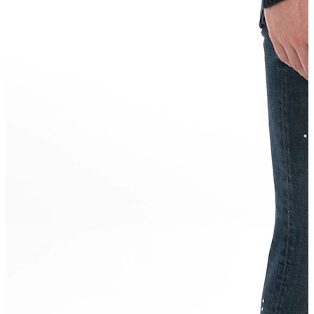
Yeni Sezon
Yeni Sezon
KADIN
KADIN
Jean Pantolon
Pantolon
Sweatshirt
Gömlek
Bluz