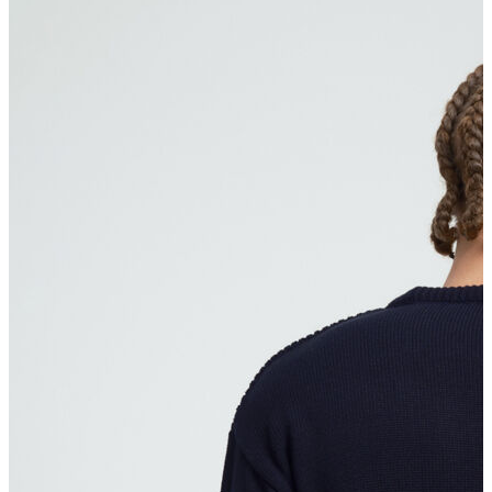
Erkek Aksesuar
Boxer
Çorap
Kemer
Atkı
Cüzdan
Parfüm
Şapka