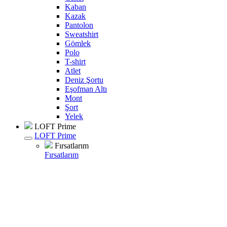
Kaban
Kazak
Pantolon
Sweatshirt
Gömlek
Polo
T-shirt
Atlet
Deniz Şortu
Eşofman Altı
Mont
Şort
Yelek
LOFT Prime
LOFT Prime
Fırsatlarım
Fırsatlarım