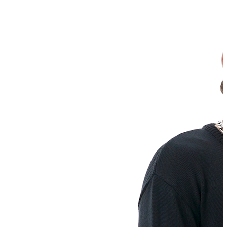
Erkek
Ceket
Kaban
Kazak
Pantolon
Sweatshirt
Gömlek
Polo
T-shirt
Atlet
Deniz Şortu
Eşofman Altı
Mont
Şort
Yelek