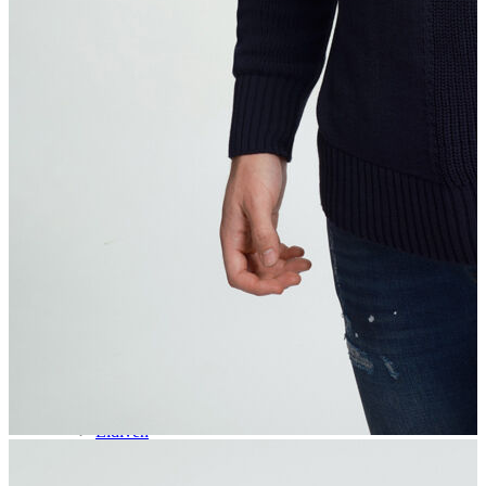
Aksesuar
Kadın Aksesuar
Çorap
Bere
Eldiven
Kemer
Parfüm