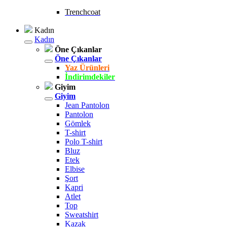
Trenchcoat
Kadın
Kadın
Öne Çıkanlar
Öne Çıkanlar
Yaz Ürünleri
İndirimdekiler
Giyim
Giyim
Jean Pantolon
Pantolon
Gömlek
T-shirt
Polo T-shirt
Bluz
Etek
Elbise
Şort
Kapri
Atlet
Top
Sweatshirt
Kazak