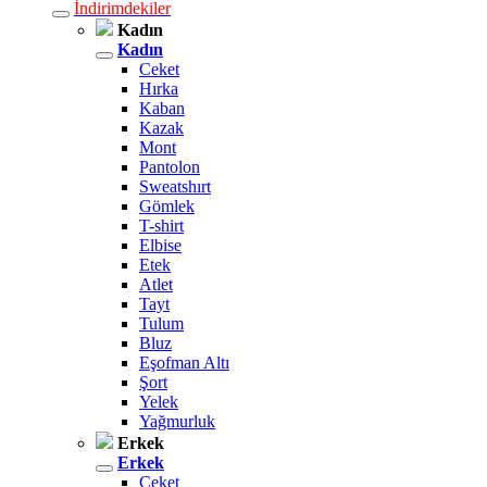
İndirimdekiler
Kadın
Kadın
Ceket
Hırka
Kaban
Kazak
Mont
Pantolon
Sweatshırt
Gömlek
T-shirt
Elbise
Etek
Atlet
Tayt
Tulum
Bluz
Eşofman Altı
Şort
Yelek
Yağmurluk
Erkek
Erkek
Ceket