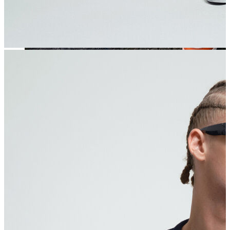
Jean
Öne Çıkanlar
Yeni Sezon
Kadın Jean
Pantolon
Ceket
Gömlek
Elbise
Etek
Erkek Jean
Pantolon
Ceket
Gömlek