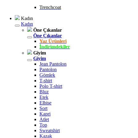
Trenchcoat
Kadın
Kadın
Öne Çıkanlar
Öne Çıkanlar
Yaz Ürünleri
İndirimdekiler
Giyim
Giyim
Jean Pantolon
Pantolon
Gömlek
T-shirt
Polo T-shirt
Bluz
Etek
Elbise
Şort
Kapri
Atlet
Top
Sweatshirt
Kazak