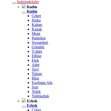
İndirimdekiler
Kadın
Kadın
Ceket
Hırka
Kaban
Kazak
Mont
Pantolon
Sweatshırt
Gömlek
T-shirt
Elbise
Etek
Atlet
Tayt
Tulum
Bluz
Eşofman Altı
Şort
Yelek
Yağmurluk
Erkek
Erkek
Ceket