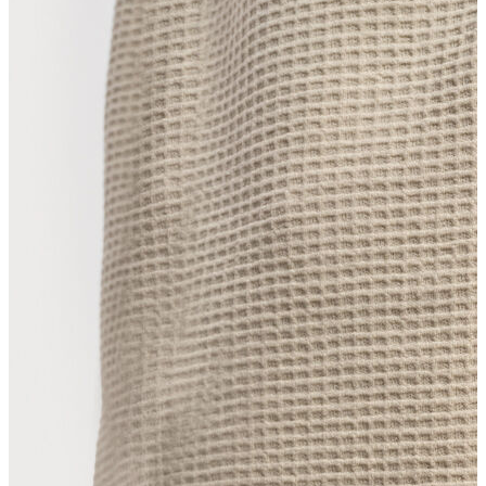
Erkek Aksesuar
Boxer
Çorap
Kemer
Atkı
Cüzdan
Parfüm
Şapka