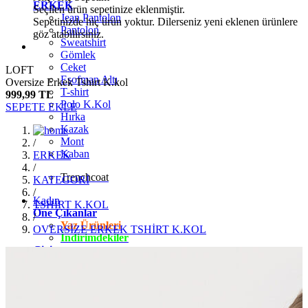
ERKEK
Seçilen ürün sepetinize eklenmiştir.
Jean Pantolon
Sepetinizde hiç ürün yoktur. Dilerseniz yeni eklenen ürünlere
Pantolon
göz atabilirsiniz.
Sweatshirt
Gömlek
Ceket
LOFT
Eşofman Altı
Oversize Erkek Tshirt K.kol
T-shirt
999,99 TL
Polo K.Kol
SEPETE EKLE
Hırka
Kazak
Mont
/
Kaban
ERKEK
/
Trenchcoat
KATEGORİ
/
Kadın
TSHİRT K.KOL
Öne Çıkanlar
/
Yaz Ürünleri
OVERSİZE ERKEK TSHİRT K.KOL
İndirimdekiler
Giyim
Jean Pantolon
Pantolon
Gömlek
T-shirt