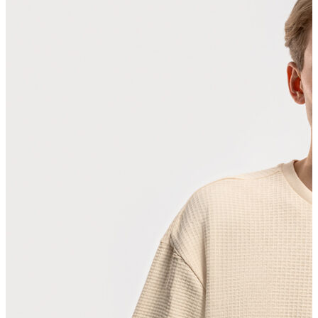
Polo T-shirt
Bluz
Etek
Elbise
Şort
Kapri
Atlet
Top
Sweatshirt
Kazak
Yelek
Eşofman Altı
Bikini/Mayo
Tulum
Dış Giyim
Yağmurluk
Trenchcoat
Mont
Ceket