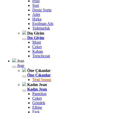
Polo
Şort
Deniz Şortu
Atlet
Hırka
Eşofman Altı
Yağmurluk
Dış Giyim
Dış Giyim
Mont
Ceket
Kaban
Trenchcoat
Jean
Jean
Öne Çıkanlar
Öne Çıkanlar
Yeni Sezon
Kadın Jean
Kadın Jean
Pantolon
Ceket
Gömlek
Elbise
Etek