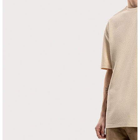
T-shirt
Polo
Şort
Deniz Şortu
Atlet
Hırka
Eşofman Altı
Yağmurluk
Dış Giyim
Mont
Ceket
Kaban
Trenchcoat