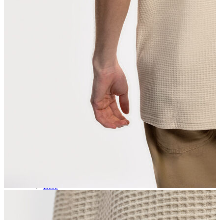
Aksesuar
Kadın Aksesuar
Çorap
Bere
Eldiven
Kemer
Parfüm