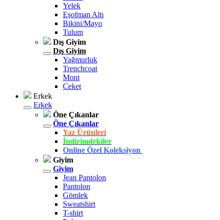
Yelek
Eşofman Altı
Bikini/Mayo
Tulum
Dış Giyim
Dış Giyim
Yağmurluk
Trenchcoat
Mont
Ceket
Erkek
Erkek
Öne Çıkanlar
Öne Çıkanlar
Yaz Ürünleri
İndirimdekiler
Online Özel Koleksiyon
Giyim
Giyim
Jean Pantolon
Pantolon
Gömlek
Sweatshirt
T-shirt