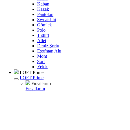
Kaban
Kazak
Pantolon
Sweatshirt
Gömlek
Polo
T-shirt
Atlet
Deniz Şortu
Eşofman Altı
Mont
Şort
Yelek
LOFT Prime
LOFT Prime
Fırsatlarım
Fırsatlarım