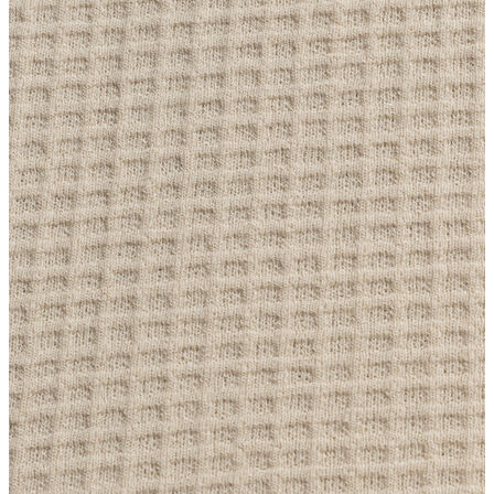
Erkek
Ceket
Kaban
Kazak
Pantolon
Sweatshirt
Gömlek
Polo
T-shirt
Atlet
Deniz Şortu
Eşofman Altı
Mont
Şort
Yelek