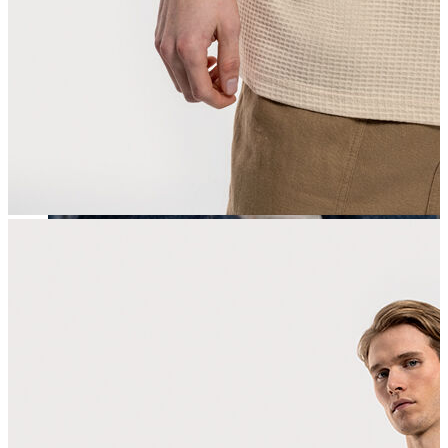
Erkek
Öne Çıkanlar
Yaz Ürünleri
İndirimdekiler
Online Özel Koleksiyon
Giyim
Jean Pantolon
Pantolon
Gömlek
Sweatshirt