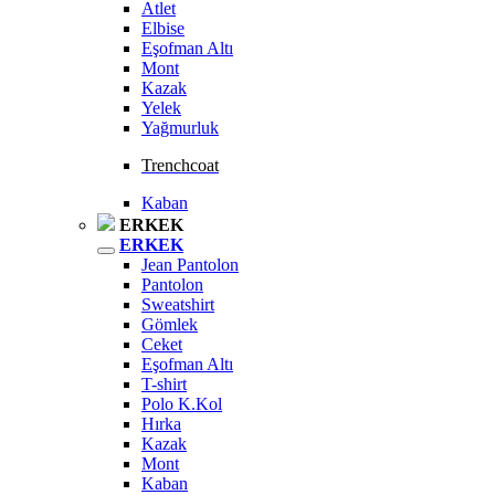
Atlet
Elbise
Eşofman Altı
Mont
Kazak
Yelek
Yağmurluk
Trenchcoat
Kaban
ERKEK
ERKEK
Jean Pantolon
Pantolon
Sweatshirt
Gömlek
Ceket
Eşofman Altı
T-shirt
Polo K.Kol
Hırka
Kazak
Mont
Kaban