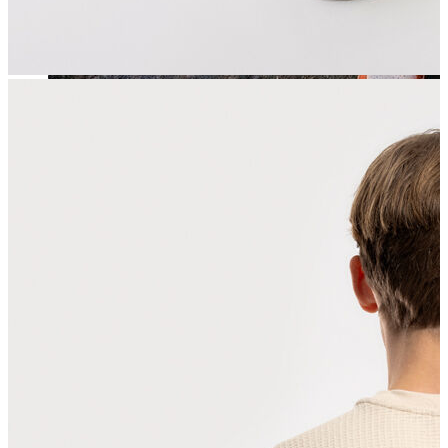
Jean
Öne Çıkanlar
Yeni Sezon
Kadın Jean
Pantolon
Ceket
Gömlek
Elbise
Etek
Erkek Jean
Pantolon
Ceket
Gömlek