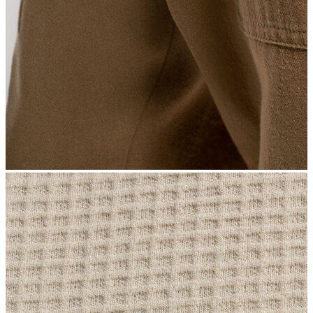
İndirimdekiler
Kadın
Ceket
Hırka
Kaban
Kazak
Mont
Pantolon
Sweatshırt
Gömlek
T-shirt
Elbise
Etek
Atlet
Tayt
Tulum
Bluz
Eşofman Altı
Şort
Yelek
Yağmurluk