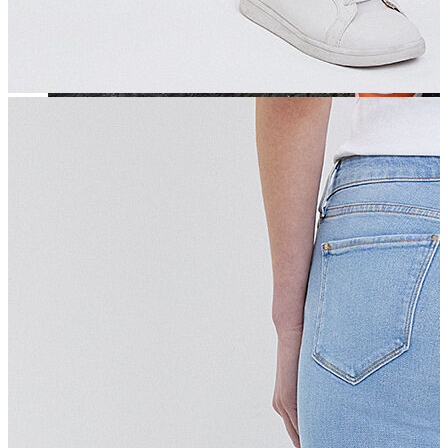
Jean
Öne Çıkanlar
Yeni Sezon
Kadın Jean
Pantolon
Ceket
Gömlek
Elbise
Etek
Erkek Jean
Pantolon
Ceket
Gömlek