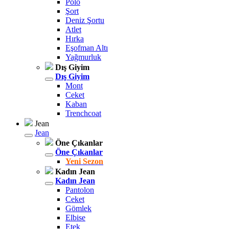
Polo
Şort
Deniz Şortu
Atlet
Hırka
Eşofman Altı
Yağmurluk
Dış Giyim
Dış Giyim
Mont
Ceket
Kaban
Trenchcoat
Jean
Jean
Öne Çıkanlar
Öne Çıkanlar
Yeni Sezon
Kadın Jean
Kadın Jean
Pantolon
Ceket
Gömlek
Elbise
Etek