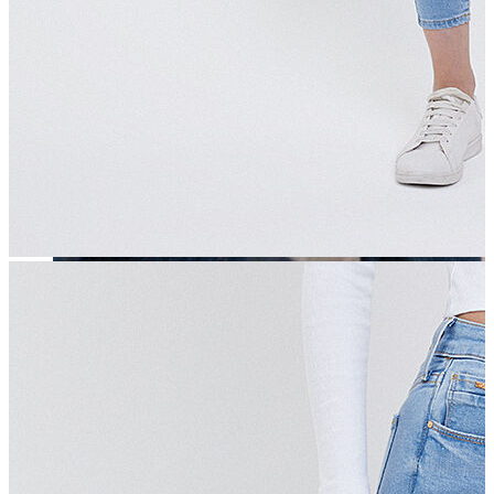
Erkek
Öne Çıkanlar
Yaz Ürünleri
İndirimdekiler
Online Özel Koleksiyon
Giyim
Jean Pantolon
Pantolon
Gömlek
Sweatshirt