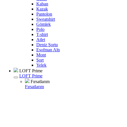
Kaban
Kazak
Pantolon
Sweatshirt
Gömlek
Polo
T-shirt
Atlet
Deniz Şortu
Eşofman Altı
Mont
Şort
Yelek
LOFT Prime
LOFT Prime
Fırsatlarım
Fırsatlarım