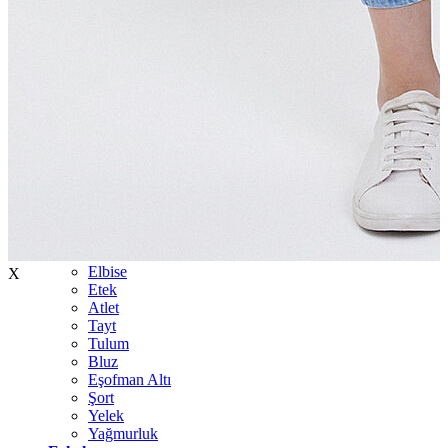
İndirimdekiler
Kadın
Ceket
Hırka
Kaban
Kazak
Mont
Pantolon
Sweatshırt
Gömlek
T-shirt
Elbise
X
Etek
Atlet
Tayt
Tulum
Bluz
Eşofman Altı
Şort
Yelek
Yağmurluk