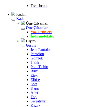
Trenchcoat
Kadın
Kadın
Öne Çıkanlar
Öne Çıkanlar
Yaz Ürünleri
İndirimdekiler
Giyim
Giyim
Jean Pantolon
Pantolon
Gömlek
T-shirt
Polo T-shirt
Bluz
Etek
Elbise
Şort
Kapri
Atlet
Top
Sweatshirt
Kazak