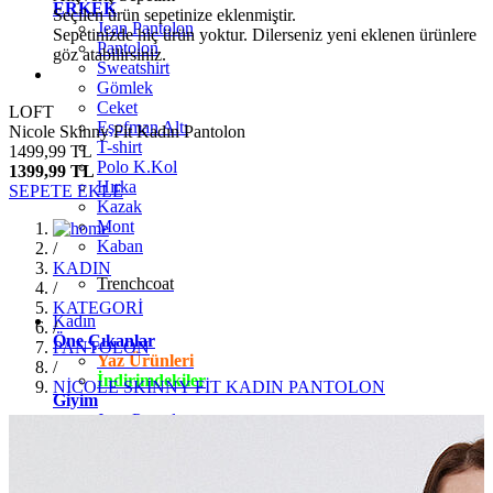
ERKEK
Seçilen ürün sepetinize eklenmiştir.
Jean Pantolon
Sepetinizde hiç ürün yoktur. Dilerseniz yeni eklenen ürünlere
Pantolon
göz atabilirsiniz.
Sweatshirt
Gömlek
Ceket
LOFT
Eşofman Altı
Nicole Skinny Fit Kadın Pantolon
T-shirt
1499,99 TL
Polo K.Kol
1399,99 TL
Hırka
SEPETE EKLE
Kazak
Mont
Kaban
/
KADIN
Trenchcoat
/
KATEGORİ
Kadın
/
Öne Çıkanlar
PANTOLON
Yaz Ürünleri
/
İndirimdekiler
NİCOLE SKİNNY FİT KADIN PANTOLON
Giyim
Jean Pantolon
Pantolon
Gömlek
T-shirt