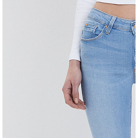
Erkek Aksesuar
Boxer
Çorap
Kemer
Atkı
Cüzdan
Parfüm
Şapka