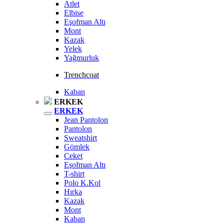
Atlet
Elbise
Eşofman Altı
Mont
Kazak
Yelek
Yağmurluk
Trenchcoat
Kaban
ERKEK
ERKEK
Jean Pantolon
Pantolon
Sweatshirt
Gömlek
Ceket
Eşofman Altı
T-shirt
Polo K.Kol
Hırka
Kazak
Mont
Kaban