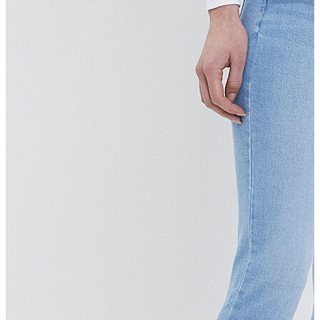
T-shirt
Polo
Şort
Deniz Şortu
Atlet
Hırka
Eşofman Altı
Yağmurluk
Dış Giyim
Mont
Ceket
Kaban
Trenchcoat