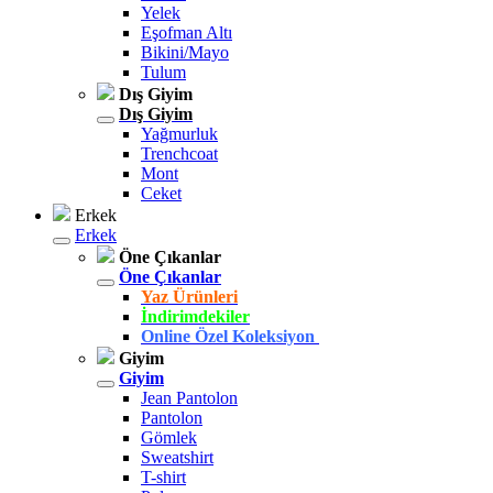
Yelek
Eşofman Altı
Bikini/Mayo
Tulum
Dış Giyim
Dış Giyim
Yağmurluk
Trenchcoat
Mont
Ceket
Erkek
Erkek
Öne Çıkanlar
Öne Çıkanlar
Yaz Ürünleri
İndirimdekiler
Online Özel Koleksiyon
Giyim
Giyim
Jean Pantolon
Pantolon
Gömlek
Sweatshirt
T-shirt