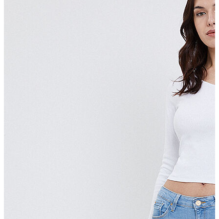
Polo T-shirt
Bluz
Etek
Elbise
Şort
Kapri
Atlet
Top
Sweatshirt
Kazak
Yelek
Eşofman Altı
Bikini/Mayo
Tulum
Dış Giyim
Yağmurluk
Trenchcoat
Mont
Ceket