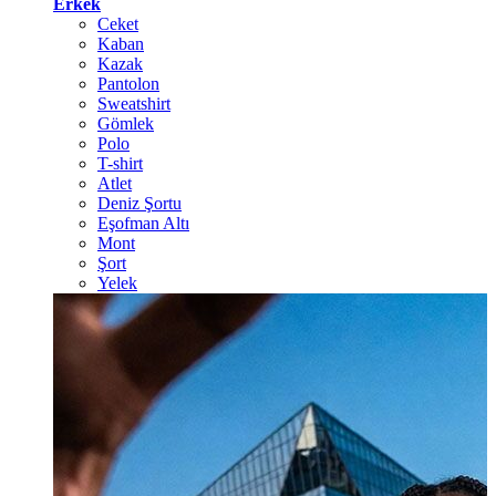
Erkek
Ceket
Kaban
Kazak
Pantolon
Sweatshirt
Gömlek
Polo
T-shirt
Atlet
Deniz Şortu
Eşofman Altı
Mont
Şort
Yelek