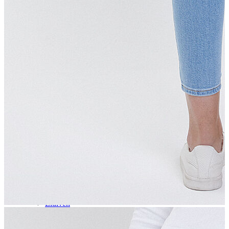
Aksesuar
Kadın Aksesuar
Çorap
Bere
Eldiven
Kemer
Parfüm