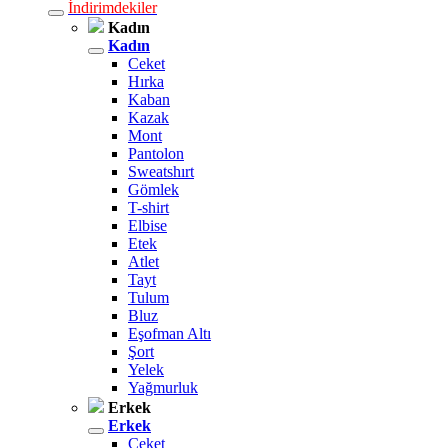
İndirimdekiler
Kadın
Kadın
Ceket
Hırka
Kaban
Kazak
Mont
Pantolon
Sweatshırt
Gömlek
T-shirt
Elbise
Etek
Atlet
Tayt
Tulum
Bluz
Eşofman Altı
Şort
Yelek
Yağmurluk
Erkek
Erkek
Ceket