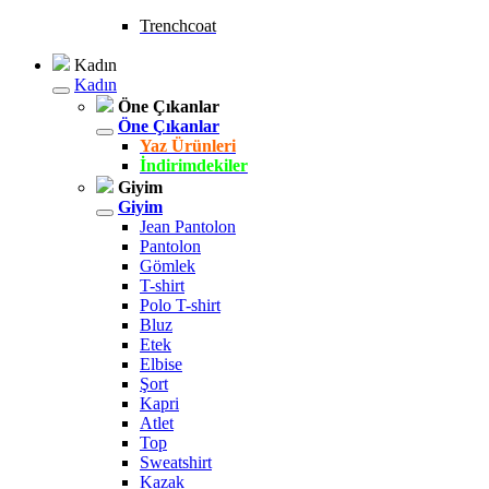
Trenchcoat
Kadın
Kadın
Öne Çıkanlar
Öne Çıkanlar
Yaz Ürünleri
İndirimdekiler
Giyim
Giyim
Jean Pantolon
Pantolon
Gömlek
T-shirt
Polo T-shirt
Bluz
Etek
Elbise
Şort
Kapri
Atlet
Top
Sweatshirt
Kazak