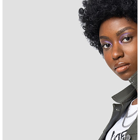
Polo T-shirt
Bluz
Etek
Elbise
Şort
Kapri
Atlet
Top
Sweatshirt
Kazak
Yelek
Eşofman Altı
Bikini/Mayo
Tulum
Dış Giyim
Yağmurluk
Trenchcoat
Mont
Ceket