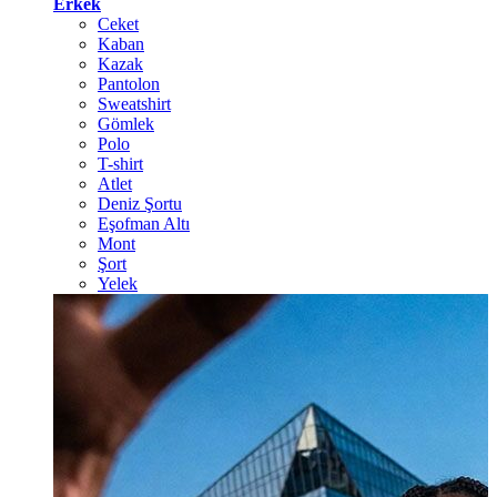
Erkek
Ceket
Kaban
Kazak
Pantolon
Sweatshirt
Gömlek
Polo
T-shirt
Atlet
Deniz Şortu
Eşofman Altı
Mont
Şort
Yelek