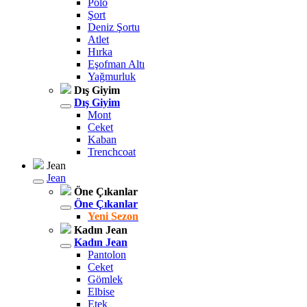
Polo
Şort
Deniz Şortu
Atlet
Hırka
Eşofman Altı
Yağmurluk
Dış Giyim
Dış Giyim
Mont
Ceket
Kaban
Trenchcoat
Jean
Jean
Öne Çıkanlar
Öne Çıkanlar
Yeni Sezon
Kadın Jean
Kadın Jean
Pantolon
Ceket
Gömlek
Elbise
Etek