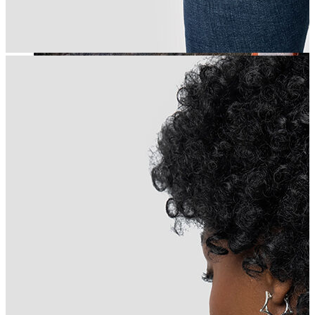
Jean
Öne Çıkanlar
Yeni Sezon
Kadın Jean
Pantolon
Ceket
Gömlek
Elbise
Etek
Erkek Jean
Pantolon
Ceket
Gömlek