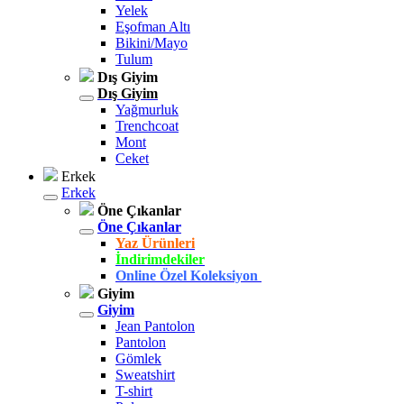
Yelek
Eşofman Altı
Bikini/Mayo
Tulum
Dış Giyim
Dış Giyim
Yağmurluk
Trenchcoat
Mont
Ceket
Erkek
Erkek
Öne Çıkanlar
Öne Çıkanlar
Yaz Ürünleri
İndirimdekiler
Online Özel Koleksiyon
Giyim
Giyim
Jean Pantolon
Pantolon
Gömlek
Sweatshirt
T-shirt