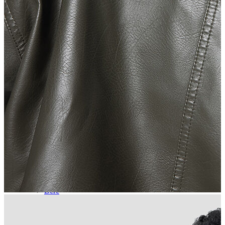
Aksesuar
Kadın Aksesuar
Çorap
Bere
Eldiven
Kemer
Parfüm