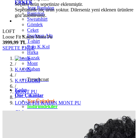
ERKEK
Seçilen ürün sepetinize eklenmiştir.
Jean Pantolon
Sepetinizde hiç ürün yoktur. Dilerseniz yeni eklenen ürünlere
Pantolon
göz atabilirsiniz.
Sweatshirt
Gömlek
Ceket
LOFT
Eşofman Altı
Loose Fit Kadın Mont Pu
T-shirt
3999,99 TL
Polo K.Kol
SEPETE EKLE
Hırka
Kazak
Mont
/
Kaban
KADIN
/
Trenchcoat
KATEGORİ
/
Kadın
MONT PU
Öne Çıkanlar
/
Yaz Ürünleri
LOOSE FİT KADIN MONT PU
İndirimdekiler
Giyim
Jean Pantolon
Pantolon
Gömlek
T-shirt