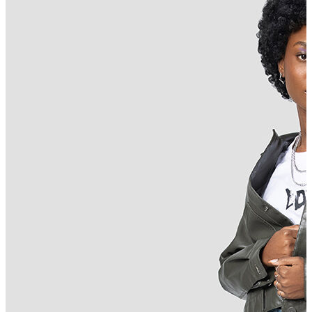
Erkek Aksesuar
Boxer
Çorap
Kemer
Atkı
Cüzdan
Parfüm
Şapka