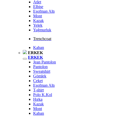
Atlet
Elbise
Eşofman Altı
Mont
Kazak
Yelek
Yağmurluk
Trenchcoat
Kaban
ERKEK
ERKEK
Jean Pantolon
Pantolon
Sweatshirt
Gömlek
Ceket
Eşofman Altı
T-shirt
Polo K.Kol
Hırka
Kazak
Mont
Kaban