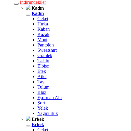
İndirimdekiler
Kadın
Kadın
Ceket
Hırka
Kaban
Kazak
Mont
Pantolon
Sweatshırt
Gömlek
T-shirt
Elbise
Etek
Atlet
Tayt
Tulum
Bluz
Eşofman Altı
Şort
Yelek
Yağmurluk
Erkek
Erkek
Ceket