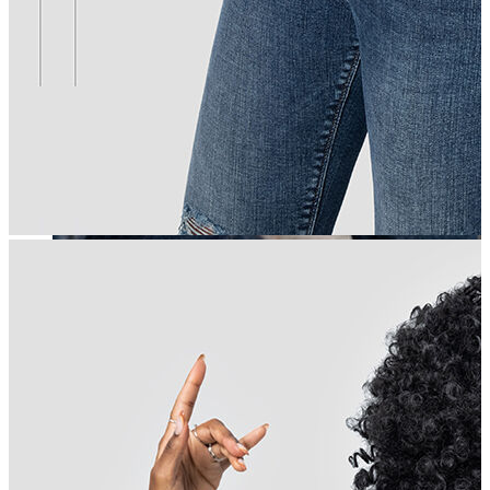
Erkek
Öne Çıkanlar
Yaz Ürünleri
İndirimdekiler
Online Özel Koleksiyon
Giyim
Jean Pantolon
Pantolon
Gömlek
Sweatshirt