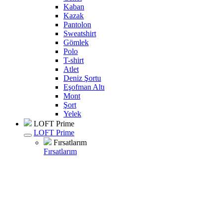
Kaban
Kazak
Pantolon
Sweatshirt
Gömlek
Polo
T-shirt
Atlet
Deniz Şortu
Eşofman Altı
Mont
Şort
Yelek
LOFT Prime
LOFT Prime
Fırsatlarım
Fırsatlarım