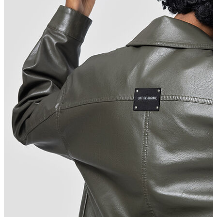
T-shirt
Polo
Şort
Deniz Şortu
Atlet
Hırka
Eşofman Altı
Yağmurluk
Dış Giyim
Mont
Ceket
Kaban
Trenchcoat