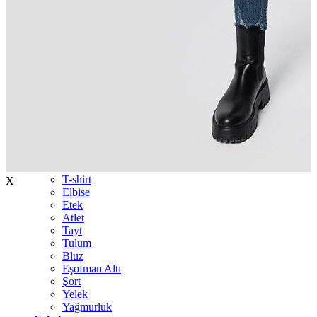
İndirimdekiler
Kadın
Ceket
Hırka
Kaban
Kazak
Mont
Pantolon
Sweatshırt
Gömlek
T-shirt
X
Elbise
Etek
Atlet
Tayt
Tulum
Bluz
Eşofman Altı
Şort
Yelek
Yağmurluk