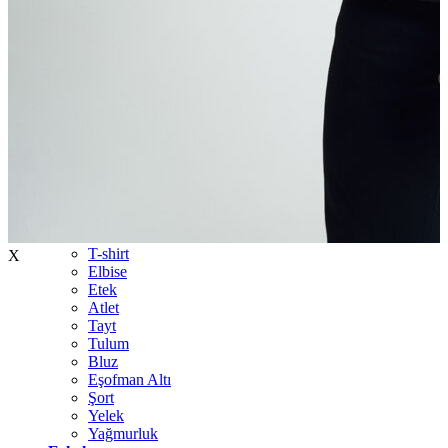
İndirimdekiler
Kadın
Ceket
Hırka
Kaban
Kazak
Mont
Pantolon
Sweatshırt
Gömlek
T-shirt
X
Elbise
Etek
Atlet
Tayt
Tulum
Bluz
Eşofman Altı
Şort
Yelek
Yağmurluk