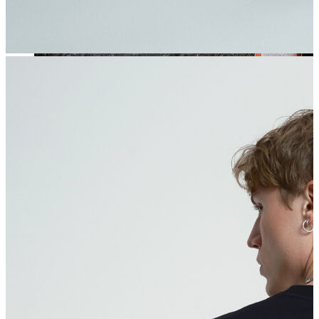
Jean
Öne Çıkanlar
Yeni Sezon
Kadın Jean
Pantolon
Ceket
Gömlek
Elbise
Etek
Erkek Jean
Pantolon
Ceket
Gömlek