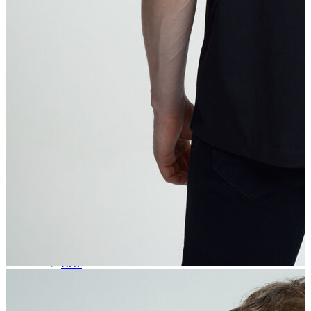
Aksesuar
Kadın Aksesuar
Çorap
Bere
Eldiven
Kemer
Parfüm