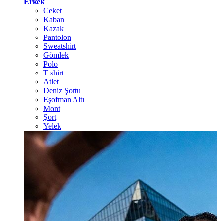
Erkek
Ceket
Kaban
Kazak
Pantolon
Sweatshirt
Gömlek
Polo
T-shirt
Atlet
Deniz Şortu
Eşofman Altı
Mont
Şort
Yelek