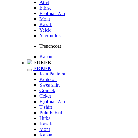
Atlet
Elbise
Eşofman Altı
Mont
Kazak
Yelek
Yağmurluk
Trenchcoat
Kaban
ERKEK
ERKEK
Jean Pantolon
Pantolon
Sweatshirt
Gömlek
Ceket
Eşofman Altı
T-shirt
Polo K.Kol
Hırka
Kazak
Mont
Kaban