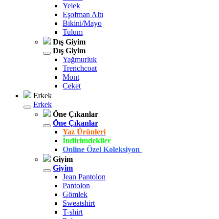
Yelek
Eşofman Altı
Bikini/Mayo
Tulum
Dış Giyim
Dış Giyim
Yağmurluk
Trenchcoat
Mont
Ceket
Erkek
Erkek
Öne Çıkanlar
Öne Çıkanlar
Yaz Ürünleri
İndirimdekiler
Online Özel Koleksiyon
Giyim
Giyim
Jean Pantolon
Pantolon
Gömlek
Sweatshirt
T-shirt