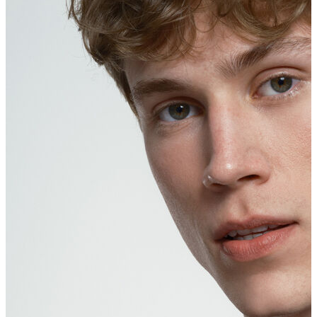
Polo T-shirt
Bluz
Etek
Elbise
Şort
Kapri
Atlet
Top
Sweatshirt
Kazak
Yelek
Eşofman Altı
Bikini/Mayo
Tulum
Dış Giyim
Yağmurluk
Trenchcoat
Mont
Ceket