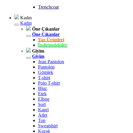
Trenchcoat
Kadın
Kadın
Öne Çıkanlar
Öne Çıkanlar
Yaz Ürünleri
İndirimdekiler
Giyim
Giyim
Jean Pantolon
Pantolon
Gömlek
T-shirt
Polo T-shirt
Bluz
Etek
Elbise
Şort
Kapri
Atlet
Top
Sweatshirt
Kazak