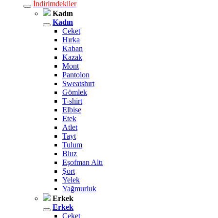
İndirimdekiler
Kadın
Kadın
Ceket
Hırka
Kaban
Kazak
Mont
Pantolon
Sweatshırt
Gömlek
T-shirt
Elbise
Etek
Atlet
Tayt
Tulum
Bluz
Eşofman Altı
Şort
Yelek
Yağmurluk
Erkek
Erkek
Ceket