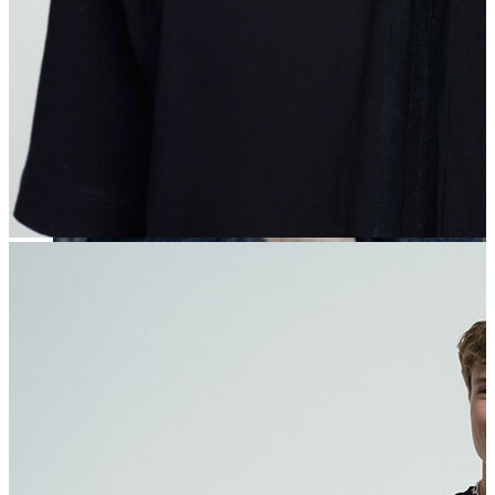
Erkek
Öne Çıkanlar
Yaz Ürünleri
İndirimdekiler
Online Özel Koleksiyon
Giyim
Jean Pantolon
Pantolon
Gömlek
Sweatshirt