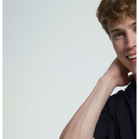
Erkek Aksesuar
Boxer
Çorap
Kemer
Atkı
Cüzdan
Parfüm
Şapka