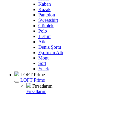
Kaban
Kazak
Pantolon
Sweatshirt
Gömlek
Polo
T-shirt
Atlet
Deniz Şortu
Eşofman Altı
Mont
Şort
Yelek
LOFT Prime
LOFT Prime
Fırsatlarım
Fırsatlarım