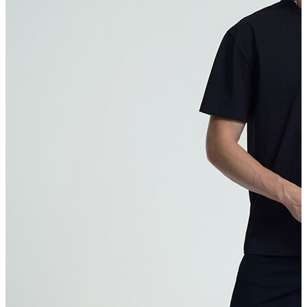
T-shirt
Polo
Şort
Deniz Şortu
Atlet
Hırka
Eşofman Altı
Yağmurluk
Dış Giyim
Mont
Ceket
Kaban
Trenchcoat