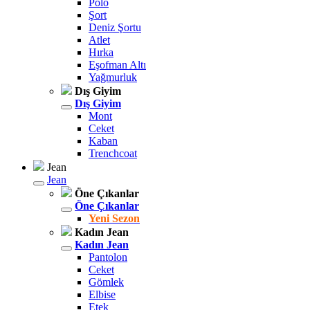
Polo
Şort
Deniz Şortu
Atlet
Hırka
Eşofman Altı
Yağmurluk
Dış Giyim
Dış Giyim
Mont
Ceket
Kaban
Trenchcoat
Jean
Jean
Öne Çıkanlar
Öne Çıkanlar
Yeni Sezon
Kadın Jean
Kadın Jean
Pantolon
Ceket
Gömlek
Elbise
Etek