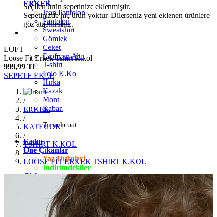
ERKEK
Seçilen ürün sepetinize eklenmiştir.
Jean Pantolon
Sepetinizde hiç ürün yoktur. Dilerseniz yeni eklenen ürünlere
Pantolon
göz atabilirsiniz.
Sweatshirt
Gömlek
Ceket
LOFT
Eşofman Altı
Loose Fit Erkek Tshirt K.kol
T-shirt
999,99 TL
Polo K.Kol
SEPETE EKLE
Hırka
Kazak
Mont
/
Kaban
ERKEK
/
Trenchcoat
KATEGORİ
/
Kadın
TSHİRT K.KOL
Öne Çıkanlar
/
Yaz Ürünleri
LOOSE FİT ERKEK TSHİRT K.KOL
İndirimdekiler
Giyim
Jean Pantolon
Pantolon
Gömlek
T-shirt