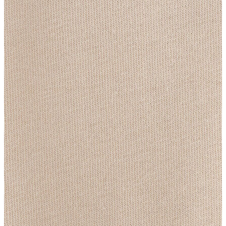
Erkek
Ceket
Kaban
Kazak
Pantolon
Sweatshirt
Gömlek
Polo
T-shirt
Atlet
Deniz Şortu
Eşofman Altı
Mont
Şort
Yelek