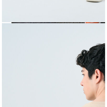
Jean
Öne Çıkanlar
Yeni Sezon
Kadın Jean
Pantolon
Ceket
Gömlek
Elbise
Etek
Erkek Jean
Pantolon
Ceket
Gömlek