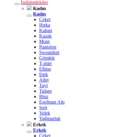
İndirimdekiler
Kadın
Kadın
Ceket
Hırka
Kaban
Kazak
Mont
Pantolon
Sweatshırt
Gömlek
T-shirt
Elbise
Etek
Atlet
Tayt
Tulum
Bluz
Eşofman Altı
Şort
Yelek
Yağmurluk
Erkek
Erkek
Ceket