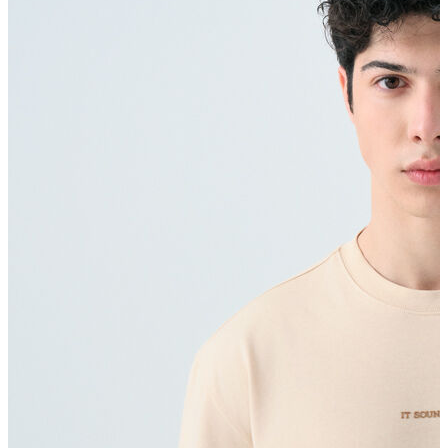
Polo T-shirt
Bluz
Etek
Elbise
Şort
Kapri
Atlet
Top
Sweatshirt
Kazak
Yelek
Eşofman Altı
Bikini/Mayo
Tulum
Dış Giyim
Yağmurluk
Trenchcoat
Mont
Ceket