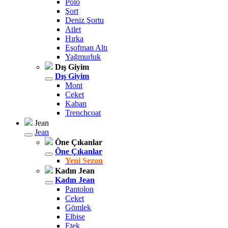
Polo
Şort
Deniz Şortu
Atlet
Hırka
Eşofman Altı
Yağmurluk
Dış Giyim
Dış Giyim
Mont
Ceket
Kaban
Trenchcoat
Jean
Jean
Öne Çıkanlar
Öne Çıkanlar
Yeni Sezon
Kadın Jean
Kadın Jean
Pantolon
Ceket
Gömlek
Elbise
Etek