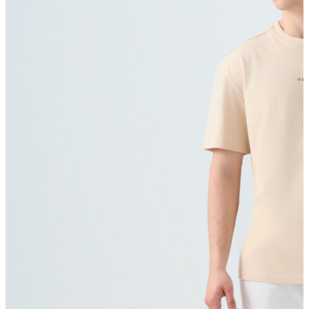
T-shirt
Polo
Şort
Deniz Şortu
Atlet
Hırka
Eşofman Altı
Yağmurluk
Dış Giyim
Mont
Ceket
Kaban
Trenchcoat