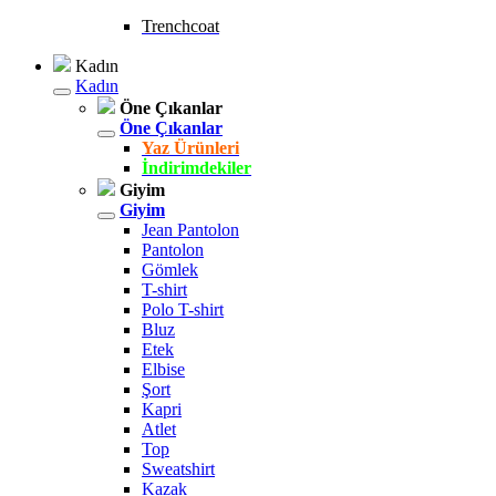
Trenchcoat
Kadın
Kadın
Öne Çıkanlar
Öne Çıkanlar
Yaz Ürünleri
İndirimdekiler
Giyim
Giyim
Jean Pantolon
Pantolon
Gömlek
T-shirt
Polo T-shirt
Bluz
Etek
Elbise
Şort
Kapri
Atlet
Top
Sweatshirt
Kazak