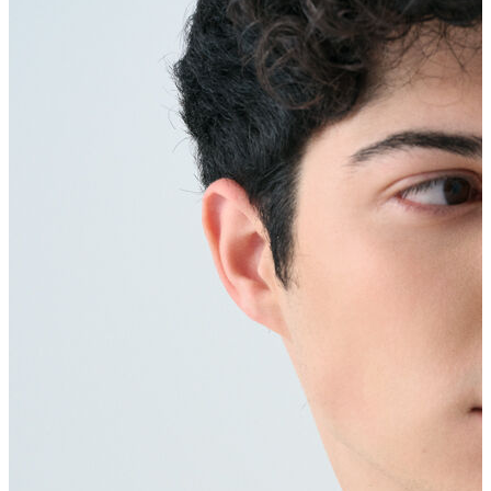
Erkek Aksesuar
Boxer
Çorap
Kemer
Atkı
Cüzdan
Parfüm
Şapka