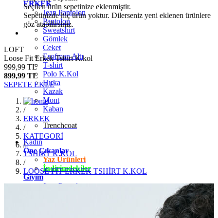
ERKEK
Seçilen ürün sepetinize eklenmiştir.
Jean Pantolon
Sepetinizde hiç ürün yoktur. Dilerseniz yeni eklenen ürünlere
Pantolon
göz atabilirsiniz.
Sweatshirt
Gömlek
Ceket
LOFT
Eşofman Altı
Loose Fit Erkek Tshirt K.kol
T-shirt
999,99 TL
Polo K.Kol
899,99 TL
Hırka
SEPETE EKLE
Kazak
Mont
Kaban
/
ERKEK
Trenchcoat
/
KATEGORİ
Kadın
/
Öne Çıkanlar
TSHİRT K.KOL
Yaz Ürünleri
/
İndirimdekiler
LOOSE FİT ERKEK TSHİRT K.KOL
Giyim
Jean Pantolon
Pantolon
Gömlek
T-shirt