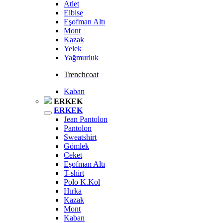
Atlet
Elbise
Eşofman Altı
Mont
Kazak
Yelek
Yağmurluk
Trenchcoat
Kaban
ERKEK
ERKEK
Jean Pantolon
Pantolon
Sweatshirt
Gömlek
Ceket
Eşofman Altı
T-shirt
Polo K.Kol
Hırka
Kazak
Mont
Kaban