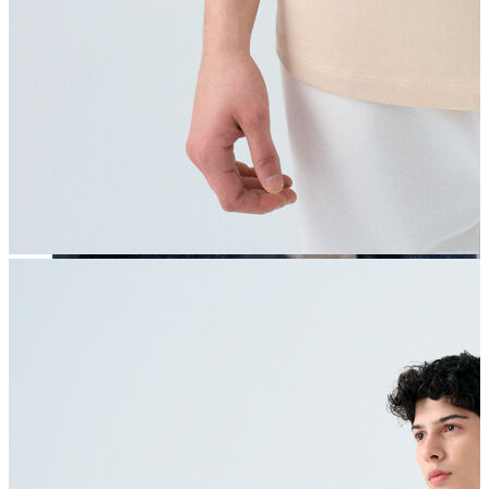
Erkek
Öne Çıkanlar
Yaz Ürünleri
İndirimdekiler
Online Özel Koleksiyon
Giyim
Jean Pantolon
Pantolon
Gömlek
Sweatshirt