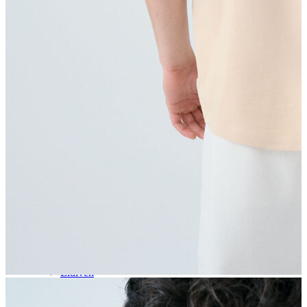
Aksesuar
Kadın Aksesuar
Çorap
Bere
Eldiven
Kemer
Parfüm