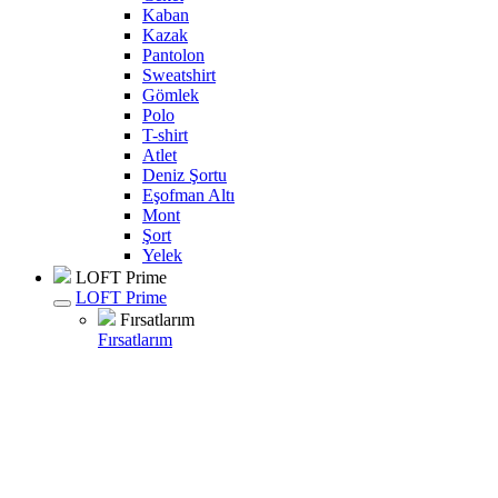
Kaban
Kazak
Pantolon
Sweatshirt
Gömlek
Polo
T-shirt
Atlet
Deniz Şortu
Eşofman Altı
Mont
Şort
Yelek
LOFT Prime
LOFT Prime
Fırsatlarım
Fırsatlarım