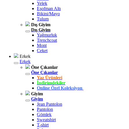
Yelek
Eşofman Altı
Bikini/Mayo
Tulum
Dış Giyim
Dış Giyim
Yağmurluk
Trenchcoat
Mont
Ceket
Erkek
Erkek
Öne Çıkanlar
Öne Çıkanlar
Yaz Ürünleri
İndirimdekiler
Online Özel Koleksiyon
Giyim
Giyim
Jean Pantolon
Pantolon
Gömlek
Sweatshirt
T-shirt