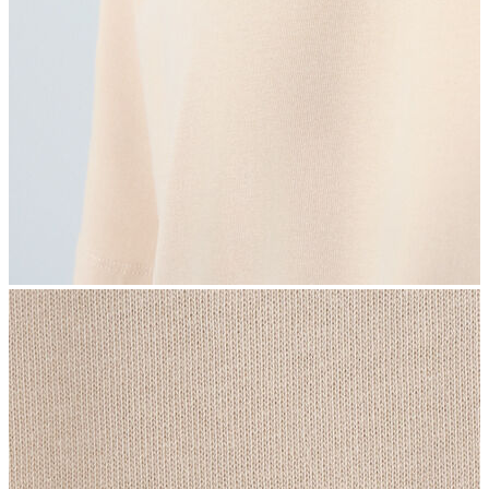
İndirimdekiler
Kadın
Ceket
Hırka
Kaban
Kazak
Mont
Pantolon
Sweatshırt
Gömlek
T-shirt
Elbise
Etek
Atlet
Tayt
Tulum
Bluz
Eşofman Altı
Şort
Yelek
Yağmurluk