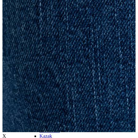
Trenchcoat
Kadın
Kadın
Öne Çıkanlar
Öne Çıkanlar
Yaz Ürünleri
İndirimdekiler
Giyim
Giyim
Jean Pantolon
Pantolon
Gömlek
T-shirt
Polo T-shirt
Bluz
Etek
Elbise
Şort
Kapri
Atlet
Top
Sweatshirt
X
Kazak