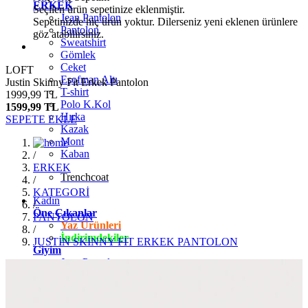
ERKEK
Seçilen ürün sepetinize eklenmiştir.
Jean Pantolon
Sepetinizde hiç ürün yoktur. Dilerseniz yeni eklenen ürünlere
Pantolon
göz atabilirsiniz.
Sweatshirt
Gömlek
Ceket
LOFT
Eşofman Altı
Justin Skinny Fit Erkek Pantolon
T-shirt
1999,99 TL
Polo K.Kol
1599,99 TL
Hırka
SEPETE EKLE
Kazak
Mont
Kaban
/
ERKEK
Trenchcoat
/
KATEGORİ
Kadın
/
Öne Çıkanlar
PANTOLON
Yaz Ürünleri
/
İndirimdekiler
JUSTİN SKİNNY FİT ERKEK PANTOLON
Giyim
Jean Pantolon
Pantolon
Gömlek
T-shirt