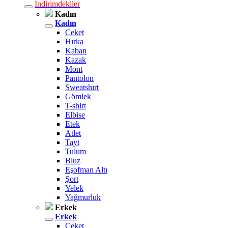
İndirimdekiler
Kadın
Kadın
Ceket
Hırka
Kaban
Kazak
Mont
Pantolon
Sweatshırt
Gömlek
T-shirt
Elbise
Etek
Atlet
Tayt
Tulum
Bluz
Eşofman Altı
Şort
Yelek
Yağmurluk
Erkek
Erkek
Ceket