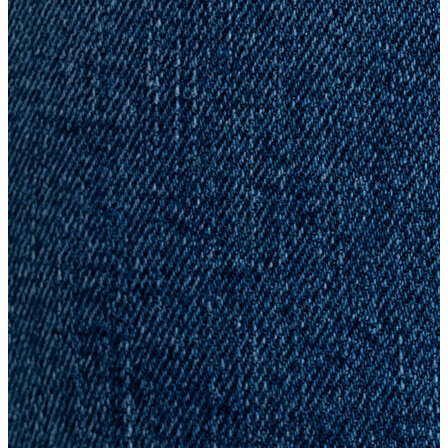
Atlet
Elbise
Eşofman Altı
Mont
Kazak
Yelek
Yağmurluk
Trenchcoat
Kaban
ERKEK
ERKEK
Jean Pantolon
Pantolon
Sweatshirt
Gömlek
Ceket
Eşofman Altı
T-shirt
Polo K.Kol
Hırka
Kazak
Mont
Kaban