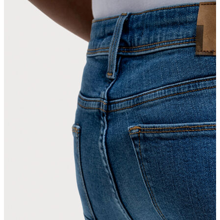
Erkek
Ceket
Kaban
Kazak
Pantolon
Sweatshirt
Gömlek
Polo
T-shirt
Atlet
Deniz Şortu
Eşofman Altı
Mont
Şort
Yelek