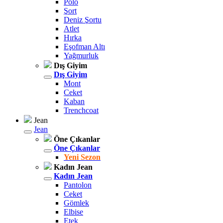
Polo
Şort
Deniz Şortu
Atlet
Hırka
Eşofman Altı
Yağmurluk
Dış Giyim
Dış Giyim
Mont
Ceket
Kaban
Trenchcoat
Jean
Jean
Öne Çıkanlar
Öne Çıkanlar
Yeni Sezon
Kadın Jean
Kadın Jean
Pantolon
Ceket
Gömlek
Elbise
Etek