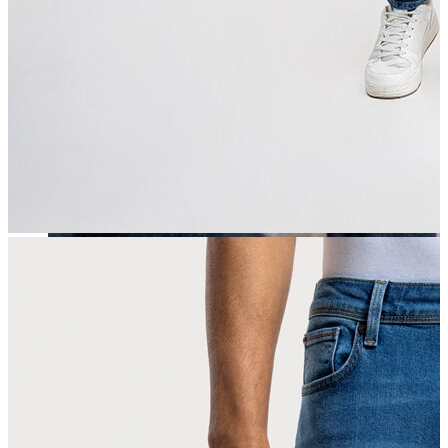
Erkek
Öne Çıkanlar
Yaz Ürünleri
İndirimdekiler
Online Özel Koleksiyon
Giyim
Jean Pantolon
Pantolon
Gömlek
Sweatshirt