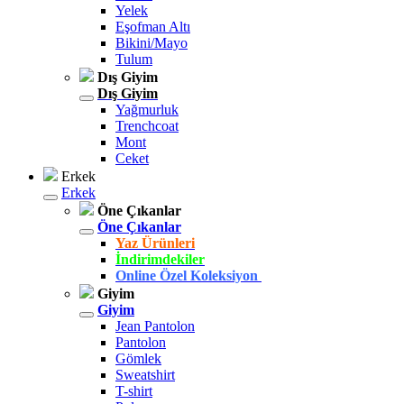
Yelek
Eşofman Altı
Bikini/Mayo
Tulum
Dış Giyim
Dış Giyim
Yağmurluk
Trenchcoat
Mont
Ceket
Erkek
Erkek
Öne Çıkanlar
Öne Çıkanlar
Yaz Ürünleri
İndirimdekiler
Online Özel Koleksiyon
Giyim
Giyim
Jean Pantolon
Pantolon
Gömlek
Sweatshirt
T-shirt