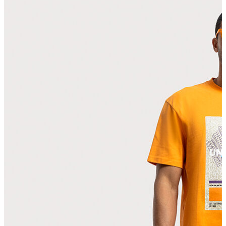
Polo T-shirt
Bluz
Etek
Elbise
Şort
Kapri
Atlet
Top
Sweatshirt
Kazak
Yelek
Eşofman Altı
Bikini/Mayo
Tulum
Dış Giyim
Yağmurluk
Trenchcoat
Mont
Ceket