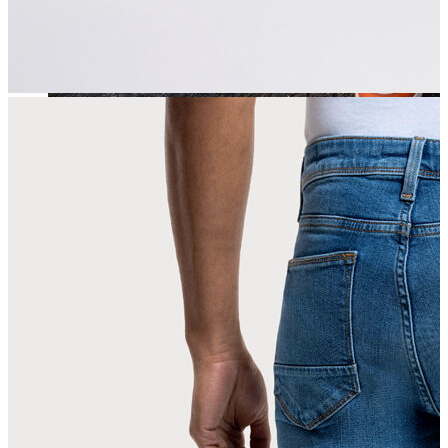
Jean
Öne Çıkanlar
Yeni Sezon
Kadın Jean
Pantolon
Ceket
Gömlek
Elbise
Etek
Erkek Jean
Pantolon
Ceket
Gömlek