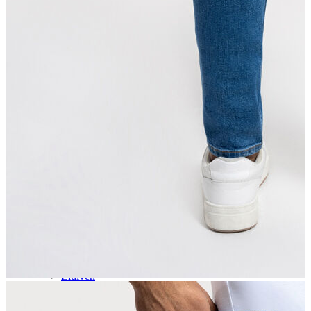
Aksesuar
Kadın Aksesuar
Çorap
Bere
Eldiven
Kemer
Parfüm