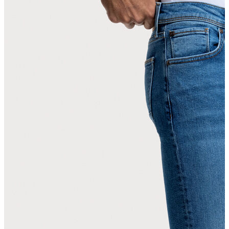
Erkek Aksesuar
Boxer
Çorap
Kemer
Atkı
Cüzdan
Parfüm
Şapka