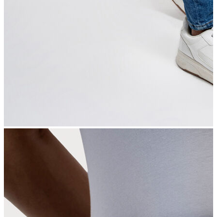
İndirimdekiler
Kadın
Ceket
Hırka
Kaban
Kazak
Mont
Pantolon
Sweatshırt
Gömlek
T-shirt
Elbise
Etek
Atlet
Tayt
Tulum
Bluz
Eşofman Altı
Şort
Yelek
Yağmurluk