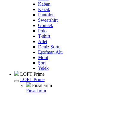
Kaban
Kazak
Pantolon
Sweatshirt
Gömlek
Polo
T-shirt
Atlet
Deniz Şortu
Eşofman Altı
Mont
Şort
Yelek
LOFT Prime
LOFT Prime
Fırsatlarım
Fırsatlarım