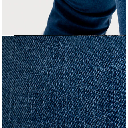
Yeni Sezon
Yeni Sezon
KADIN
KADIN
Jean Pantolon
Pantolon
Sweatshirt
Gömlek
Bluz