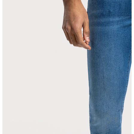
T-shirt
Polo
Şort
Deniz Şortu
Atlet
Hırka
Eşofman Altı
Yağmurluk
Dış Giyim
Mont
Ceket
Kaban
Trenchcoat