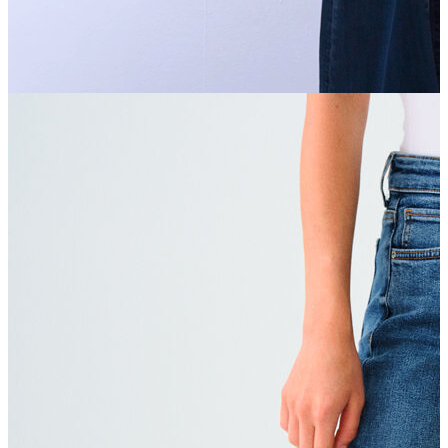
Jean
Öne Çıkanlar
Yeni Sezon
Kadın Jean
Pantolon
Ceket
Gömlek
Elbise
Etek
Erkek Jean
Pantolon
Ceket
Gömlek