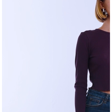
T-shirt
Polo
Şort
Deniz Şortu
Atlet
Hırka
Eşofman Altı
Yağmurluk
Dış Giyim
Mont
Ceket
Kaban
Trenchcoat