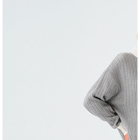
Polo T-shirt
Bluz
Etek
Elbise
Şort
Kapri
Atlet
Top
Sweatshirt
Kazak
Yelek
Eşofman Altı
Bikini/Mayo
Tulum
Dış Giyim
Yağmurluk
Trenchcoat
Mont
Ceket