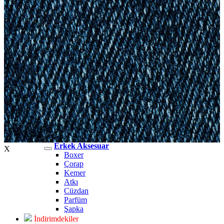
Erkek Jean
Erkek Jean
Pantolon
Ceket
Gömlek
Aksesuar
Aksesuar
Kadın Aksesuar
Kadın Aksesuar
Çorap
Bere
Eldiven
Kemer
Parfüm
Erkek Aksesuar
Erkek Aksesuar
X
Boxer
Çorap
Kemer
Atkı
Cüzdan
Parfüm
Şapka
İndirimdekiler