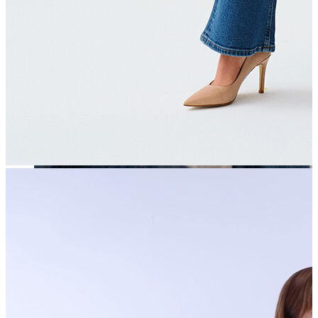
Erkek
Öne Çıkanlar
Yaz Ürünleri
İndirimdekiler
Online Özel Koleksiyon
Giyim
Jean Pantolon
Pantolon
Gömlek
Sweatshirt