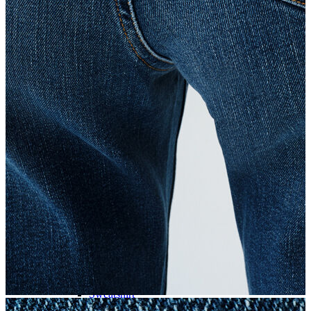
Trenchcoat
Kadın
Kadın
Öne Çıkanlar
Öne Çıkanlar
Yaz Ürünleri
İndirimdekiler
Giyim
Giyim
Jean Pantolon
Pantolon
Gömlek
T-shirt
Polo T-shirt
Bluz
Etek
Elbise
Şort
Kapri
Atlet
Top
Sweatshirt
Kazak