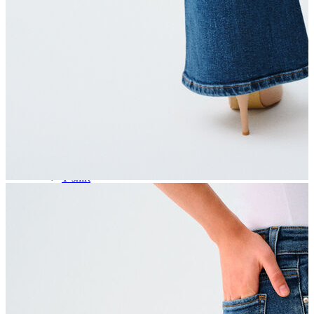
İndirimdekiler
Kadın
Ceket
Hırka
Kaban
Kazak
Mont
Pantolon
Sweatshırt
Gömlek
T-shirt
Elbise
Etek
Atlet
Tayt
Tulum
Bluz
Eşofman Altı
Şort
Yelek
Yağmurluk