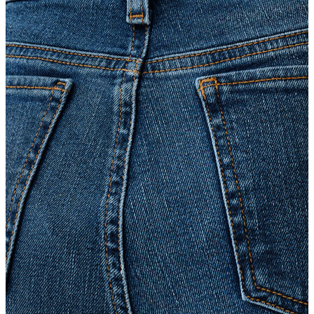
Atlet
Elbise
Eşofman Altı
Mont
Kazak
Yelek
Yağmurluk
Trenchcoat
Kaban
ERKEK
ERKEK
Jean Pantolon
Pantolon
Sweatshirt
Gömlek
Ceket
Eşofman Altı
T-shirt
Polo K.Kol
Hırka
Kazak
Mont
Kaban