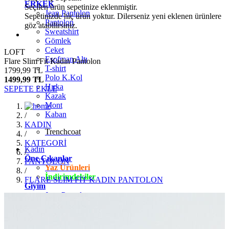
ERKEK
Seçilen ürün sepetinize eklenmiştir.
Jean Pantolon
Sepetinizde hiç ürün yoktur. Dilerseniz yeni eklenen ürünlere
Pantolon
göz atabilirsiniz.
Sweatshirt
Gömlek
Ceket
LOFT
Eşofman Altı
Flare Slim Fit Kadın Pantolon
T-shirt
1799,99 TL
Polo K.Kol
1499,99 TL
Hırka
SEPETE EKLE
Kazak
Mont
Kaban
/
KADIN
Trenchcoat
/
KATEGORİ
Kadın
/
Öne Çıkanlar
PANTOLON
Yaz Ürünleri
/
İndirimdekiler
FLARE SLİM FİT KADIN PANTOLON
Giyim
Jean Pantolon
Pantolon
Gömlek
T-shirt