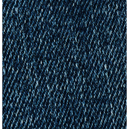
Polo
Şort
Deniz Şortu
Atlet
Hırka
Eşofman Altı
Yağmurluk
Dış Giyim
Dış Giyim
Mont
Ceket
Kaban
Trenchcoat
Jean
Jean
Öne Çıkanlar
Öne Çıkanlar
Yeni Sezon
Kadın Jean
Kadın Jean
Pantolon
Ceket
Gömlek
Elbise
Etek