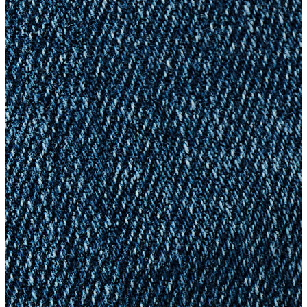
Yelek
Eşofman Altı
Bikini/Mayo
Tulum
Dış Giyim
Dış Giyim
Yağmurluk
Trenchcoat
Mont
Ceket
Erkek
Erkek
Öne Çıkanlar
Öne Çıkanlar
Yaz Ürünleri
İndirimdekiler
Online Özel Koleksiyon
Giyim
Giyim
Jean Pantolon
Pantolon
Gömlek
Sweatshirt
T-shirt