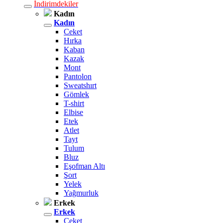
İndirimdekiler
Kadın
Kadın
Ceket
Hırka
Kaban
Kazak
Mont
Pantolon
Sweatshırt
Gömlek
T-shirt
Elbise
Etek
Atlet
Tayt
Tulum
Bluz
Eşofman Altı
Şort
Yelek
Yağmurluk
Erkek
Erkek
Ceket