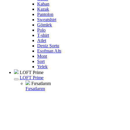
Kaban
Kazak
Pantolon
Sweatshirt
Gömlek
Polo
T-shirt
Atlet
Deniz Şortu
Eşofman Altı
Mont
Şort
Yelek
LOFT Prime
LOFT Prime
Fırsatlarım
Fırsatlarım