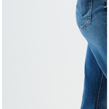
Erkek
Ceket
Kaban
Kazak
Pantolon
Sweatshirt
Gömlek
Polo
T-shirt
Atlet
Deniz Şortu
Eşofman Altı
Mont
Şort
Yelek