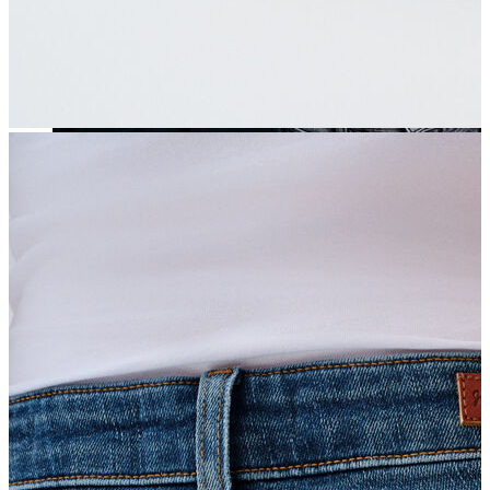
Yeni Sezon
Yeni Sezon
KADIN
KADIN
Jean Pantolon
Pantolon
Sweatshirt
Gömlek
Bluz