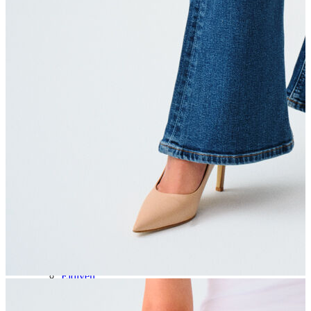
Aksesuar
Kadın Aksesuar
Çorap
Bere
Eldiven
Kemer
Parfüm