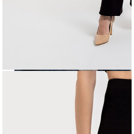
Erkek
Öne Çıkanlar
Yaz Ürünleri
İndirimdekiler
Online Özel Koleksiyon
Giyim
Jean Pantolon
Pantolon
Gömlek
Sweatshirt