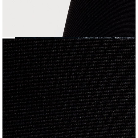
Yeni Sezon
Yeni Sezon
KADIN
KADIN
Jean Pantolon
Pantolon
Sweatshirt
Gömlek
Bluz