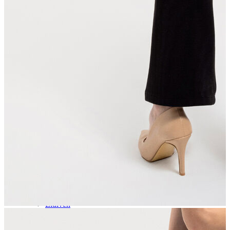
Aksesuar
Kadın Aksesuar
Çorap
Bere
Eldiven
Kemer
Parfüm