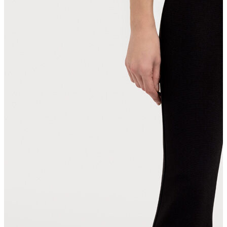
T-shirt
Polo
Şort
Deniz Şortu
Atlet
Hırka
Eşofman Altı
Yağmurluk
Dış Giyim
Mont
Ceket
Kaban
Trenchcoat