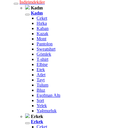
İndirimdekiler
Kadın
Kadın
Ceket
Hırka
Kaban
Kazak
Mont
Pantolon
Sweatshırt
Gömlek
T-shirt
Elbise
Etek
Atlet
Tayt
Tulum
Bluz
Eşofman Altı
Şort
Yelek
Yağmurluk
Erkek
Erkek
Ceket