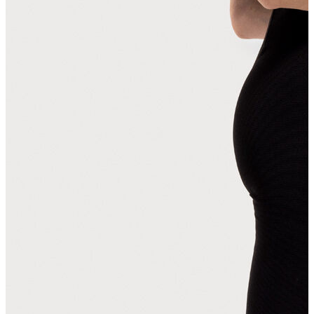
Erkek Aksesuar
Boxer
Çorap
Kemer
Atkı
Cüzdan
Parfüm
Şapka