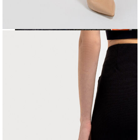
Jean
Öne Çıkanlar
Yeni Sezon
Kadın Jean
Pantolon
Ceket
Gömlek
Elbise
Etek
Erkek Jean
Pantolon
Ceket
Gömlek