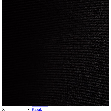
Trenchcoat
Kadın
Kadın
Öne Çıkanlar
Öne Çıkanlar
Yaz Ürünleri
İndirimdekiler
Giyim
Giyim
Jean Pantolon
Pantolon
Gömlek
T-shirt
Polo T-shirt
Bluz
Etek
Elbise
Şort
Kapri
Atlet
Top
Sweatshirt
X
Kazak