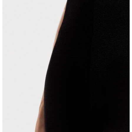
Erkek
Ceket
Kaban
Kazak
Pantolon
Sweatshirt
Gömlek
Polo
T-shirt
Atlet
Deniz Şortu
Eşofman Altı
Mont
Şort
Yelek