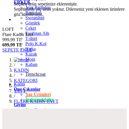
ERKEK
Seçilen ürün sepetinize eklenmiştir.
Jean Pantolon
Sepetinizde hiç ürün yoktur. Dilerseniz yeni eklenen ürünlere
Pantolon
göz atabilirsiniz.
Sweatshirt
Gömlek
Ceket
LOFT
Eşofman Altı
Flare Kadın Tayt
T-shirt
999,99 TL
Polo K.Kol
699,99 TL
Hırka
SEPETE EKLE
Kazak
Mont
Kaban
/
KADIN
Trenchcoat
/
KATEGORİ
Kadın
/
Öne Çıkanlar
TAYT
Yaz Ürünleri
/
İndirimdekiler
FLARE KADIN TAYT
Giyim
Jean Pantolon
Pantolon
Gömlek
T-shirt