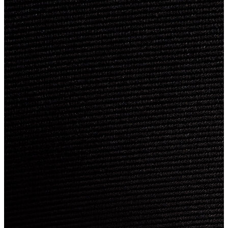
Atlet
Elbise
Eşofman Altı
Mont
Kazak
Yelek
Yağmurluk
Trenchcoat
Kaban
ERKEK
ERKEK
Jean Pantolon
Pantolon
Sweatshirt
Gömlek
Ceket
Eşofman Altı
T-shirt
Polo K.Kol
Hırka
Kazak
Mont
Kaban