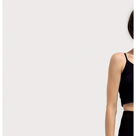
Polo T-shirt
Bluz
Etek
Elbise
Şort
Kapri
Atlet
Top
Sweatshirt
Kazak
Yelek
Eşofman Altı
Bikini/Mayo
Tulum
Dış Giyim
Yağmurluk
Trenchcoat
Mont
Ceket