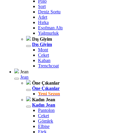
Polo
Şort
Deniz Şortu
Atlet
Hırka
Eşofman Altı
Yağmurluk
Dış Giyim
Dış Giyim
Mont
Ceket
Kaban
Trenchcoat
Jean
Jean
Öne Çıkanlar
Öne Çıkanlar
Yeni Sezon
Kadın Jean
Kadın Jean
Pantolon
Ceket
Gömlek
Elbise
Etek