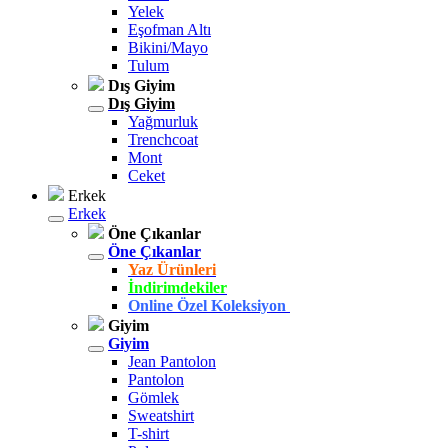
Yelek
Eşofman Altı
Bikini/Mayo
Tulum
Dış Giyim
Dış Giyim
Yağmurluk
Trenchcoat
Mont
Ceket
Erkek
Erkek
Öne Çıkanlar
Öne Çıkanlar
Yaz Ürünleri
İndirimdekiler
Online Özel Koleksiyon
Giyim
Giyim
Jean Pantolon
Pantolon
Gömlek
Sweatshirt
T-shirt