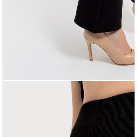
İndirimdekiler
Kadın
Ceket
Hırka
Kaban
Kazak
Mont
Pantolon
Sweatshırt
Gömlek
T-shirt
Elbise
Etek
Atlet
Tayt
Tulum
Bluz
Eşofman Altı
Şort
Yelek
Yağmurluk