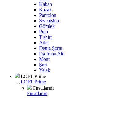
Kaban
Kazak
Pantolon
Sweatshirt
Gömlek
Polo
T-shirt
Atlet
Deniz Şortu
Eşofman Altı
Mont
Şort
Yelek
LOFT Prime
LOFT Prime
Fırsatlarım
Fırsatlarım