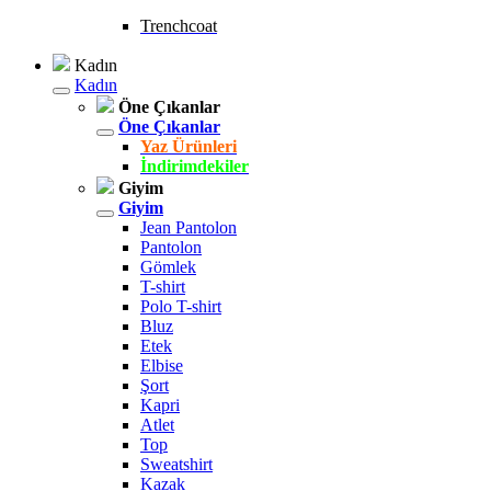
Trenchcoat
Kadın
Kadın
Öne Çıkanlar
Öne Çıkanlar
Yaz Ürünleri
İndirimdekiler
Giyim
Giyim
Jean Pantolon
Pantolon
Gömlek
T-shirt
Polo T-shirt
Bluz
Etek
Elbise
Şort
Kapri
Atlet
Top
Sweatshirt
Kazak