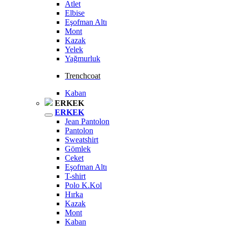
Atlet
Elbise
Eşofman Altı
Mont
Kazak
Yelek
Yağmurluk
Trenchcoat
Kaban
ERKEK
ERKEK
Jean Pantolon
Pantolon
Sweatshirt
Gömlek
Ceket
Eşofman Altı
T-shirt
Polo K.Kol
Hırka
Kazak
Mont
Kaban