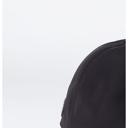
T-shirt
Polo
Şort
Deniz Şortu
Atlet
Hırka
Eşofman Altı
Yağmurluk
Dış Giyim
Mont
Ceket
Kaban
Trenchcoat