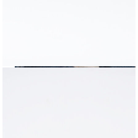
Erkek
Öne Çıkanlar
Yaz Ürünleri
İndirimdekiler
Online Özel Koleksiyon
Giyim
Jean Pantolon
Pantolon
Gömlek
Sweatshirt