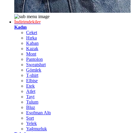
İndirimdekiler
Kadın
Ceket
Hırka
Kaban
Kazak
Mont
Pantolon
Sweatshırt
Gömlek
T-shirt
Elbise
Etek
Atlet
Tayt
Tulum
Bluz
Eşofman Altı
Şort
Yelek
Yağmurluk