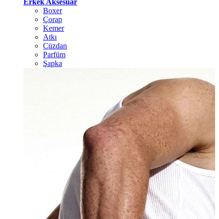
Erkek Aksesuar
Boxer
Çorap
Kemer
Atkı
Cüzdan
Parfüm
Şapka