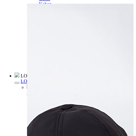
Kaban
Kazak
Pantolon
Sweatshirt
Gömlek
Polo
T-shirt
Atlet
Deniz Şortu
Eşofman Altı
Mont
Şort
Yelek
LOFT Prime
LOFT Prime
Fırsatlarım
Fırsatlarım