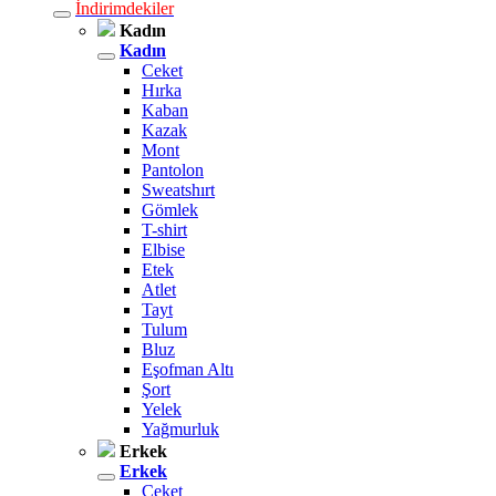
İndirimdekiler
Kadın
Kadın
Ceket
Hırka
Kaban
Kazak
Mont
Pantolon
Sweatshırt
Gömlek
T-shirt
Elbise
Etek
Atlet
Tayt
Tulum
Bluz
Eşofman Altı
Şort
Yelek
Yağmurluk
Erkek
Erkek
Ceket