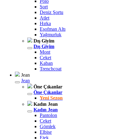
Polo
Şort
Deniz Şortu
Atlet
Hırka
Eşofman Altı
Yağmurluk
Dış Giyim
Dış Giyim
Mont
Ceket
Kaban
Trenchcoat
Jean
Jean
Öne Çıkanlar
Öne Çıkanlar
Yeni Sezon
Kadın Jean
Kadın Jean
Pantolon
Ceket
Gömlek
Elbise
Etek