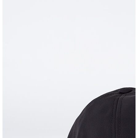
Polo T-shirt
Bluz
Etek
Elbise
Şort
Kapri
Atlet
Top
Sweatshirt
Kazak
Yelek
Eşofman Altı
Bikini/Mayo
Tulum
Dış Giyim
Yağmurluk
Trenchcoat
Mont
Ceket