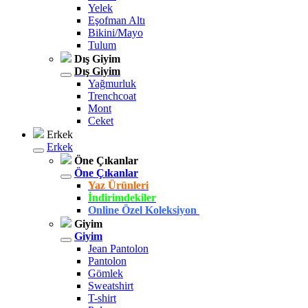
Yelek
Eşofman Altı
Bikini/Mayo
Tulum
Dış Giyim
Dış Giyim
Yağmurluk
Trenchcoat
Mont
Ceket
Erkek
Erkek
Öne Çıkanlar
Öne Çıkanlar
Yaz Ürünleri
İndirimdekiler
Online Özel Koleksiyon
Giyim
Giyim
Jean Pantolon
Pantolon
Gömlek
Sweatshirt
T-shirt