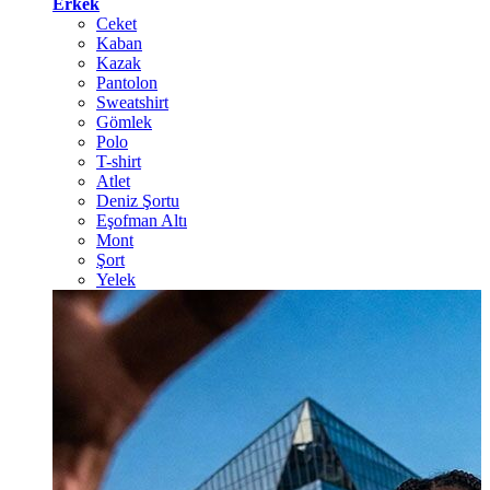
Erkek
Ceket
Kaban
Kazak
Pantolon
Sweatshirt
Gömlek
Polo
T-shirt
Atlet
Deniz Şortu
Eşofman Altı
Mont
Şort
Yelek