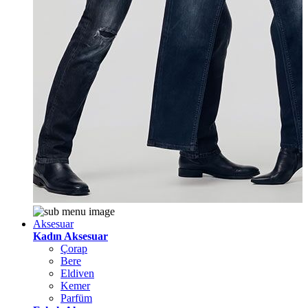
Aksesuar
Kadın Aksesuar
Çorap
Bere
Eldiven
Kemer
Parfüm