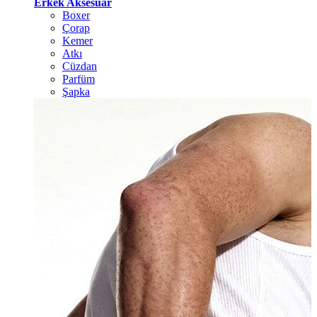
Erkek Aksesuar
Boxer
Çorap
Kemer
Atkı
Cüzdan
Parfüm
Şapka