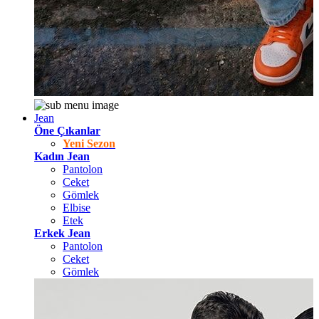
Jean
Öne Çıkanlar
Yeni Sezon
Kadın Jean
Pantolon
Ceket
Gömlek
Elbise
Etek
Erkek Jean
Pantolon
Ceket
Gömlek