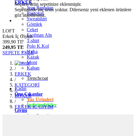
ERKEK
Seçilen ürün sepetinize eklenmiştir.
Jean Pantolon
Sepetinizde hiç ürün yoktur. Dilerseniz yeni eklenen ürünlere
Pantolon
göz atabilirsiniz.
Sweatshirt
Gömlek
Ceket
LOFT
Eşofman Altı
Erkek İç Giyim
T-shirt
399,90 TL
Polo K.Kol
249,95 TL
Hırka
SEPETE EKLE
Kazak
Mont
Kaban
/
ERKEK
Trenchcoat
/
KATEGORİ
Kadın
/
Öne Çıkanlar
BOXER
Yaz Ürünleri
/
İndirimdekiler
ERKEK İÇ GİYİM
Giyim
Jean Pantolon
Pantolon
Gömlek
T-shirt