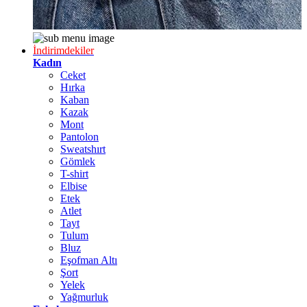
İndirimdekiler
Kadın
Ceket
Hırka
Kaban
Kazak
Mont
Pantolon
Sweatshırt
Gömlek
T-shirt
Elbise
Etek
Atlet
Tayt
Tulum
Bluz
Eşofman Altı
Şort
Yelek
Yağmurluk