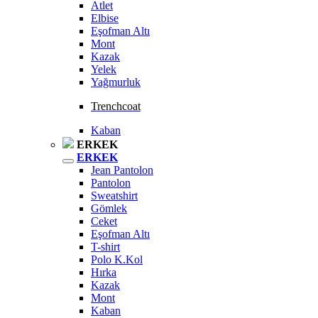
Atlet
Elbise
Eşofman Altı
Mont
Kazak
Yelek
Yağmurluk
Trenchcoat
Kaban
ERKEK
ERKEK
Jean Pantolon
Pantolon
Sweatshirt
Gömlek
Ceket
Eşofman Altı
T-shirt
Polo K.Kol
Hırka
Kazak
Mont
Kaban