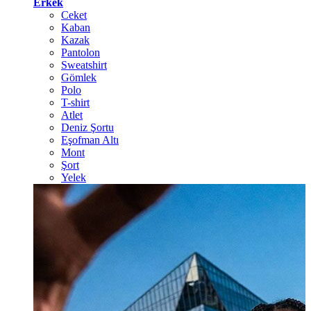
Erkek
Ceket
Kaban
Kazak
Pantolon
Sweatshirt
Gömlek
Polo
T-shirt
Atlet
Deniz Şortu
Eşofman Altı
Mont
Şort
Yelek