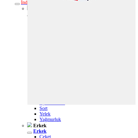
İndirimdekiler
Kadın
Kadın
Ceket
Hırka
Kaban
Kazak
Mont
Pantolon
Sweatshırt
Gömlek
T-shirt
Elbise
Etek
Atlet
Tayt
Tulum
Bluz
Eşofman Altı
Şort
Yelek
Yağmurluk
Erkek
Erkek
Ceket