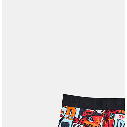
Polo T-shirt
Bluz
Etek
Elbise
Şort
Kapri
Atlet
Top
Sweatshirt
Kazak
Yelek
Eşofman Altı
Bikini/Mayo
Tulum
Dış Giyim
Yağmurluk
Trenchcoat
Mont
Ceket