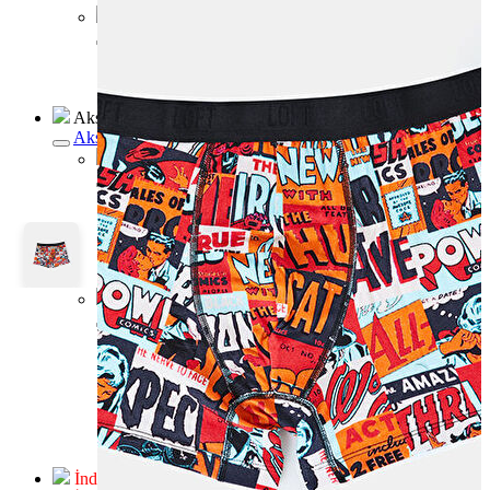
Erkek Jean
Erkek Jean
Pantolon
Ceket
Gömlek
Aksesuar
Aksesuar
Kadın Aksesuar
Kadın Aksesuar
Çorap
Bere
Eldiven
Kemer
Parfüm
Erkek Aksesuar
Erkek Aksesuar
Boxer
Çorap
Kemer
Atkı
Cüzdan
Parfüm
Şapka
İndirimdekiler