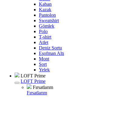
Kaban
Kazak
Pantolon
Sweatshirt
Gömlek
Polo
T-shirt
Atlet
Deniz Şortu
Eşofman Altı
Mont
Şort
Yelek
LOFT Prime
LOFT Prime
Fırsatlarım
Fırsatlarım