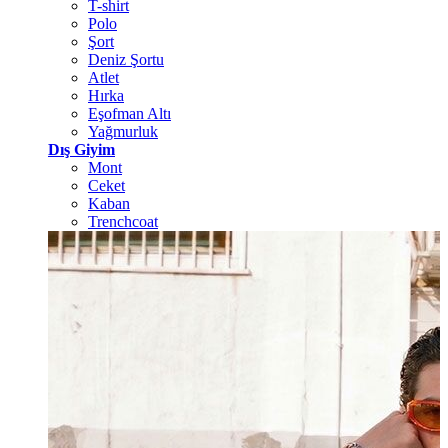
T-shirt
Polo
Şort
Deniz Şortu
Atlet
Hırka
Eşofman Altı
Yağmurluk
Dış Giyim
Mont
Ceket
Kaban
Trenchcoat