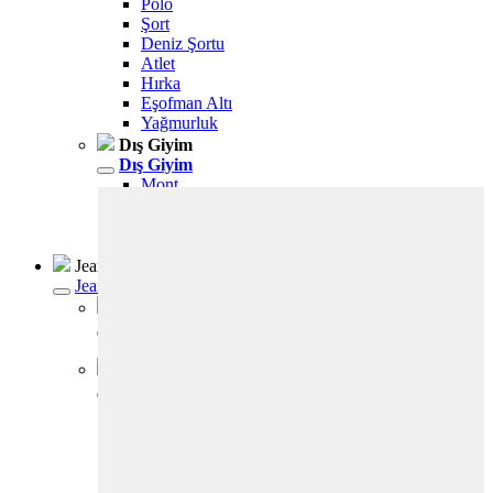
Polo
Şort
Deniz Şortu
Atlet
Hırka
Eşofman Altı
Yağmurluk
Dış Giyim
Dış Giyim
Mont
Ceket
Kaban
Trenchcoat
Jean
Jean
Öne Çıkanlar
Öne Çıkanlar
Yeni Sezon
Kadın Jean
Kadın Jean
Pantolon
Ceket
Gömlek
Elbise
Etek