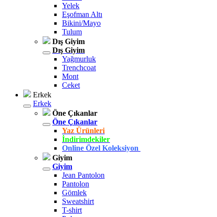
Yelek
Eşofman Altı
Bikini/Mayo
Tulum
Dış Giyim
Dış Giyim
Yağmurluk
Trenchcoat
Mont
Ceket
Erkek
Erkek
Öne Çıkanlar
Öne Çıkanlar
Yaz Ürünleri
İndirimdekiler
Online Özel Koleksiyon
Giyim
Giyim
Jean Pantolon
Pantolon
Gömlek
Sweatshirt
T-shirt