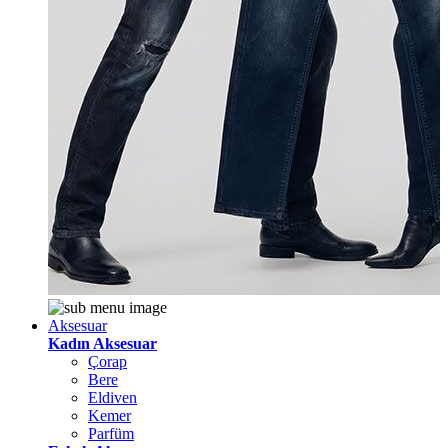
Aksesuar
Kadın Aksesuar
Çorap
Bere
Eldiven
Kemer
Parfüm