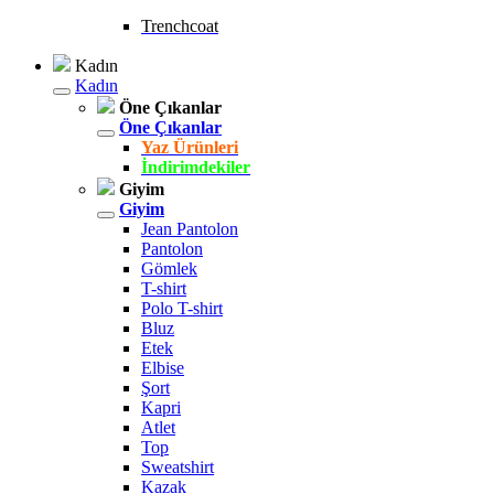
Trenchcoat
Kadın
Kadın
Öne Çıkanlar
Öne Çıkanlar
Yaz Ürünleri
İndirimdekiler
Giyim
Giyim
Jean Pantolon
Pantolon
Gömlek
T-shirt
Polo T-shirt
Bluz
Etek
Elbise
Şort
Kapri
Atlet
Top
Sweatshirt
Kazak