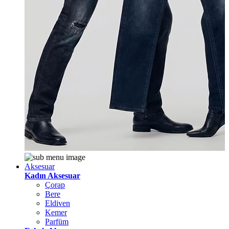
Aksesuar
Kadın Aksesuar
Çorap
Bere
Eldiven
Kemer
Parfüm