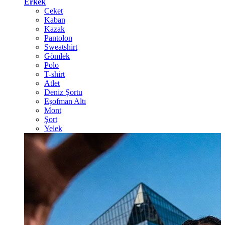
Erkek
Ceket
Kaban
Kazak
Pantolon
Sweatshirt
Gömlek
Polo
T-shirt
Atlet
Deniz Şortu
Eşofman Altı
Mont
Şort
Yelek