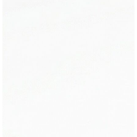
T-shirt
Polo
Şort
Deniz Şortu
Atlet
Hırka
Eşofman Altı
Yağmurluk
Dış Giyim
Mont
Ceket
Kaban
Trenchcoat