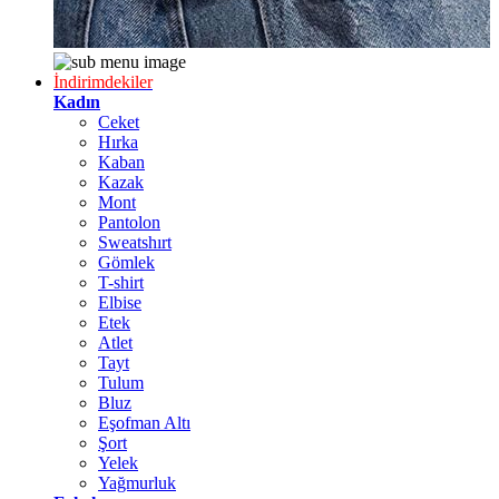
İndirimdekiler
Kadın
Ceket
Hırka
Kaban
Kazak
Mont
Pantolon
Sweatshırt
Gömlek
T-shirt
Elbise
Etek
Atlet
Tayt
Tulum
Bluz
Eşofman Altı
Şort
Yelek
Yağmurluk