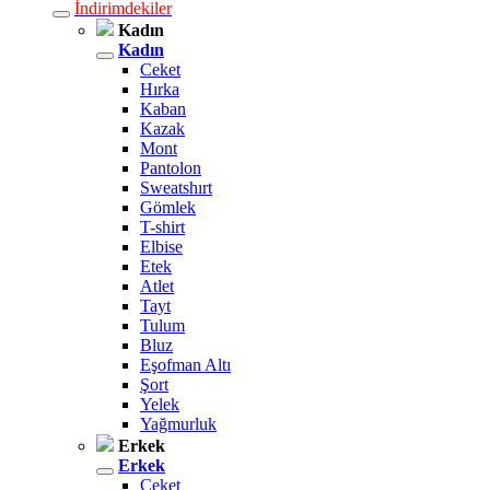
İndirimdekiler
Kadın
Kadın
Ceket
Hırka
Kaban
Kazak
Mont
Pantolon
Sweatshırt
Gömlek
T-shirt
Elbise
Etek
Atlet
Tayt
Tulum
Bluz
Eşofman Altı
Şort
Yelek
Yağmurluk
Erkek
Erkek
Ceket