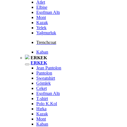
Atlet
Elbise
Eşofman Altı
Mont
Kazak
Yelek
Yağmurluk
Trenchcoat
Kaban
ERKEK
ERKEK
Jean Pantolon
Pantolon
Sweatshirt
Gömlek
Ceket
Eşofman Altı
T-shirt
Polo K.Kol
Hırka
Kazak
Mont
Kaban