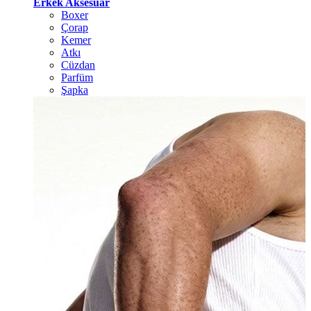
Erkek Aksesuar
Boxer
Çorap
Kemer
Atkı
Cüzdan
Parfüm
Şapka