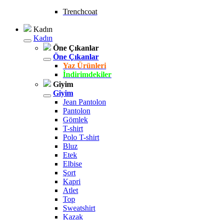
Trenchcoat
Kadın
Kadın
Öne Çıkanlar
Öne Çıkanlar
Yaz Ürünleri
İndirimdekiler
Giyim
Giyim
Jean Pantolon
Pantolon
Gömlek
T-shirt
Polo T-shirt
Bluz
Etek
Elbise
Şort
Kapri
Atlet
Top
Sweatshirt
Kazak