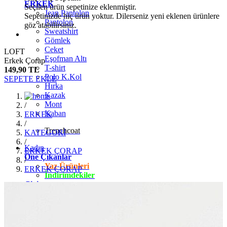
ERKEK
Seçilen ürün sepetinize eklenmiştir.
Jean Pantolon
Sepetinizde hiç ürün yoktur. Dilerseniz yeni eklenen ürünlere
Pantolon
göz atabilirsiniz.
Sweatshirt
Gömlek
Ceket
LOFT
Eşofman Altı
Erkek Çorap
T-shirt
149,90 TL
Polo K.Kol
SEPETE EKLE
Hırka
Kazak
Mont
/
Kaban
ERKEK
/
Trenchcoat
KATEGORİ
/
Kadın
ERKEK ÇORAP
Öne Çıkanlar
/
Yaz Ürünleri
ERKEK ÇORAP
İndirimdekiler
Giyim
Jean Pantolon
Pantolon
Gömlek
T-shirt