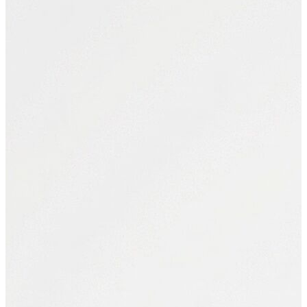
Polo T-shirt
Bluz
Etek
Elbise
Şort
Kapri
Atlet
Top
Sweatshirt
Kazak
Yelek
Eşofman Altı
Bikini/Mayo
Tulum
Dış Giyim
Yağmurluk
Trenchcoat
Mont
Ceket