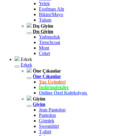
Yelek
Eşofman Altı
Bikini/Mayo
Tulum
Dış Giyim
Dış Giyim
Yağmurluk
Trenchcoat
Mont
Ceket
Erkek
Erkek
Öne Çıkanlar
Öne Çıkanlar
Yaz Ürünleri
İndirimdekiler
Online Özel Koleksiyon
Giyim
Giyim
Jean Pantolon
Pantolon
Gömlek
Sweatshirt
T-shirt