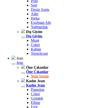
Polo
Şort
Deniz Şortu
Atlet
Hırka
Eşofman Altı
Yağmurluk
Dış Giyim
Dış Giyim
Mont
Ceket
Kaban
Trenchcoat
Jean
Jean
Öne Çıkanlar
Öne Çıkanlar
Yeni Sezon
Kadın Jean
Kadın Jean
Pantolon
Ceket
Gömlek
Elbise
Etek