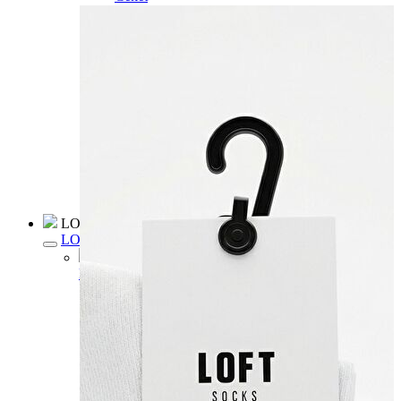
Kaban
Kazak
Pantolon
Sweatshirt
Gömlek
Polo
T-shirt
Atlet
Deniz Şortu
Eşofman Altı
Mont
Şort
Yelek
LOFT Prime
LOFT Prime
Fırsatlarım
Fırsatlarım