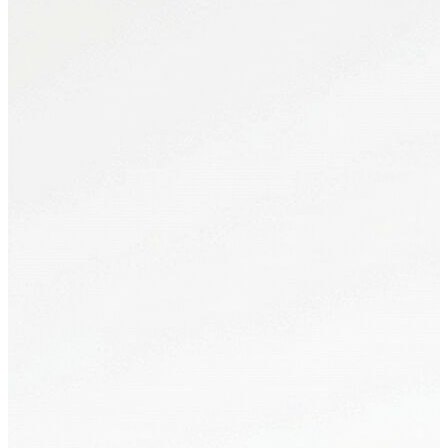
Erkek
Öne Çıkanlar
Yaz Ürünleri
İndirimdekiler
Online Özel Koleksiyon
Giyim
Jean Pantolon
Pantolon
Gömlek
Sweatshirt