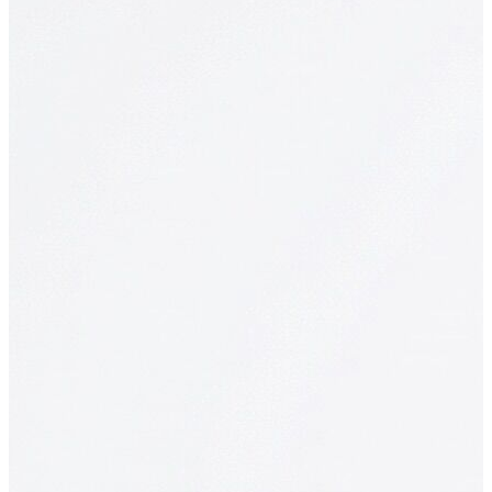
T-shirt
Polo
Şort
Deniz Şortu
Atlet
Hırka
Eşofman Altı
Yağmurluk
Dış Giyim
Mont
Ceket
Kaban
Trenchcoat