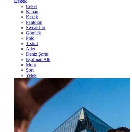
Erkek
Ceket
Kaban
Kazak
Pantolon
Sweatshirt
Gömlek
Polo
T-shirt
Atlet
Deniz Şortu
Eşofman Altı
Mont
Şort
Yelek