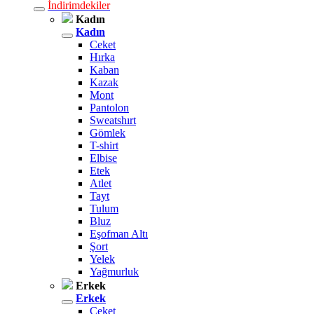
İndirimdekiler
Kadın
Kadın
Ceket
Hırka
Kaban
Kazak
Mont
Pantolon
Sweatshırt
Gömlek
T-shirt
Elbise
Etek
Atlet
Tayt
Tulum
Bluz
Eşofman Altı
Şort
Yelek
Yağmurluk
Erkek
Erkek
Ceket