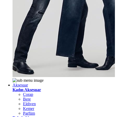
Aksesuar
Kadın Aksesuar
Çorap
Bere
Eldiven
Kemer
Parfüm