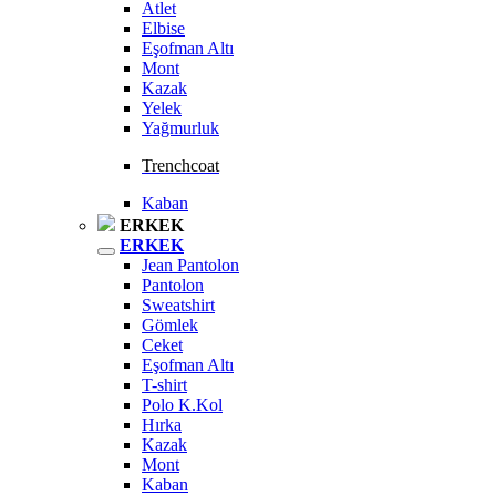
Atlet
Elbise
Eşofman Altı
Mont
Kazak
Yelek
Yağmurluk
Trenchcoat
Kaban
ERKEK
ERKEK
Jean Pantolon
Pantolon
Sweatshirt
Gömlek
Ceket
Eşofman Altı
T-shirt
Polo K.Kol
Hırka
Kazak
Mont
Kaban