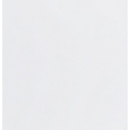
Polo T-shirt
Bluz
Etek
Elbise
Şort
Kapri
Atlet
Top
Sweatshirt
Kazak
Yelek
Eşofman Altı
Bikini/Mayo
Tulum
Dış Giyim
Yağmurluk
Trenchcoat
Mont
Ceket