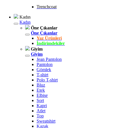
Trenchcoat
Kadın
Kadın
Öne Çıkanlar
Öne Çıkanlar
Yaz Ürünleri
İndirimdekiler
Giyim
Giyim
Jean Pantolon
Pantolon
Gömlek
T-shirt
Polo T-shirt
Bluz
Etek
Elbise
Şort
Kapri
Atlet
Top
Sweatshirt
Kazak