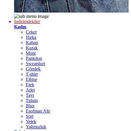
İndirimdekiler
Kadın
Ceket
Hırka
Kaban
Kazak
Mont
Pantolon
Sweatshırt
Gömlek
T-shirt
Elbise
Etek
Atlet
Tayt
Tulum
Bluz
Eşofman Altı
Şort
Yelek
Yağmurluk