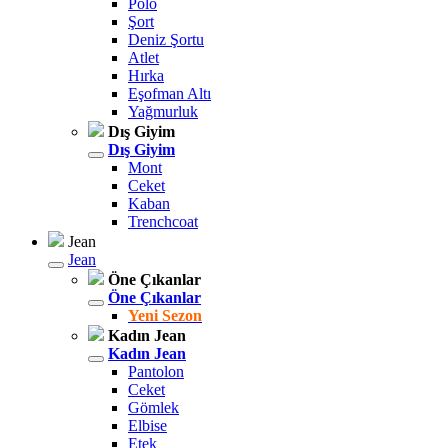
Polo
Şort
Deniz Şortu
Atlet
Hırka
Eşofman Altı
Yağmurluk
Dış Giyim
Dış Giyim
Mont
Ceket
Kaban
Trenchcoat
Jean
Jean
Öne Çıkanlar
Öne Çıkanlar
Yeni Sezon
Kadın Jean
Kadın Jean
Pantolon
Ceket
Gömlek
Elbise
Etek