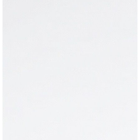
Erkek
Öne Çıkanlar
Yaz Ürünleri
İndirimdekiler
Online Özel Koleksiyon
Giyim
Jean Pantolon
Pantolon
Gömlek
Sweatshirt