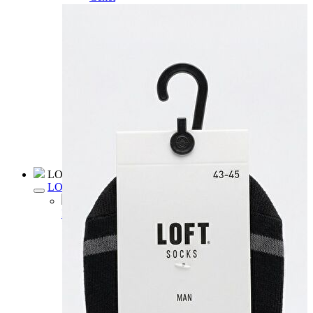
Kaban
Kazak
Pantolon
Sweatshirt
Gömlek
Polo
T-shirt
Atlet
Deniz Şortu
Eşofman Altı
Mont
Şort
Yelek
LOFT Prime
LOFT Prime
Fırsatlarım
Fırsatlarım