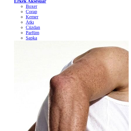
Erkek Aksesuar
Boxer
Çorap
Kemer
Atkı
Cüzdan
Parfüm
Şapka