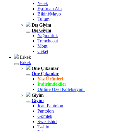
Yelek
Eşofman Altı
Bikini/Mayo
Tulum
Dış Giyim
Dış Giyim
Yağmurluk
Trenchcoat
Mont
Ceket
Erkek
Erkek
Öne Çıkanlar
Öne Çıkanlar
Yaz Ürünleri
İndirimdekiler
Online Özel Koleksiyon
Giyim
Giyim
Jean Pantolon
Pantolon
Gömlek
Sweatshirt
T-shirt