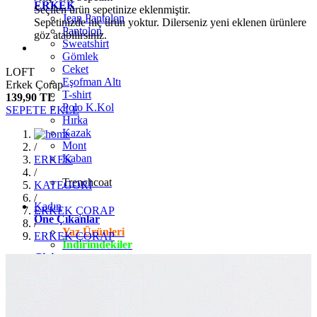
ERKEK
Seçilen ürün sepetinize eklenmiştir.
Jean Pantolon
Sepetinizde hiç ürün yoktur. Dilerseniz yeni eklenen ürünlere
Pantolon
göz atabilirsiniz.
Sweatshirt
Gömlek
Ceket
LOFT
Eşofman Altı
Erkek Çorap
T-shirt
139,90 TL
Polo K.Kol
SEPETE EKLE
Hırka
Kazak
Mont
/
Kaban
ERKEK
/
Trenchcoat
KATEGORİ
/
Kadın
ERKEK ÇORAP
Öne Çıkanlar
/
Yaz Ürünleri
ERKEK ÇORAP
İndirimdekiler
Giyim
Jean Pantolon
Pantolon
Gömlek
T-shirt