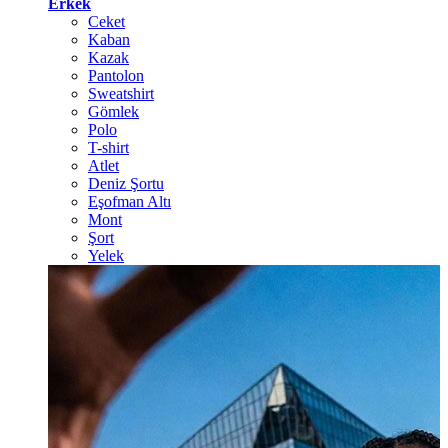
Erkek
Ceket
Kaban
Kazak
Pantolon
Sweatshirt
Gömlek
Polo
T-shirt
Atlet
Deniz Şortu
Eşofman Altı
Mont
Şort
Yelek