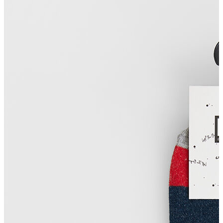
Polo T-shirt
Bluz
Etek
Elbise
Şort
Kapri
Atlet
Top
Sweatshirt
Kazak
Yelek
Eşofman Altı
Bikini/Mayo
Tulum
Dış Giyim
Yağmurluk
Trenchcoat
Mont
Ceket