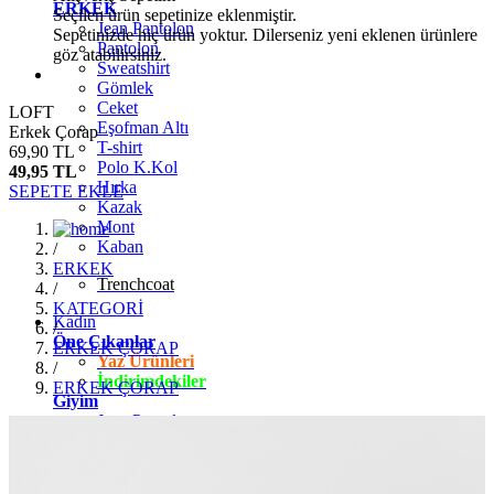
ERKEK
Seçilen ürün sepetinize eklenmiştir.
Jean Pantolon
Sepetinizde hiç ürün yoktur. Dilerseniz yeni eklenen ürünlere
Pantolon
göz atabilirsiniz.
Sweatshirt
Gömlek
Ceket
LOFT
Eşofman Altı
Erkek Çorap
T-shirt
69,90 TL
Polo K.Kol
49,95 TL
Hırka
SEPETE EKLE
Kazak
Mont
Kaban
/
ERKEK
Trenchcoat
/
KATEGORİ
Kadın
/
Öne Çıkanlar
ERKEK ÇORAP
Yaz Ürünleri
/
İndirimdekiler
ERKEK ÇORAP
Giyim
Jean Pantolon
Pantolon
Gömlek
T-shirt