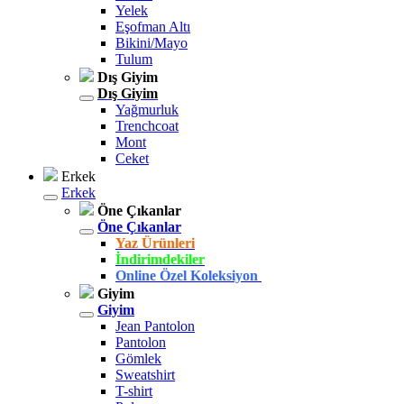
Yelek
Eşofman Altı
Bikini/Mayo
Tulum
Dış Giyim
Dış Giyim
Yağmurluk
Trenchcoat
Mont
Ceket
Erkek
Erkek
Öne Çıkanlar
Öne Çıkanlar
Yaz Ürünleri
İndirimdekiler
Online Özel Koleksiyon
Giyim
Giyim
Jean Pantolon
Pantolon
Gömlek
Sweatshirt
T-shirt