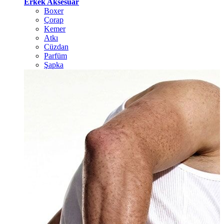
Erkek Aksesuar
Boxer
Çorap
Kemer
Atkı
Cüzdan
Parfüm
Şapka