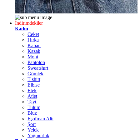
İndirimdekiler
Kadın
Ceket
Hırka
Kaban
Kazak
Mont
Pantolon
Sweatshırt
Gömlek
T-shirt
Elbise
Etek
Atlet
Tayt
Tulum
Bluz
Eşofman Altı
Şort
Yelek
Yağmurluk