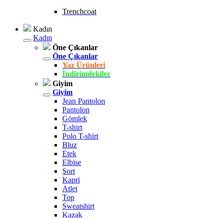
Trenchcoat
Kadın
Kadın
Öne Çıkanlar
Öne Çıkanlar
Yaz Ürünleri
İndirimdekiler
Giyim
Giyim
Jean Pantolon
Pantolon
Gömlek
T-shirt
Polo T-shirt
Bluz
Etek
Elbise
Şort
Kapri
Atlet
Top
Sweatshirt
Kazak