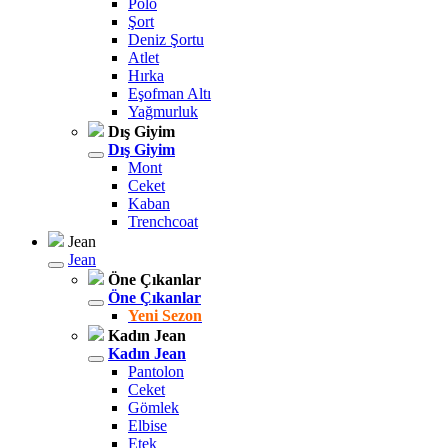
Polo
Şort
Deniz Şortu
Atlet
Hırka
Eşofman Altı
Yağmurluk
Dış Giyim
Dış Giyim
Mont
Ceket
Kaban
Trenchcoat
Jean
Jean
Öne Çıkanlar
Öne Çıkanlar
Yeni Sezon
Kadın Jean
Kadın Jean
Pantolon
Ceket
Gömlek
Elbise
Etek