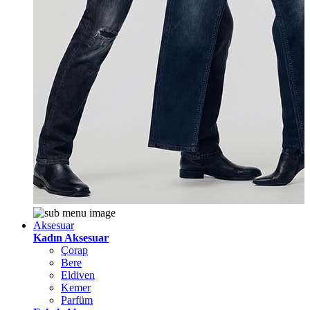
Aksesuar
Kadın Aksesuar
Çorap
Bere
Eldiven
Kemer
Parfüm