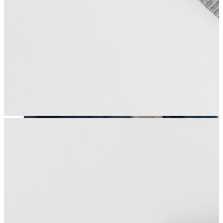
Erkek
Öne Çıkanlar
Yaz Ürünleri
İndirimdekiler
Online Özel Koleksiyon
Giyim
Jean Pantolon
Pantolon
Gömlek
Sweatshirt