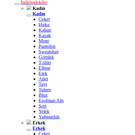
İndirimdekiler
Kadın
Kadın
Ceket
Hırka
Kaban
Kazak
Mont
Pantolon
Sweatshırt
Gömlek
T-shirt
Elbise
Etek
Atlet
Tayt
Tulum
Bluz
Eşofman Altı
Şort
Yelek
Yağmurluk
Erkek
Erkek
Ceket