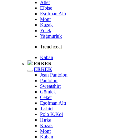
Atlet
Elbise
Eşofman Altı
Mont
Kazak
Yelek
Yağmurluk
Trenchcoat
Kaban
ERKEK
ERKEK
Jean Pantolon
Pantolon
Sweatshirt
Gömlek
Ceket
Eşofman Altı
T-shirt
Polo K.Kol
Hırka
Kazak
Mont
Kaban