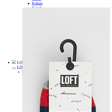
Kaban
Kazak
Pantolon
Sweatshirt
Gömlek
Polo
T-shirt
Atlet
Deniz Şortu
Eşofman Altı
Mont
Şort
Yelek
LOFT Prime
LOFT Prime
Fırsatlarım
Fırsatlarım