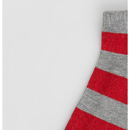
T-shirt
Polo
Şort
Deniz Şortu
Atlet
Hırka
Eşofman Altı
Yağmurluk
Dış Giyim
Mont
Ceket
Kaban
Trenchcoat