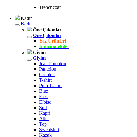
Trenchcoat
Kadın
Kadın
Öne Çıkanlar
Öne Çıkanlar
Yaz Ürünleri
İndirimdekiler
Giyim
Giyim
Jean Pantolon
Pantolon
Gömlek
T-shirt
Polo T-shirt
Bluz
Etek
Elbise
Şort
Kapri
Atlet
Top
Sweatshirt
Kazak