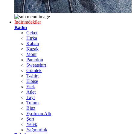
İndirimdekiler
Kadın
Ceket
Hırka
Kaban
Kazak
Mont
Pantolon
Sweatshırt
Gömlek
T-shirt
Elbise
Etek
Atlet
Tayt
Tulum
Bluz
Eşofman Altı
Şort
Yelek
Yağmurluk