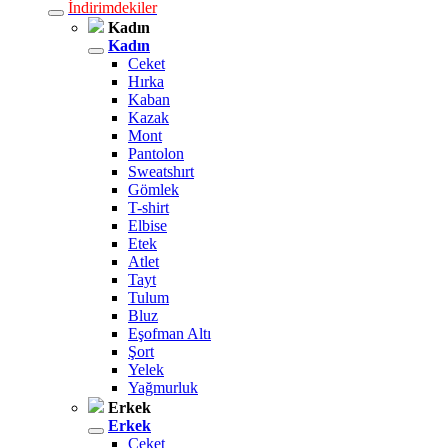
İndirimdekiler
Kadın
Kadın
Ceket
Hırka
Kaban
Kazak
Mont
Pantolon
Sweatshırt
Gömlek
T-shirt
Elbise
Etek
Atlet
Tayt
Tulum
Bluz
Eşofman Altı
Şort
Yelek
Yağmurluk
Erkek
Erkek
Ceket