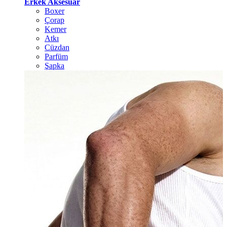
Erkek Aksesuar
Boxer
Çorap
Kemer
Atkı
Cüzdan
Parfüm
Şapka