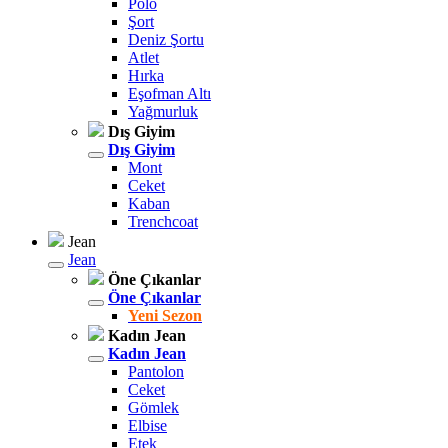
Polo
Şort
Deniz Şortu
Atlet
Hırka
Eşofman Altı
Yağmurluk
Dış Giyim
Dış Giyim
Mont
Ceket
Kaban
Trenchcoat
Jean
Jean
Öne Çıkanlar
Öne Çıkanlar
Yeni Sezon
Kadın Jean
Kadın Jean
Pantolon
Ceket
Gömlek
Elbise
Etek