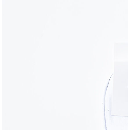
Polo T-shirt
Bluz
Etek
Elbise
Şort
Kapri
Atlet
Top
Sweatshirt
Kazak
Yelek
Eşofman Altı
Bikini/Mayo
Tulum
Dış Giyim
Yağmurluk
Trenchcoat
Mont
Ceket