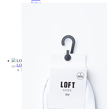
Kaban
Kazak
Pantolon
Sweatshirt
Gömlek
Polo
T-shirt
Atlet
Deniz Şortu
Eşofman Altı
Mont
Şort
Yelek
LOFT Prime
LOFT Prime
Fırsatlarım
Fırsatlarım