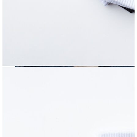
Erkek
Öne Çıkanlar
Yaz Ürünleri
İndirimdekiler
Online Özel Koleksiyon
Giyim
Jean Pantolon
Pantolon
Gömlek
Sweatshirt