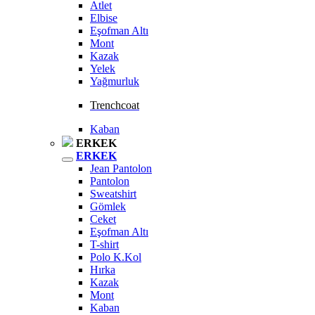
Atlet
Elbise
Eşofman Altı
Mont
Kazak
Yelek
Yağmurluk
Trenchcoat
Kaban
ERKEK
ERKEK
Jean Pantolon
Pantolon
Sweatshirt
Gömlek
Ceket
Eşofman Altı
T-shirt
Polo K.Kol
Hırka
Kazak
Mont
Kaban