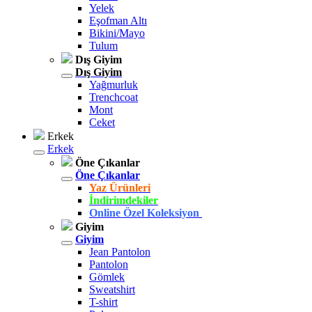
Yelek
Eşofman Altı
Bikini/Mayo
Tulum
Dış Giyim
Dış Giyim
Yağmurluk
Trenchcoat
Mont
Ceket
Erkek
Erkek
Öne Çıkanlar
Öne Çıkanlar
Yaz Ürünleri
İndirimdekiler
Online Özel Koleksiyon
Giyim
Giyim
Jean Pantolon
Pantolon
Gömlek
Sweatshirt
T-shirt