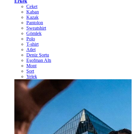
Erkek
Ceket
Kaban
Kazak
Pantolon
Sweatshirt
Gömlek
Polo
T-shirt
Atlet
Deniz Şortu
Eşofman Altı
Mont
Şort
Yelek