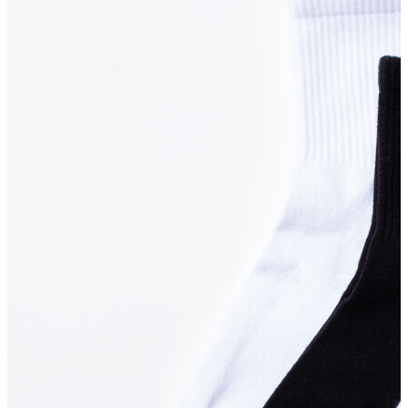
T-shirt
Polo
Şort
Deniz Şortu
Atlet
Hırka
Eşofman Altı
Yağmurluk
Dış Giyim
Mont
Ceket
Kaban
Trenchcoat