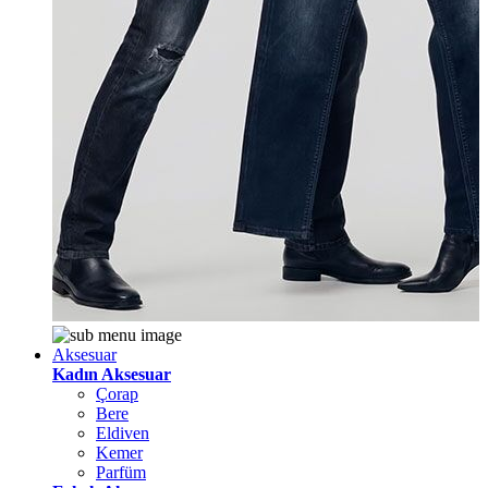
Aksesuar
Kadın Aksesuar
Çorap
Bere
Eldiven
Kemer
Parfüm