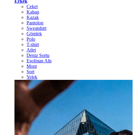
Erkek
Ceket
Kaban
Kazak
Pantolon
Sweatshirt
Gömlek
Polo
T-shirt
Atlet
Deniz Şortu
Eşofman Altı
Mont
Şort
Yelek