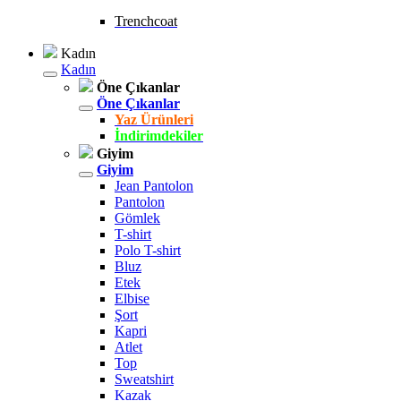
Trenchcoat
Kadın
Kadın
Öne Çıkanlar
Öne Çıkanlar
Yaz Ürünleri
İndirimdekiler
Giyim
Giyim
Jean Pantolon
Pantolon
Gömlek
T-shirt
Polo T-shirt
Bluz
Etek
Elbise
Şort
Kapri
Atlet
Top
Sweatshirt
Kazak