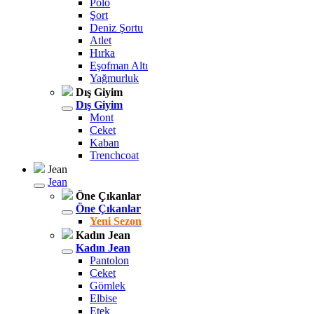
Polo
Şort
Deniz Şortu
Atlet
Hırka
Eşofman Altı
Yağmurluk
Dış Giyim
Dış Giyim
Mont
Ceket
Kaban
Trenchcoat
Jean
Jean
Öne Çıkanlar
Öne Çıkanlar
Yeni Sezon
Kadın Jean
Kadın Jean
Pantolon
Ceket
Gömlek
Elbise
Etek