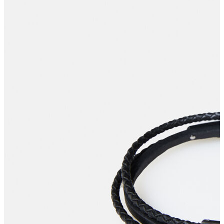
T-shirt
Polo
Şort
Deniz Şortu
Atlet
Hırka
Eşofman Altı
Yağmurluk
Dış Giyim
Mont
Ceket
Kaban
Trenchcoat