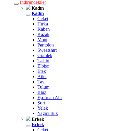
İndirimdekiler
Kadın
Kadın
Ceket
Hırka
Kaban
Kazak
Mont
Pantolon
Sweatshırt
Gömlek
T-shirt
Elbise
Etek
Atlet
Tayt
Tulum
Bluz
Eşofman Altı
Şort
Yelek
Yağmurluk
Erkek
Erkek
Ceket