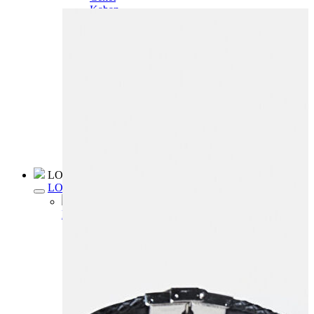
Kaban
Kazak
Pantolon
Sweatshirt
Gömlek
Polo
T-shirt
Atlet
Deniz Şortu
Eşofman Altı
Mont
Şort
Yelek
LOFT Prime
LOFT Prime
Fırsatlarım
Fırsatlarım