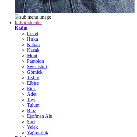
İndirimdekiler
Kadın
Ceket
Hırka
Kaban
Kazak
Mont
Pantolon
Sweatshırt
Gömlek
T-shirt
Elbise
Etek
Atlet
Tayt
Tulum
Bluz
Eşofman Altı
Şort
Yelek
Yağmurluk