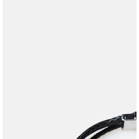
Polo T-shirt
Bluz
Etek
Elbise
Şort
Kapri
Atlet
Top
Sweatshirt
Kazak
Yelek
Eşofman Altı
Bikini/Mayo
Tulum
Dış Giyim
Yağmurluk
Trenchcoat
Mont
Ceket