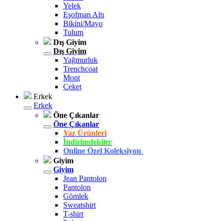
Yelek
Eşofman Altı
Bikini/Mayo
Tulum
Dış Giyim
Dış Giyim
Yağmurluk
Trenchcoat
Mont
Ceket
Erkek
Erkek
Öne Çıkanlar
Öne Çıkanlar
Yaz Ürünleri
İndirimdekiler
Online Özel Koleksiyon
Giyim
Giyim
Jean Pantolon
Pantolon
Gömlek
Sweatshirt
T-shirt