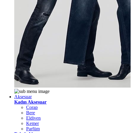
Aksesuar
Kadın Aksesuar
Çorap
Bere
Eldiven
Kemer
Parfüm