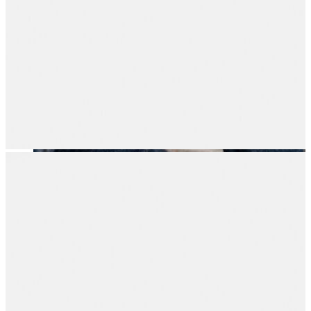
Erkek
Öne Çıkanlar
Yaz Ürünleri
İndirimdekiler
Online Özel Koleksiyon
Giyim
Jean Pantolon
Pantolon
Gömlek
Sweatshirt