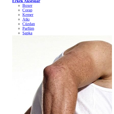
Erkek Aksesuar
Boxer
Çorap
Kemer
Atkı
Cüzdan
Parfüm
Şapka