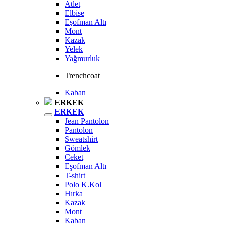
Atlet
Elbise
Eşofman Altı
Mont
Kazak
Yelek
Yağmurluk
Trenchcoat
Kaban
ERKEK
ERKEK
Jean Pantolon
Pantolon
Sweatshirt
Gömlek
Ceket
Eşofman Altı
T-shirt
Polo K.Kol
Hırka
Kazak
Mont
Kaban