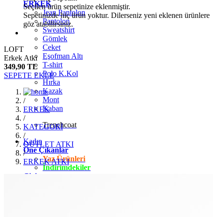
ERKEK
Seçilen ürün sepetinize eklenmiştir.
Jean Pantolon
Sepetinizde hiç ürün yoktur. Dilerseniz yeni eklenen ürünlere
Pantolon
göz atabilirsiniz.
Sweatshirt
Gömlek
Ceket
LOFT
Eşofman Altı
Erkek Atkı
T-shirt
349,90 TL
Polo K.Kol
SEPETE EKLE
Hırka
Kazak
Mont
/
Kaban
ERKEK
/
Trenchcoat
KATEGORİ
/
Kadın
OUTLET ATKI
Öne Çıkanlar
/
Yaz Ürünleri
ERKEK ATKI
İndirimdekiler
Giyim
Jean Pantolon
Pantolon
Gömlek
T-shirt