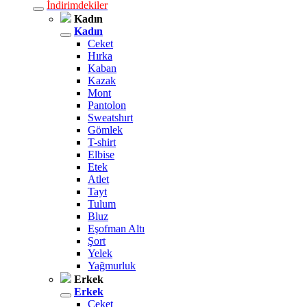
İndirimdekiler
Kadın
Kadın
Ceket
Hırka
Kaban
Kazak
Mont
Pantolon
Sweatshırt
Gömlek
T-shirt
Elbise
Etek
Atlet
Tayt
Tulum
Bluz
Eşofman Altı
Şort
Yelek
Yağmurluk
Erkek
Erkek
Ceket