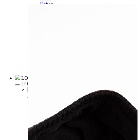
Kaban
Kazak
Pantolon
Sweatshirt
Gömlek
Polo
T-shirt
Atlet
Deniz Şortu
Eşofman Altı
Mont
Şort
Yelek
LOFT Prime
LOFT Prime
Fırsatlarım
Fırsatlarım