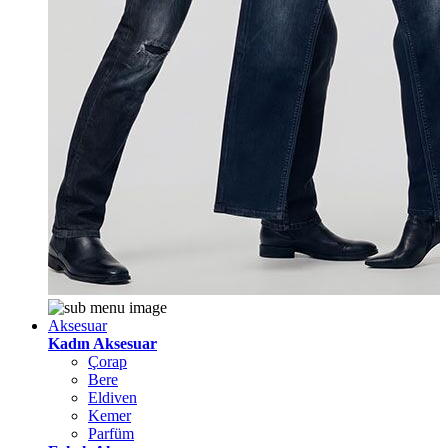
Aksesuar
Kadın Aksesuar
Çorap
Bere
Eldiven
Kemer
Parfüm