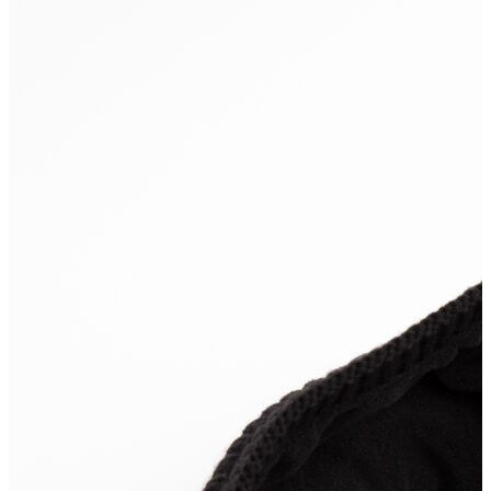
Polo T-shirt
Bluz
Etek
Elbise
Şort
Kapri
Atlet
Top
Sweatshirt
Kazak
Yelek
Eşofman Altı
Bikini/Mayo
Tulum
Dış Giyim
Yağmurluk
Trenchcoat
Mont
Ceket