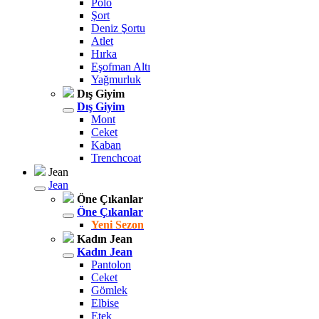
Polo
Şort
Deniz Şortu
Atlet
Hırka
Eşofman Altı
Yağmurluk
Dış Giyim
Dış Giyim
Mont
Ceket
Kaban
Trenchcoat
Jean
Jean
Öne Çıkanlar
Öne Çıkanlar
Yeni Sezon
Kadın Jean
Kadın Jean
Pantolon
Ceket
Gömlek
Elbise
Etek