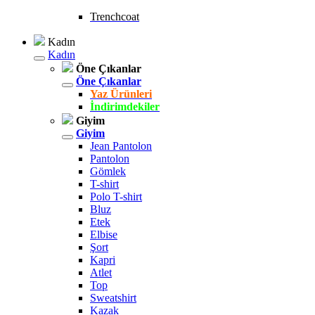
Trenchcoat
Kadın
Kadın
Öne Çıkanlar
Öne Çıkanlar
Yaz Ürünleri
İndirimdekiler
Giyim
Giyim
Jean Pantolon
Pantolon
Gömlek
T-shirt
Polo T-shirt
Bluz
Etek
Elbise
Şort
Kapri
Atlet
Top
Sweatshirt
Kazak