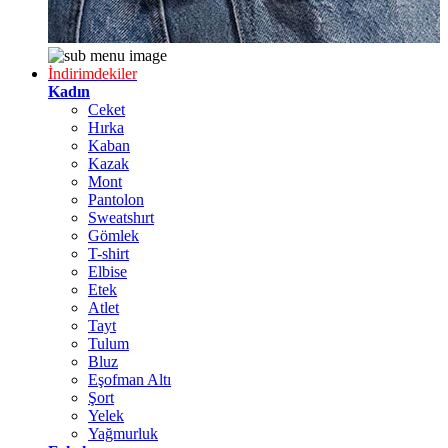
İndirimdekiler
Kadın
Ceket
Hırka
Kaban
Kazak
Mont
Pantolon
Sweatshırt
Gömlek
T-shirt
Elbise
Etek
Atlet
Tayt
Tulum
Bluz
Eşofman Altı
Şort
Yelek
Yağmurluk