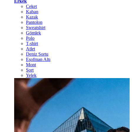
Erkek
Ceket
Kaban
Kazak
Pantolon
Sweatshirt
Gömlek
Polo
T-shirt
Atlet
Deniz Şortu
Eşofman Altı
Mont
Şort
Yelek