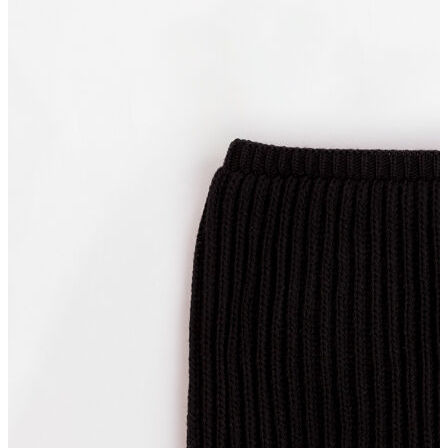
T-shirt
Polo
Şort
Deniz Şortu
Atlet
Hırka
Eşofman Altı
Yağmurluk
Dış Giyim
Mont
Ceket
Kaban
Trenchcoat