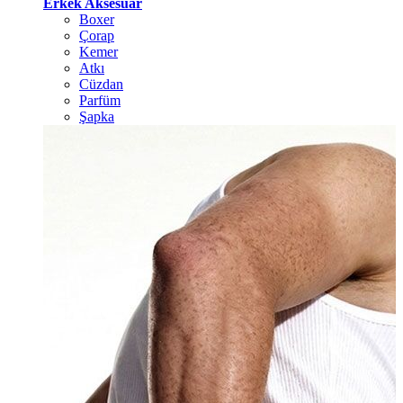
Erkek Aksesuar
Boxer
Çorap
Kemer
Atkı
Cüzdan
Parfüm
Şapka