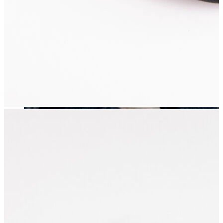
Erkek
Öne Çıkanlar
Yaz Ürünleri
İndirimdekiler
Online Özel Koleksiyon
Giyim
Jean Pantolon
Pantolon
Gömlek
Sweatshirt