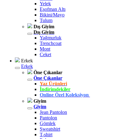
Yelek
Eşofman Altı
Bikini/Mayo
Tulum
Dış Giyim
Dış Giyim
Yağmurluk
Trenchcoat
Mont
Ceket
Erkek
Erkek
Öne Çıkanlar
Öne Çıkanlar
Yaz Ürünleri
İndirimdekiler
Online Özel Koleksiyon
Giyim
Giyim
Jean Pantolon
Pantolon
Gömlek
Sweatshirt
T-shirt