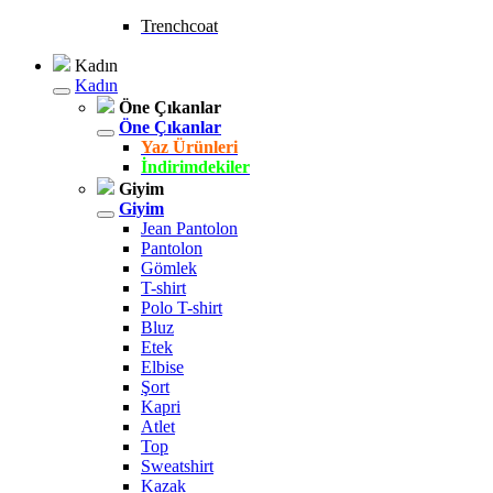
Trenchcoat
Kadın
Kadın
Öne Çıkanlar
Öne Çıkanlar
Yaz Ürünleri
İndirimdekiler
Giyim
Giyim
Jean Pantolon
Pantolon
Gömlek
T-shirt
Polo T-shirt
Bluz
Etek
Elbise
Şort
Kapri
Atlet
Top
Sweatshirt
Kazak