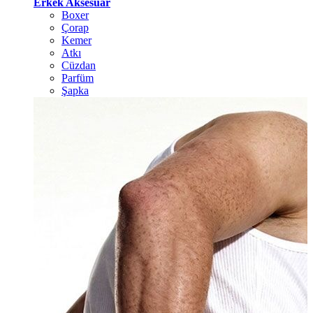
Erkek Aksesuar
Boxer
Çorap
Kemer
Atkı
Cüzdan
Parfüm
Şapka