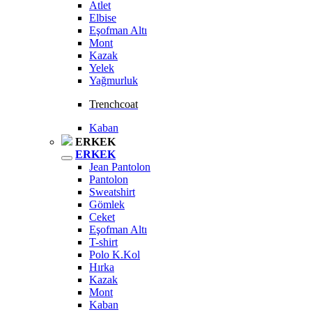
Atlet
Elbise
Eşofman Altı
Mont
Kazak
Yelek
Yağmurluk
Trenchcoat
Kaban
ERKEK
ERKEK
Jean Pantolon
Pantolon
Sweatshirt
Gömlek
Ceket
Eşofman Altı
T-shirt
Polo K.Kol
Hırka
Kazak
Mont
Kaban