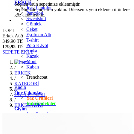
ERKEK
Seçilen ürün sepetinize eklenmiştir.
Jean Pantolon
Sepetinizde hiç ürün yoktur. Dilerseniz yeni eklenen ürünlere
Pantolon
göz atabilirsiniz.
Sweatshirt
Gömlek
Ceket
LOFT
Eşofman Altı
Erkek Atkı
T-shirt
349,90 TL
Polo K.Kol
179,95 TL
Hırka
SEPETE EKLE
Kazak
Mont
Kaban
/
ERKEK
Trenchcoat
/
KATEGORİ
Kadın
/
Öne Çıkanlar
OUTLET ATKI
Yaz Ürünleri
/
İndirimdekiler
ERKEK ATKI
Giyim
Jean Pantolon
Pantolon
Gömlek
T-shirt