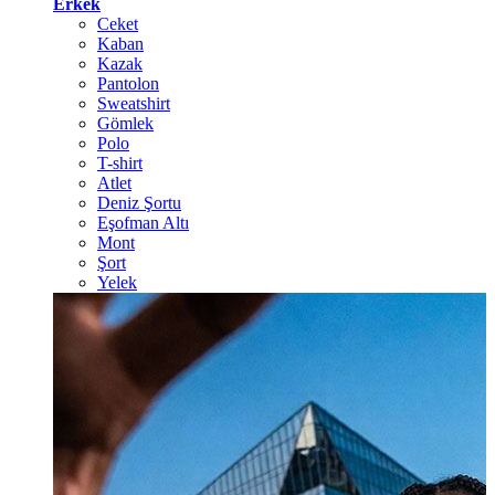
Erkek
Ceket
Kaban
Kazak
Pantolon
Sweatshirt
Gömlek
Polo
T-shirt
Atlet
Deniz Şortu
Eşofman Altı
Mont
Şort
Yelek