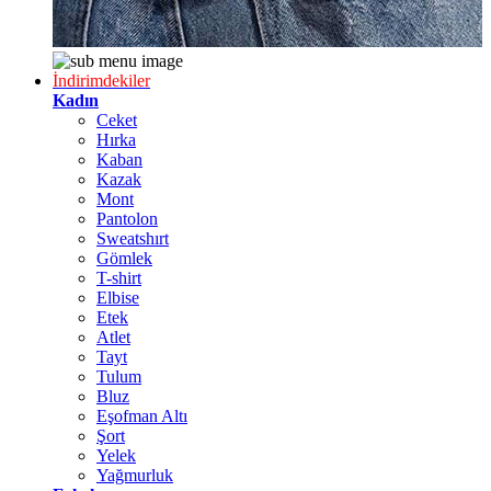
İndirimdekiler
Kadın
Ceket
Hırka
Kaban
Kazak
Mont
Pantolon
Sweatshırt
Gömlek
T-shirt
Elbise
Etek
Atlet
Tayt
Tulum
Bluz
Eşofman Altı
Şort
Yelek
Yağmurluk