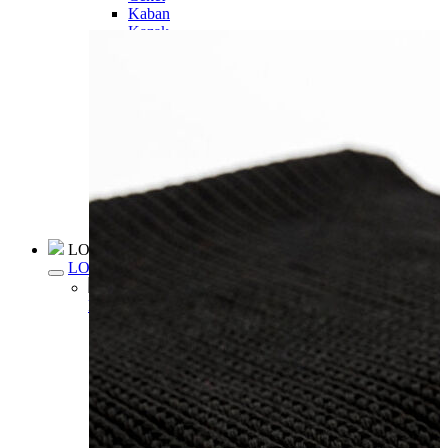
Kaban
Kazak
Pantolon
Sweatshirt
Gömlek
Polo
T-shirt
Atlet
Deniz Şortu
Eşofman Altı
Mont
Şort
Yelek
LOFT Prime
LOFT Prime
Fırsatlarım
Fırsatlarım