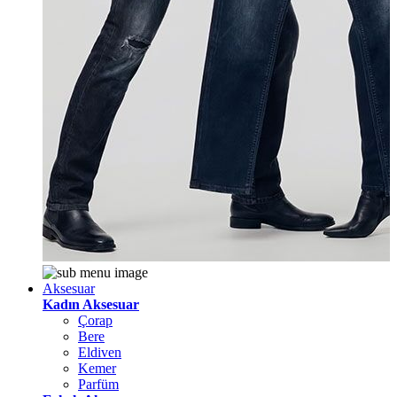
Aksesuar
Kadın Aksesuar
Çorap
Bere
Eldiven
Kemer
Parfüm