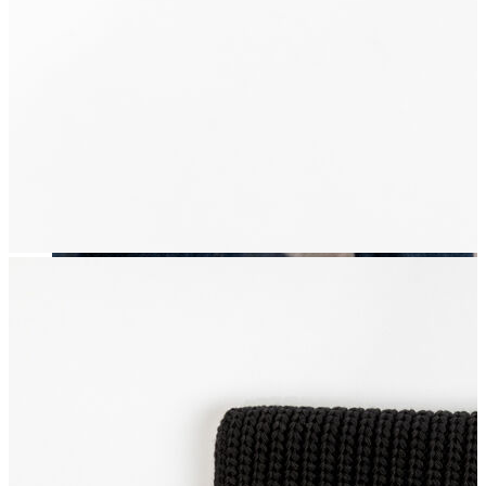
Erkek
Öne Çıkanlar
Yaz Ürünleri
İndirimdekiler
Online Özel Koleksiyon
Giyim
Jean Pantolon
Pantolon
Gömlek
Sweatshirt