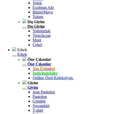
Yelek
Eşofman Altı
Bikini/Mayo
Tulum
Dış Giyim
Dış Giyim
Yağmurluk
Trenchcoat
Mont
Ceket
Erkek
Erkek
Öne Çıkanlar
Öne Çıkanlar
Yaz Ürünleri
İndirimdekiler
Online Özel Koleksiyon
Giyim
Giyim
Jean Pantolon
Pantolon
Gömlek
Sweatshirt
T-shirt