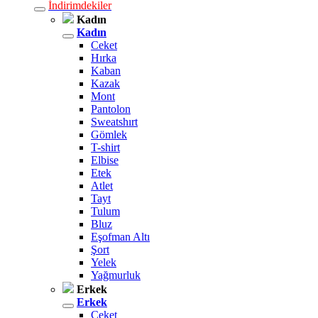
İndirimdekiler
Kadın
Kadın
Ceket
Hırka
Kaban
Kazak
Mont
Pantolon
Sweatshırt
Gömlek
T-shirt
Elbise
Etek
Atlet
Tayt
Tulum
Bluz
Eşofman Altı
Şort
Yelek
Yağmurluk
Erkek
Erkek
Ceket