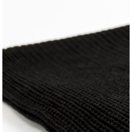
Polo T-shirt
Bluz
Etek
Elbise
Şort
Kapri
Atlet
Top
Sweatshirt
Kazak
Yelek
Eşofman Altı
Bikini/Mayo
Tulum
Dış Giyim
Yağmurluk
Trenchcoat
Mont
Ceket