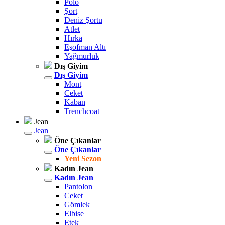
Polo
Şort
Deniz Şortu
Atlet
Hırka
Eşofman Altı
Yağmurluk
Dış Giyim
Dış Giyim
Mont
Ceket
Kaban
Trenchcoat
Jean
Jean
Öne Çıkanlar
Öne Çıkanlar
Yeni Sezon
Kadın Jean
Kadın Jean
Pantolon
Ceket
Gömlek
Elbise
Etek