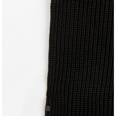
T-shirt
Polo
Şort
Deniz Şortu
Atlet
Hırka
Eşofman Altı
Yağmurluk
Dış Giyim
Mont
Ceket
Kaban
Trenchcoat