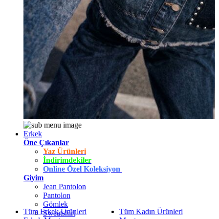
Erkek
Öne Çıkanlar
Yaz Ürünleri
İndirimdekiler
Online Özel Koleksiyon
Giyim
Jean Pantolon
Pantolon
Gömlek
Tüm Erkek Ürünleri
Tüm Kadın Ürünleri
Sweatshirt