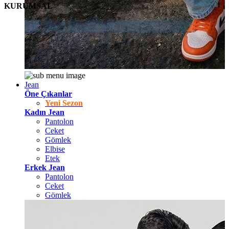
KURUMSAL
Jean
Öne Çıkanlar
Yeni Sezon
Kadın Jean
Pantolon
Ceket
Gömlek
Elbise
Etek
Erkek Jean
Pantolon
Ceket
Gömlek