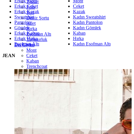
Erkek Mont
Mont
T-shirt
Erkek Ceket
Ceket
Polo
Erkek Kazak
Kazak
Şort
Sweatshirt
Kadın Sweatshirt
Deniz Şortu
Pantolon
Kadın Pantolon
Atlet
Gömlek
Kadın Gömlek
Hırka
Erkek Kaban
Kaban
Eşofman Altı
Erkek Hırka
Hırka
Yağmurluk
Eşofman Altı
Kadın Eşofman Altı
Dış Giyim
Mont
Ceket
JEAN
Kaban
Trenchcoat