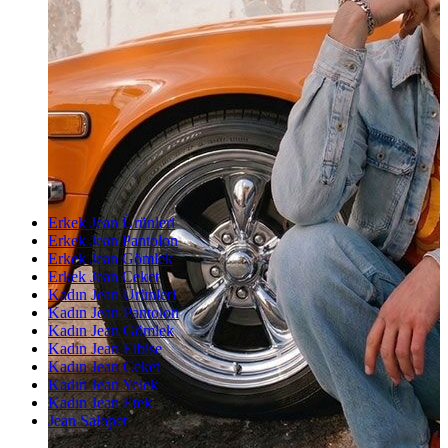
Erkek Jean Ürünleri
Erkek Jean Pantolon
Erkek Jean Gömlek
Erkek Jean Ceket
Kadın Jean Ürünleri
Kadın Jean Pantolon
Kadın Jean Gömlek
Kadın Jean Elbise
Kadın Jean Ceket
Kadın Jean Yelek
Kadın Jean Etek
Jean Salopet