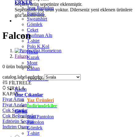
ERKEK
Seçilen ürün sepetinize eklenmiştir.
Jean Pantolon
Sepetinizde hiç ürün yoktur. Dilerseniz yeni eklenen ürünlere
Pantolon
göz atabilirsiniz.
Sweatshirt
Gömlek
Ceket
Falcon
Eşofman Altı
T-shirt
Polo K.Kol
Hırka
Falcon
Kazak
Mont
0
ürün bulundu
Kaban
catalog.label.orderby
Trenchcoat
FİLTRELE
SIRALA
Kadın
KAPAT
Öne Çıkanlar
Fiyat Artan
Yaz Ürünleri
Fiyat Azalan
İndirimdekiler
Çok Satanlar
Giyim
Çok Beğenilenler
Jean Pantolon
Editörün Seçimi
Pantolon
İndirim Oranı
Gömlek
T-shirt