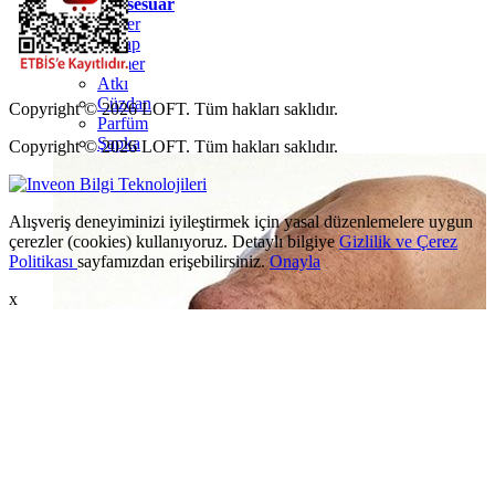
Erkek Aksesuar
Boxer
Çorap
Kemer
Atkı
Cüzdan
Copyright © 2026 LOFT. Tüm hakları saklıdır.
Parfüm
Şapka
Copyright © 2026 LOFT. Tüm hakları saklıdır.
Alışveriş deneyiminizi iyileştirmek için yasal düzenlemelere uygun
çerezler (cookies) kullanıyoruz. Detaylı bilgiye
Gizlilik ve Çerez
Politikası
sayfamızdan erişebilirsiniz.
Onayla
x