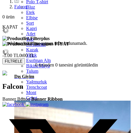
Polo T-shirt
Falcon
Bluz
Etek
0
ürün
Elbise
Şort
KAPAT
Kapri
Atlet
Top
Aradığınız kriterlere uygun ürün bulunamadı.
FİYAT
Sweatshirt
Kazak
Yelek
-1.00 TL
0.00 TL
Eşofman Altı
FİLTRELE
0 üründen
0
tanesini görüntüledin
Bikini/Mayo
Tulum
Dış Giyim
Yağmurluk
Falcon
Trenchcoat
Mont
Ceket
Banner Button
Banner Ribbon