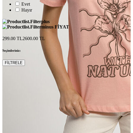
Evet
Hayır
FİYAT
299.00 TL
2600.00 TL
Seçimleriniz:
FİLTRELE