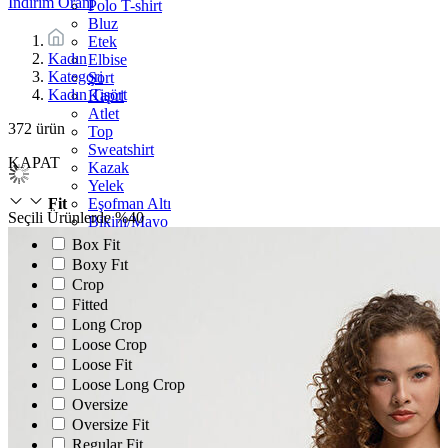
İndirim Oranı
Polo T-shirt
Bluz
Etek
Kadın
Elbise
Kategori
Şort
Kadın Tişört
Kapri
Atlet
372
ürün
Top
Sweatshirt
KAPAT
Kazak
Yelek
Eşofman Altı
Fit
Seçili Ürünlerde %40
Bikini/Mayo
Tulum
Box Fit
Dış Giyim
Boxy Fıt
Yağmurluk
Crop
Trenchcoat
Fitted
Mont
Long Crop
Ceket
Loose Crop
Loose Fit
Loose Long Crop
Oversize
Oversize Fit
Regular Fit