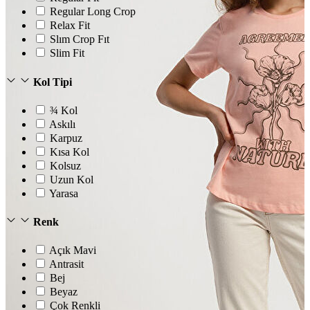
Regular Long Crop
Relax Fit
Slım Crop Fıt
Slim Fit
Kol Tipi
¾ Kol
Askılı
Karpuz
Kısa Kol
Kolsuz
Uzun Kol
Yarasa
Renk
Açık Mavi
Antrasit
Bej
Beyaz
Çok Renkli