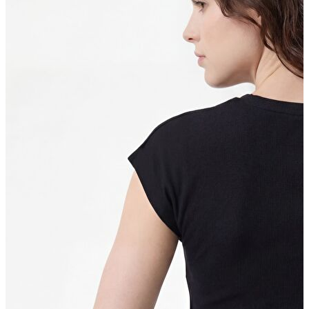
Yeni Sezon
Yeni Sezon
KADIN
KADIN
Jean Pantolon
Pantolon
Sweatshirt
Gömlek
Bluz