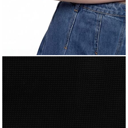
Polo
Şort
Deniz Şortu
Atlet
Hırka
Eşofman Altı
Yağmurluk
Dış Giyim
Dış Giyim
Mont
Ceket
Kaban
Trenchcoat
Jean
Jean
Öne Çıkanlar
Öne Çıkanlar
Yeni Sezon
Kadın Jean
Kadın Jean
Pantolon
Ceket
Gömlek
Elbise
Etek