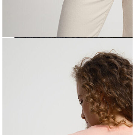
Jean
Öne Çıkanlar
Yeni Sezon
Kadın Jean
Pantolon
Ceket
Gömlek
Elbise
Etek
Erkek Jean
Pantolon
Ceket
Gömlek