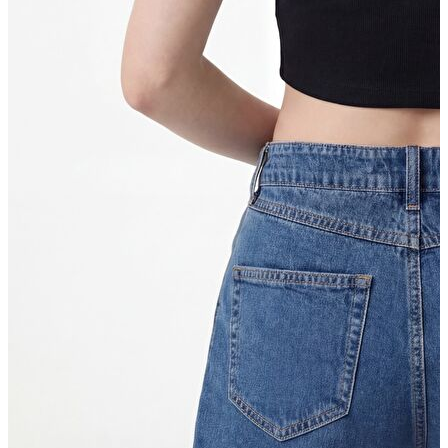
Atlet
Elbise
Eşofman Altı
Mont
Kazak
Yelek
Yağmurluk
Trenchcoat
Kaban
ERKEK
ERKEK
Jean Pantolon
Pantolon
Sweatshirt
Gömlek
Ceket
Eşofman Altı
T-shirt
Polo K.Kol
Hırka
Kazak
Mont
Kaban