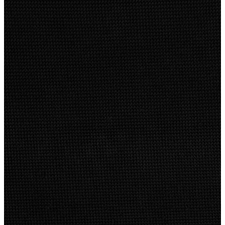
Erkek Jean
Erkek Jean
Pantolon
Ceket
Gömlek
Aksesuar
Aksesuar
Kadın Aksesuar
Kadın Aksesuar
Çorap
Bere
Eldiven
Kemer
Parfüm
Erkek Aksesuar
Erkek Aksesuar
Boxer
Çorap
Kemer
Atkı
Cüzdan
Parfüm
Şapka
İndirimdekiler