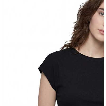
Erkek Aksesuar
Boxer
Çorap
Kemer
Atkı
Cüzdan
Parfüm
Şapka