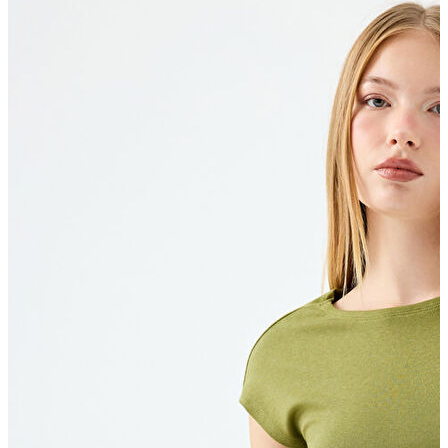
Kaban
Kazak
Pantolon
Sweatshirt
Gömlek
Polo
T-shirt
Atlet
Deniz Şortu
Eşofman Altı
Mont
Şort
Yelek
LOFT Prime
LOFT Prime
Fırsatlarım
Fırsatlarım