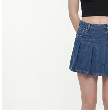
Erkek
Ceket
Kaban
Kazak
Pantolon
Sweatshirt
Gömlek
Polo
T-shirt
Atlet
Deniz Şortu
Eşofman Altı
Mont
Şort
Yelek