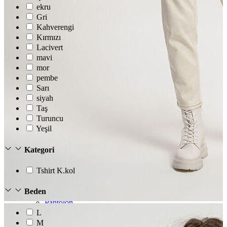
ekru
Gri
Kahverengi
Kırmızı
Lacivert
mavi
mor
pembe
Sarı
siyah
Taş
Turuncu
Yeşil
Erkek
Öne Çıkanlar
Kategori
Yaz Ürünleri
İndirimdekiler
Tshirt K.kol
Online Özel Koleksiyon
Giyim
Beden
Jean Pantolon
Pantolon
Gömlek
L
Sweatshirt
M