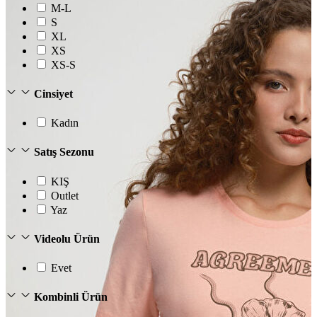
T-shirt
M-L
Polo
S
Şort
XL
Deniz Şortu
XS
Atlet
XS-S
Hırka
Eşofman Altı
Yağmurluk
Cinsiyet
Dış Giyim
Mont
Kadın
Ceket
Kaban
Satış Sezonu
Trenchcoat
KIŞ
Outlet
Yaz
Videolu Ürün
Evet
Kombinli Ürün