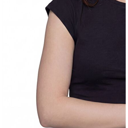
Yelek
Eşofman Altı
Bikini/Mayo
Tulum
Dış Giyim
Dış Giyim
Yağmurluk
Trenchcoat
Mont
Ceket
Erkek
Erkek
Öne Çıkanlar
Öne Çıkanlar
Yaz Ürünleri
İndirimdekiler
Online Özel Koleksiyon
Giyim
Giyim
Jean Pantolon
Pantolon
Gömlek
Sweatshirt
T-shirt