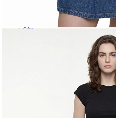
İndirimdekiler
Kadın
Ceket
Hırka
Kaban
Kazak
Mont
Pantolon
Sweatshırt
Gömlek
T-shirt
Elbise
Etek
Atlet
Tayt
Tulum
Bluz
Eşofman Altı
Şort
Yelek
Yağmurluk