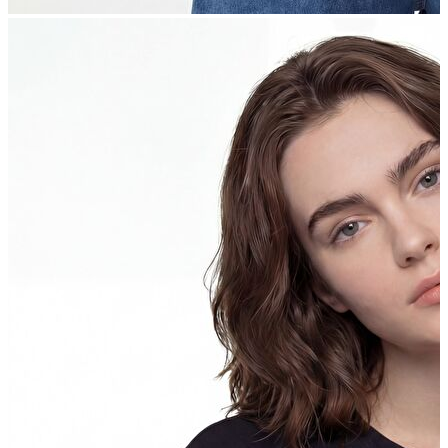
Trenchcoat
Kadın
Kadın
Öne Çıkanlar
Öne Çıkanlar
Yaz Ürünleri
İndirimdekiler
Giyim
Giyim
Jean Pantolon
Pantolon
Gömlek
T-shirt
Polo T-shirt
Bluz
Etek
Elbise
Şort
Kapri
Atlet
Top
Sweatshirt
Kazak